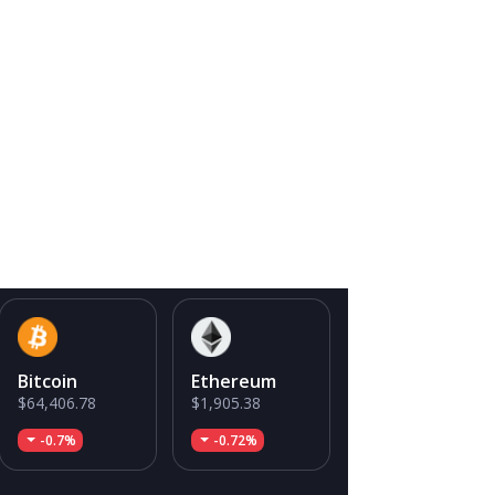
Bitcoin
Ethereum
$64,406.78
$1,905.38
-0.7%
-0.72%