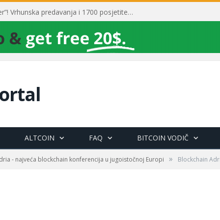
Toni Milun postao “milijarder”! Vrhunska predavanja i 1700 posjetitelja obilježili su mjesec financijske pismenosti
ortal
ALTCOIN
FAQ
BITCOIN VODIČ
»
ria - najveća blockchain konferencija u jugoistočnoj Europi
Blockchain Adr