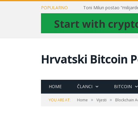
POPULARNO
Hrvatski Bitcoin P
HOME
ČLANCI
BITCOIN
»
»
YOU ARE AT:
Home
Vijesti
Blockchain Ad