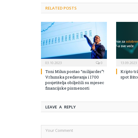
RELATED POSTS
03.10.2023
0
13.09.2023
Toni Milun postao “milijarder”!
Kripto tr
Vrhunska predavanja i 1700
spot Bit
posjetitelja obilježili su mjesec
financijske pismenosti
LEAVE A REPLY