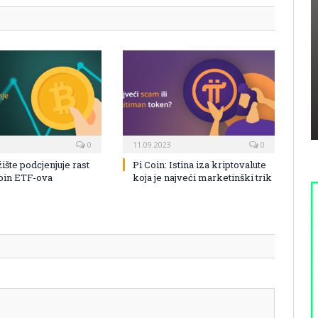
0
11.09.2023
0
žište podcjenjuje rast
Pi Coin: Istina iza kriptovalute
coin ETF-ova
koja je najveći marketinški trik