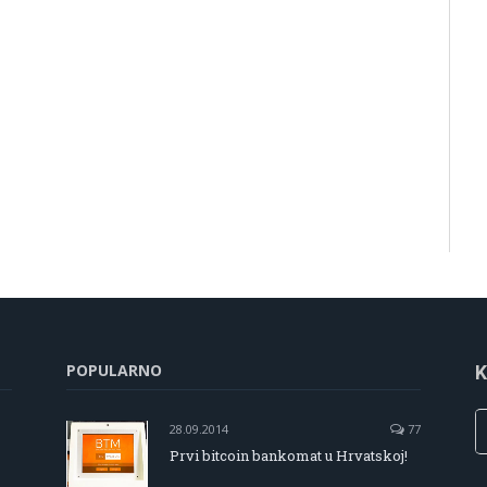
POPULARNO
K
28.09.2014
77
Prvi bitcoin bankomat u Hrvatskoj!