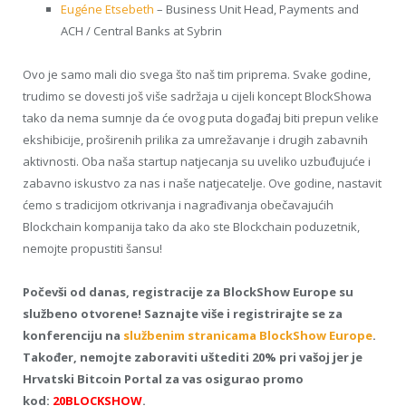
Eugéne Etsebeth
– Business Unit Head, Payments and
ACH / Central Banks at Sybrin
Ovo je samo mali dio svega što naš tim priprema. Svake godine,
trudimo se dovesti još više sadržaja u cijeli koncept BlockShowa
tako da nema sumnje da će ovog puta događaj biti prepun velike
ekshibicije, proširenih prilika za umrežavanje i drugih zabavnih
aktivnosti. Oba naša startup natjecanja su uveliko uzbuđujuće i
zabavno iskustvo za nas i naše natjecatelje. Ove godine, nastavit
ćemo s tradicijom otkrivanja i nagrađivanja obečavajućih
Blockchain kompanija tako da ako ste Blockchain poduzetnik,
nemojte propustiti šansu!
Počevši od danas, registracije za BlockShow Europe su
službeno otvorene! Saznajte više i registrirajte se za
konferenciju na
službenim stranicama BlockShow Europe
.
Također, nemojte zaboraviti uštediti 20% pri vašoj jer je
Hrvatski Bitcoin Portal za vas osigurao promo
kod:
20BLOCKSHOW
.