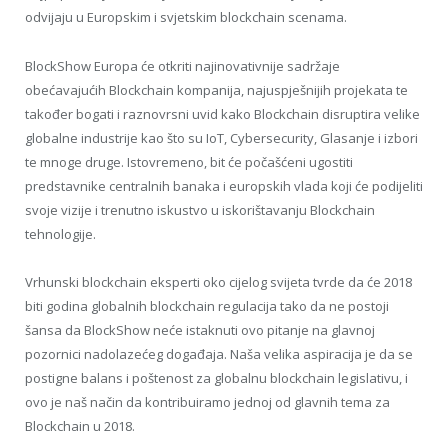
odvijaju u Europskim i svjetskim blockchain scenama.
BlockShow Europa će otkriti najinovativnije sadržaje
obećavajućih Blockchain kompanija, najuspješnijih projekata te
također bogati i raznovrsni uvid kako Blockchain disruptira velike
globalne industrije kao što su IoT, Cybersecurity, Glasanje i izbori
te mnoge druge. Istovremeno, bit će počašćeni ugostiti
predstavnike centralnih banaka i europskih vlada koji će podijeliti
svoje vizije i trenutno iskustvo u iskorištavanju Blockchain
tehnologije.
Vrhunski blockchain eksperti oko cijelog svijeta tvrde da će 2018
biti godina globalnih blockchain regulacija tako da ne postoji
šansa da BlockShow neće istaknuti ovo pitanje na glavnoj
pozornici nadolazećeg događaja. Naša velika aspiracija je da se
postigne balans i poštenost za globalnu blockchain legislativu, i
ovo je naš način da kontribuiramo jednoj od glavnih tema za
Blockchain u 2018.