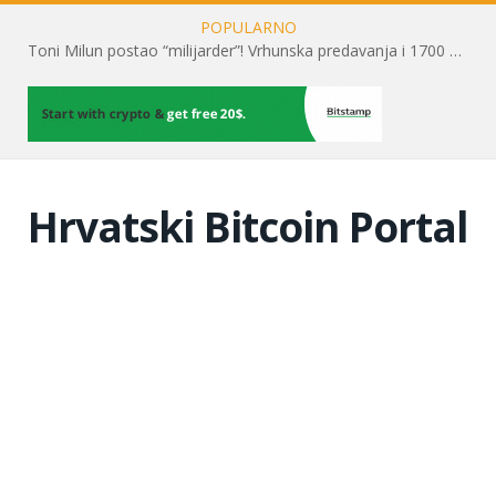
POPULARNO
Toni Milun postao “milijarder”! Vrhunska predavanja i 1700 posjetitelja obilježili su mjesec financijske pismenosti
Hrvatski Bitcoin Portal