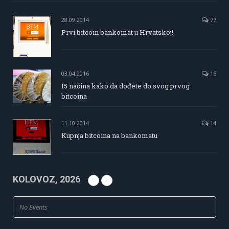
28.09.2014
77
Prvi bitcoin bankomat u Hrvatskoj!
03.04.2016
16
15 načina kako da dođete do svog prvog
bitcoina
11.10.2014
14
Kupnja bitcoina na bankomatu
KOLOVOZ, 2026
No Events