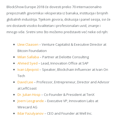
BlockShow Europe 2018 će dovesti preko 70 internacionalno
prepoznatih govornika i eksperata iz banaka, institucija i brojnih
globalnih industrija. Tijekom govora, diskusija i panel sesija, svi će
oni dostaviti visoko-kvalitetan i profesionalan uvid, znanje i
mnogo više. Sretni smo što možemo predstaviti već neke od njih:
Llew Claasen
– Venture Capitalist & Executive Director at
Bitcoin Foundation
Milan Sallaba
– Partner at Deloitte Consulting
Ahmed Syed
– Lead, Innovation Office at SAP
Ivan Liljeqvist
– Speaker, Blockchain Influencer at Ivan On
Tech
David Lee
– Professor, Entrepreneur, Director and Advisor
at LeftCoast
Dr. Julian Hosp
– Co-Founder & President at TenX
Joern Leogrande
– Executive VP, Innovation Labs at
Wirecard AG
Ildar Fazulyanov
– CEO and Founder at Well Inc.