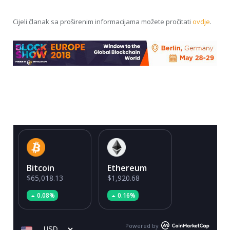
Cijeli članak sa proširenim informacijama možete pročitati
ovdje
.
Bitcoin
Ethereum
$65,018.13
$1,920.68
0.08%
0.16%
Powered by