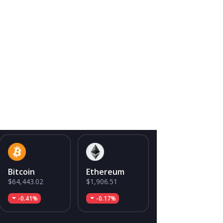
Bitcoin
Ethereum
$64,443.02
$1,906.51
-0.41%
-0.17%