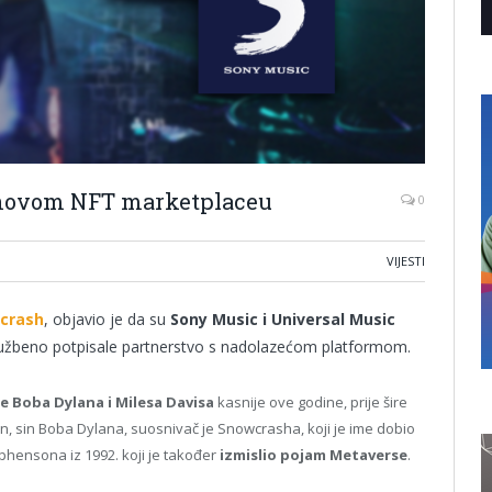
a novom NFT marketplaceu
0
VIJESTI
crash
, objavio je da su
Sony Music i Universal Music
 službeno potpisale partnerstvo s nadolazećom platformom.
e Boba Dylana i Milesa Davisa
kasnije ove godine, prije šire
an, sin Boba Dylana, suosnivač je Snowcrasha, koji je ime dobio
ensona iz 1992. koji je također
izmislio pojam Metaverse
.