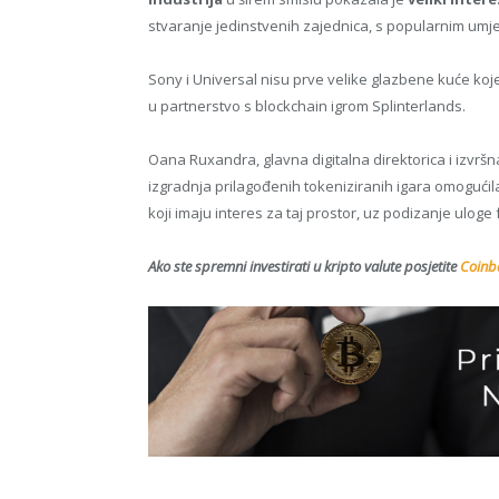
stvaranje jedinstvenih zajednica, s popularnim umjet
Sony i Universal nisu prve velike glazbene kuće koj
u partnerstvo s blockchain igrom Splinterlands.
Oana Ruxandra, glavna digitalna direktorica i izvrš
izgradnja prilagođenih tokeniziranih igara omogući
koji imaju interes za taj prostor, uz podizanje uloge
Ako ste spremni investirati u kripto valute posjetite
Coinba