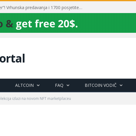
Toni Milun postao “milijarder”! Vrhunska predavanja i 1700 posjetitelja obilježili su mjesec financijske pismenosti
ortal
ALTCOIN
FAQ
BITCOIN VODIČ
lekcija izlazi na novom NFT marketplaceu