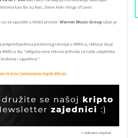
nicima kao što su Nas, Steve Aoki i Kings of Leon.
e su se upustile u Web3 prostor.
Warner Music Group
ušao je
na potpredsjednica poslovnog razvoja u WMG-u, rekla je da je
la WMG-u da, “otključa nove tokove prihoda za naše umjetnike
 fandoma i zajednice.”
se te brzo i jednostavno kupite Bitcoin.
*
indicates required