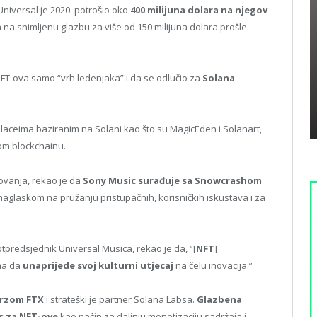
Universal je 2020. potrošio oko
400 milijuna dolara na njegov
 na snimljenu glazbu za više od 150 milijuna dolara prošle
e NFT-ova samo “vrh ledenjaka” i da se odlučio za
Solana
laceima baziranim na Solani kao što su MagicEden i Solanart,
om blockchainu.
ovanja, rekao je da
Sony Music surađuje sa Snowcrashom
naglaskom na pružanju pristupačnih, korisničkih iskustava i za
otpredsjednik Universal Musica, rekao je da, “[
NFT
]
ma da
unaprijede svoj kulturni utjecaj
na čelu inovacija.”
urzom FTX
i strateški je partner Solana Labsa.
Glazbena
es za NFT-ove
kao način za daljnju monetizaciju sadržaja i