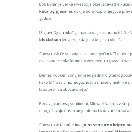
Bob Dylan je velika investicija obje izdavačke kuće: 
katalog pjesama
, dok je Sony kupio njegova prava
godine.
U izjavi, Dylan mlađi je naveo da je trenutno tržišt
blockchain
jer vjeruje da je to bolje za okoliš.
Snowcrash će se natjecati s postojećim NFT marketp
dvije vodeće platforme po volumenu trgovanja na t
Dennis Kooker, Sonyjev predsjednik digitalnog posl
kako bi “razvio niz mogućnosti za naše umjetnike s 
kreatore i za obožavatelje.”
Ponavljajući ovaj sentiment, Michael Nash, izvršni p
omogućavaju našim umjetnicima i izdavačkim kuća
Snowcrash također ima
joint venture s kripto b
industrija
u širem smislu pokazala je
veliki inter