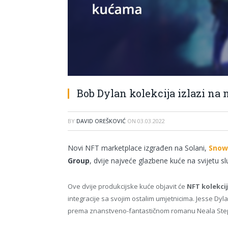
Bob Dylan kolekcija izlazi n
BY
DAVID OREŠKOVIĆ
ON
03.03.2022
Novi NFT marketplace izgrađen na Solani,
Snow
Group
, dvije najveće glazbene kuće na svijetu
Ove dvije produkcijske kuće objavit će
NFT kolekcij
integracije sa svojim ostalim umjetnicima. Jesse Dyl
prema znanstveno-fantastičnom romanu Neala Steph