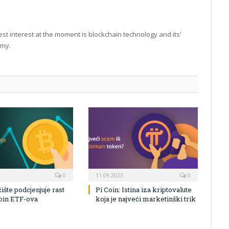
t interest at the moment is blockchain technology and its'
omy.
0
11.09.2023
0
žište podcjenjuje rast
Pi Coin: Istina iza kriptovalute
coin ETF-ova
koja je najveći marketinški trik