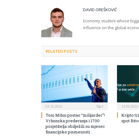
DAVID OREŠKOVIĆ
Economy student whose bigges
influence on the global econ
RELATED POSTS
03.10.2023
0
13.09.2023
Toni Milun postao “milijarder”!
Kripto tr
Vrhunska predavanja i 1700
spot Bit
posjetitelja obilježili su mjesec
financijske pismenosti