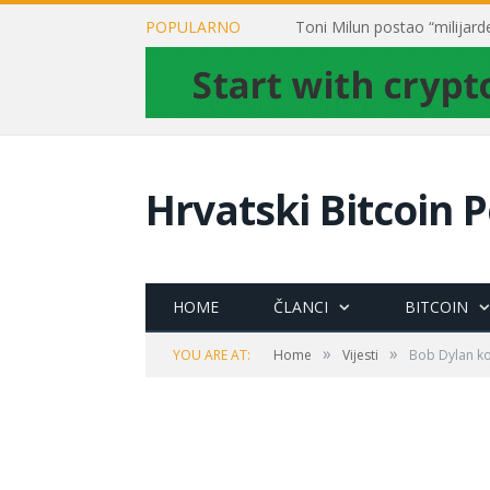
POPULARNO
Hrvatski Bitcoin P
HOME
ČLANCI
BITCOIN
»
»
YOU ARE AT:
Home
Vijesti
Bob Dylan ko