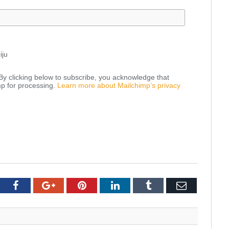
iju
y clicking below to subscribe, you acknowledge that
mp for processing.
Learn more about Mailchimp’s privacy
tter
Facebook
Google+
Pinterest
LinkedIn
Tumblr
Email