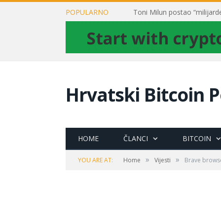
POPULARNO
Hrvatski Bitcoin P
HOME
ČLANCI
BITCOIN
»
»
YOU ARE AT:
Home
Vijesti
Brave browse