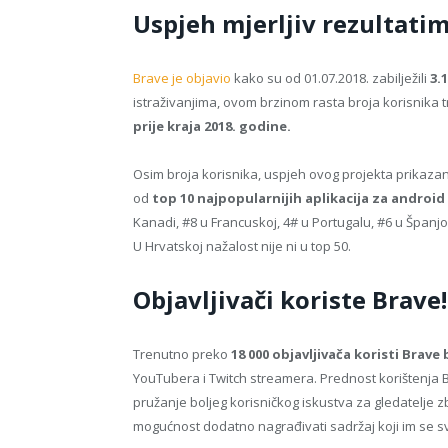
Uspjeh mjerljiv rezultati
Brave je objavio
kako su od 01.07.2018. zabilježili
3.
istraživanjima, ovom brzinom rasta broja korisnika t
prije kraja 2018. godine.
Osim broja korisnika, uspjeh ovog projekta prikazan 
od
top 10 najpopularnijih aplikacija za android 
Kanadi, #8 u Francuskoj, 4# u Portugalu, #6 u Španjols
U Hrvatskoj nažalost nije ni u top 50.
Objavljivači koriste Brave!
Trenutno preko
18 000 objavljivača koristi Brave
YouTubera i Twitch streamera. Prednost korištenja 
pružanje boljeg korisničkog iskustva za gledatelje 
mogućnost dodatno nagrađivati sadržaj koji im se s