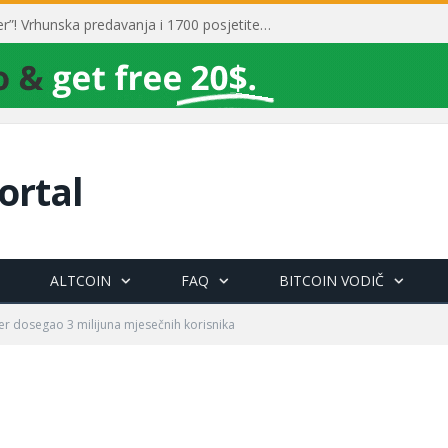
Toni Milun postao “milijarder”! Vrhunska predavanja i 1700 posjetitelja obilježili su mjesec financijske pismenosti
ortal
ALTCOIN
FAQ
BITCOIN VODIČ
r dosegao 3 milijuna mjesečnih korisnika