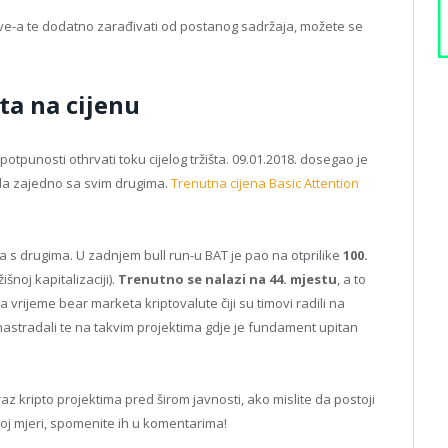
rave-a te dodatno zarađivati od postanog sadržaja, možete se
ta na cijenu
otpunosti othrvati toku cijelog tržišta. 09.01.2018. dosegao je
vila zajedno sa svim drugima.
Trenutna cijena Basic Attention
 ga s drugima. U zadnjem bull run-u BAT je pao na otprilike
100.
šnoj kapitalizaciji).
Trenutno se nalazi na 44. mjestu
, a to
rijeme bear marketa kriptovalute čiji su timovi radili na
astradali te na takvim projektima gdje je fundament upitan
z kripto projektima pred širom javnosti, ako mislite da postoji
ikoj mjeri, spomenite ih u komentarima!