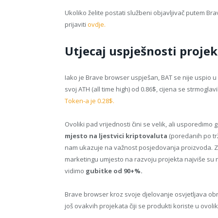
Ukoliko želite postati službeni objavljivač putem B
prijaviti
ovdje.
Utjecaj uspješnosti projek
Iako je Brave browser uspješan, BAT se nije uspio u p
svoj ATH (all time high) od 0.86$, cijena se strmogla
Token-a je 0.28$.
Ovoliki pad vrijednosti čini se velik, ali usporedimo
mjesto na ljestvici kriptovaluta
(poredanih po trži
nam ukazuje na važnost posjedovanja proizvoda. Za v
marketingu umjesto na razvoju projekta najviše su n
vidimo
gubitke od 90+%.
Brave browser kroz svoje djelovanje osvjetljava obra
još ovakvih projekata čiji se produkti koriste u ovol