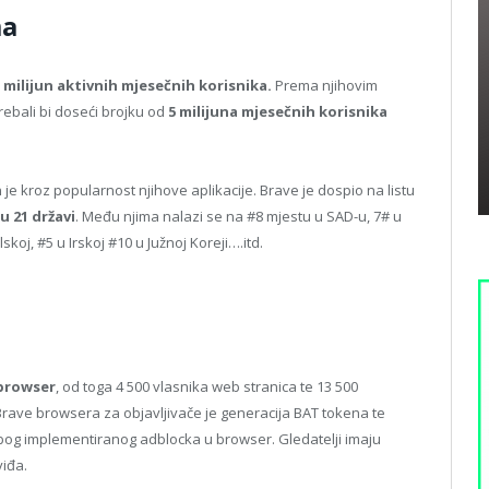
ma
1 milijun aktivnih mjesečnih korisnika.
Prema njihovim
rebali bi doseći brojku od
5 milijuna mjesečnih korisnika
je kroz popularnost njihove aplikacije. Brave je dospio na listu
u 21 državi
. Među njima nalazi se na #8 mjestu u SAD-u, 7# u
koj, #5 u Irskoj #10 u Južnoj Koreji….itd.
 browser
, od toga 4 500 vlasnika web stranica te 13 500
Brave browsera za objavljivače je generacija BAT tokena te
zbog implementiranog adblocka u browser. Gledatelji imaju
viđa.