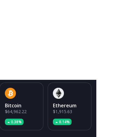
Bitcoin
Ethereum
$64,962.22
$1,915.63
0.38%
0.14%