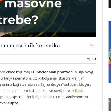
juna mjesečnih korisnika
1
VIJESTI
 projekata koji imaju
funkcionalan proizvod
. Misija ovog
 surfanja internetom. Uz poboljšanje iskustva krajnjim
onima koji stvaraju sadržaj za druge (Youtuberi, blogeri,
a se na nagradnom sistemu koji se odvija preko
Basic
ekta stoje uspješni ljudi, tako se u timu zaduženom za
JavaScripta.