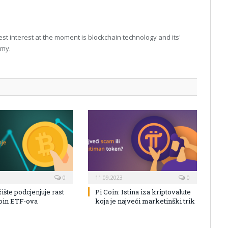
t interest at the moment is blockchain technology and its'
omy.
0
11.09.2023
0
žište podcjenjuje rast
Pi Coin: Istina iza kriptovalute
coin ETF-ova
koja je najveći marketinški trik