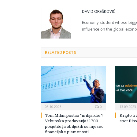
DAVID OREŠKOVIĆ
Economy student whose bigges
influence on the global econ
RELATED POSTS
03.10.2023
0
13.09.2023
Toni Milun postao “milijarder”!
Kripto tr
Vrhunska predavanja i 1700
spot Bit
posjetitelja obilježili su mjesec
financijske pismenosti