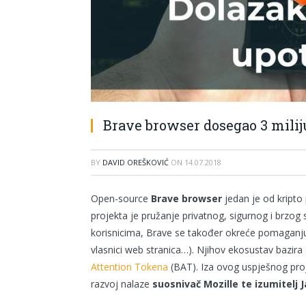
Brave browser dosegao 3 mili
BY
DAVID OREŠKOVIĆ
ON
14.07.2018
Open-source
Brave browser
jedan je od kripto
projekta je pružanje privatnog, sigurnog i brzog
korisnicima, Brave se također okreće pomaganju 
vlasnici web stranica…). Njihov ekosustav bazir
Attention Tokena
(BAT). Iza ovog uspješnog proj
razvoj nalaze
suosnivač Mozille te izumitelj 