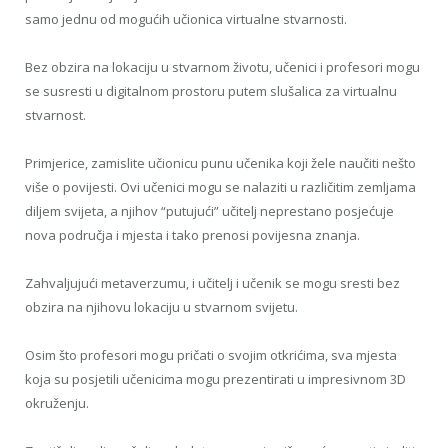
samo jednu od mogućih učionica virtualne stvarnosti.
Bez obzira na lokaciju u stvarnom životu, učenici i profesori mogu
se susresti u digitalnom prostoru putem slušalica za virtualnu
stvarnost.
Primjerice, zamislite učionicu punu učenika koji žele naučiti nešto
više o povijesti. Ovi učenici mogu se nalaziti u različitim zemljama
diljem svijeta, a njihov “putujući” učitelj neprestano posjećuje
nova područja i mjesta i tako prenosi povijesna znanja.
Zahvaljujući metaverzumu, i učitelj i učenik se mogu sresti bez
obzira na njihovu lokaciju u stvarnom svijetu.
Osim što profesori mogu pričati o svojim otkrićima, sva mjesta
koja su posjetili učenicima mogu prezentirati u impresivnom 3D
okruženju.