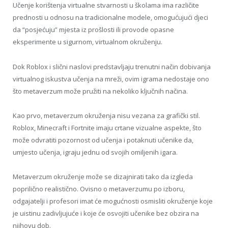
Učenje korištenja virtualne stvarnosti u školama ima različite
prednosti u odnosu na tradicionalne modele, omogućujući djeci
da “posjećuju” mjesta iz prošlosti ili provode opasne
eksperimente u sigurnom, virtualnom okruženju.
Dok Roblox i slični naslovi predstavljaju trenutni način dobivanja
virtualnog iskustva učenja na mreži, ovim igrama nedostaje ono
što metaverzum može pružiti na nekoliko ključnih načina.
Kao prvo, metaverzum okruženja nisu vezana za grafički stil.
Roblox, Minecraft i Fortnite imaju crtane vizualne aspekte, što
može odvratiti pozornost od učenja i potaknuti učenike da,
umjesto učenja, igraju jednu od svojih omiljenih igara.
Metaverzum okruženje može se dizajnirati tako da izgleda
poprilično realistično. Ovisno o metaverzumu po izboru,
odgajatelji i profesori imat će mogućnosti osmisliti okruženje koje
je uistinu zadivljujuće i koje će osvojiti učenike bez obzira na
njihovu dob.