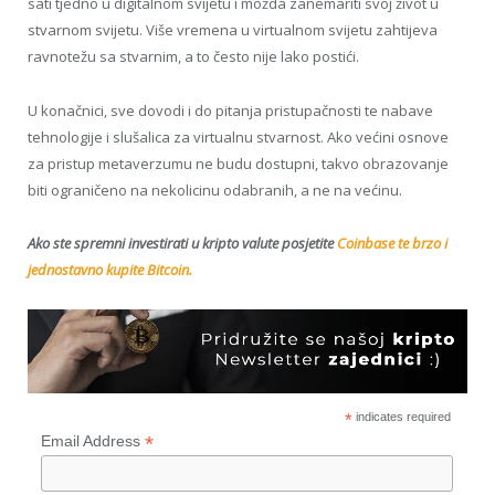
sati tjedno u digitalnom svijetu i možda zanemariti svoj život u
stvarnom svijetu. Više vremena u virtualnom svijetu zahtijeva
ravnotežu sa stvarnim, a to često nije lako postići.
U konačnici, sve dovodi i do pitanja pristupačnosti te nabave
tehnologije i slušalica za virtualnu stvarnost. Ako većini osnove
za pristup metaverzumu ne budu dostupni, takvo obrazovanje
biti ograničeno na nekolicinu odabranih, a ne na većinu.
Ako ste spremni investirati u kripto valute posjetite
Coinbase te brzo i
jednostavno kupite Bitcoin.
*
indicates required
*
Email Address