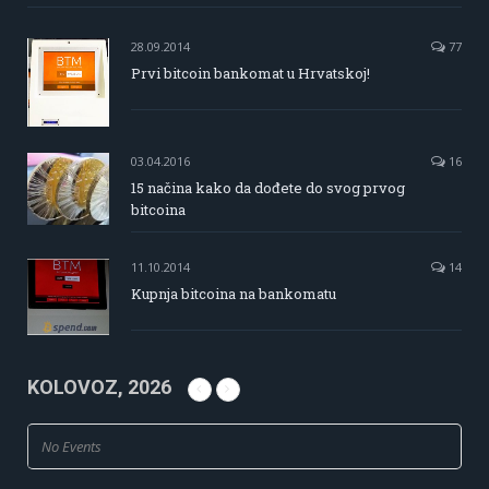
28.09.2014
77
Prvi bitcoin bankomat u Hrvatskoj!
03.04.2016
16
15 načina kako da dođete do svog prvog
bitcoina
11.10.2014
14
Kupnja bitcoina na bankomatu
KOLOVOZ, 2026
No Events