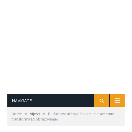
NAVIGATE
»
»
Home
Vijesti
Budućnost učenja: Kako će metaverzum
transformirati obrazovanje?