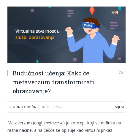
Budućnost učenja: Kako će
0
metaverzum transformirati
obrazovanje?
BY
MONIKA NOŽINIĆ
ON
21.03.2022
VIJESTI
Metaverzum (engl.
metaverse
) je koncept koji se definira na
razne načine, a najčešće se opisuje kao virtualni prikaz