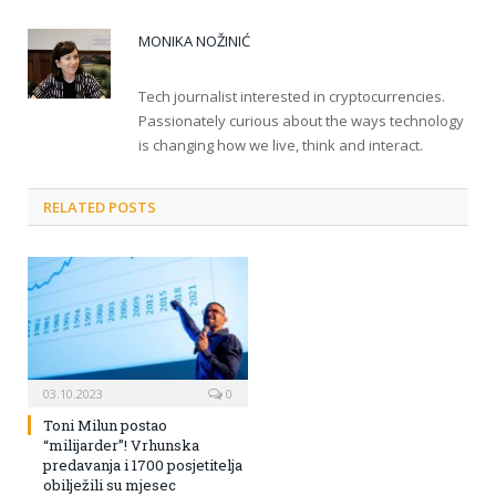
MONIKA NOŽINIĆ
Tech journalist interested in cryptocurrencies.
Passionately curious about the ways technology
is changing how we live, think and interact.
RELATED POSTS
03.10.2023
0
Toni Milun postao
“milijarder”! Vrhunska
predavanja i 1700 posjetitelja
obilježili su mjesec