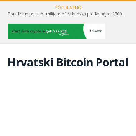
POPULARNO
Toni Milun postao “milijarder”! Vrhunska predavanja i 1700 posjetitelja obilježili su mjesec financijske pismenosti
Hrvatski Bitcoin Portal