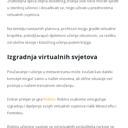
Znatiželjna djeca željna dodatnog znanja više neće morati sjediti
u sterilnoj učionici i dosađivati se, nego uživati u prednostima
virtualnih svjetova.
Na temelju nastavnih planova, profesori mogu graditi virtualne
krajolike, poboljšavajući djetetovo učenje iskustvom, za razliku
od obične teorije i klasičnog učenja putem knjiga.
Izgradnja virtualnih svjetova
Poučavanje i učenje u metaverzumu može zvučati kao daleki
koncept moguć samo u našim snovima, ali slične situacije već
postoje u našem trenutnom okruženju.
Dobar primjer je igra ​​
Roblox
. Roblox svakome omogućuje
izgradnju i dijeljenje svojih virtualnih svjetova nalik Minecraftu i
Fortniteu.
Roblox učionice sastoje se od privatnih poslužitelja na koje se