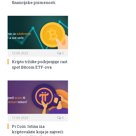
financijske pismenosti
13.09.2023
0
Kripto tržište podcjenjuje rast
spot Bitcoin ETF-ova
11.09.2023
0
Pi Coin: Istina iza
kriptovalute koja je najveći