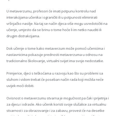
U metaverzumu, profesori će imati potpunu kontrolu nad
interakcijama učenika i ograničiti ili u potpunosti eliminirati
vršnjačko nasilje. Na taj se način djeca više mogu usredotočiti na
učenje, umjesto da se brinu o tome hoće li im netko nauditi ili
drugim distrakcijama.
Dok učenje o tome kako metaverzum može pomoći učenicima i
nastavnicima pokazuje prednosti metaverzuma u odnosu na
tradicionalno školovanje, virtualni svijet ima svoje nedostatke.
Primjerice, djeci s teškoćama u razvoju kao što su problemi sa
sluhom i vidom trebat će poseban način rada koji možda neće
uvijek moći dobiti.
Ovisnost o metaverzumu stvarna je mogućnost pa čak i prijetnja i
za djecu i odrasle. Ako učenik koristi svoje slušalice za virtualnu
stvarnost i za obrazovanje i za zabavu, provest će na desetke