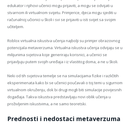
edukator i njihovi učenici mogu prijaviti, a mogu se odvijati u
stvarnom ili virtualnom svijetu. Primjerice, djeca mogu sjediti u
računalnoj učionici u školi i svi se prijaviti u isti svijet sa svojim
učiteljem.
Roblox virtualna iskustva učenja najbolji su primjer obrazovnog
potencijala metaverzuma. Virtualna iskustva učenja odvijaju se u
milijunima svjetova koje generiraju korisnici, a učenici se
prijavljuju putem svojih uređaja i iz vlastitog doma, a ne u školi.
Neki od tih svjetova temelje se na simulacijama fizike i različitih
eksperimenata kako bi se učenici poučavali o toj temi u sigurnom
virtualnom okruženju, dok bi drugi mogli biti simulacije povijesnih
događaja. Takva iskustva predstavljaju novi oblik učenja u
proživljenim iskustvima, a ne samo teoretski.
Prednosti i nedostaci metaverzuma