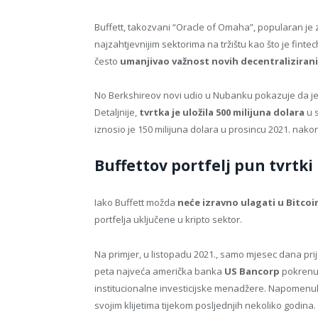
Buffett, takozvani “Oracle of Omaha”, popularan je
najzahtjevnijim sektorima na tržištu kao što je fintec
često
umanjivao važnost novih decentraliziranih
No Berkshireov novi udio u Nubanku pokazuje da je
Detaljnije,
tvrtka je uložila 500 milijuna dolara
u s
iznosio je 150 milijuna dolara u prosincu 2021. nak
Buffettov portfelj pun tvrtki 
Iako Buffett možda
neće izravno ulagati u Bitcoi
portfelja uključene u kripto sektor.
Na primjer, u listopadu 2021., samo mjesec dana prij
peta najveća američka banka
US Bancorp
pokrenu
institucionalne investicijske menadžere. Napomenul
svojim klijetima tijekom posljednjih nekoliko godina.