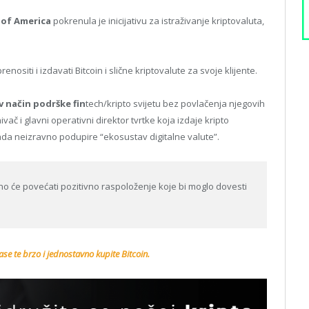
 of America
pokrenula je inicijativu za istraživanje kriptovaluta,
enositi i izdavati Bitcoin i slične kriptovalute za svoje klijente.
v način podrške fin
tech/kripto svijetu bez povlačenja njegovih
vač i glavni operativni direktor tvrtke koja izdaje kripto
ada neizravno podupire “ekosustav digitalne valute”.
no će povećati pozitivno raspoloženje koje bi moglo dovesti
se te brzo i jednostavno kupite Bitcoin.