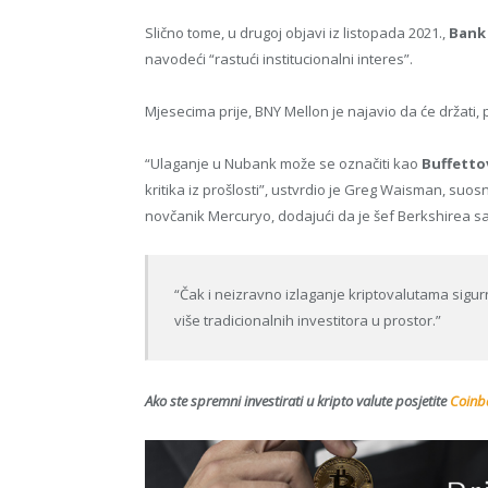
Slično tome, u drugoj objavi iz listopada 2021.,
Bank
navodeći “rastući institucionalni interes”.
Mjesecima prije, BNY Mellon je najavio da će držati, pr
“Ulaganje u Nubank može se označiti kao
Buffetto
kritika iz prošlosti”, ustvrdio je Greg Waisman, suosni
novčanik Mercuryo, dodajući da je šef Berkshirea s
“Čak i neizravno izlaganje kriptovalutama sigur
više tradicionalnih investitora u prostor.”
Ako ste spremni investirati u kripto valute posjetite
Coinba