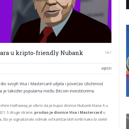
olara u kripto-friendly Nubank
0
VIJESTI
io svojih Visa i Mastercard udjela i povećao izloženost
a je također popularna među Bitcoin investitorima.
rkshire Hathaway je otkrio da je kupio dionice Nubank klase A u
2021. S druge strane,
prodao je dionice Visa i Mastercard
u
ra, što je signaliziralo odmak od kartičarskih tvrtki kako bi stekli