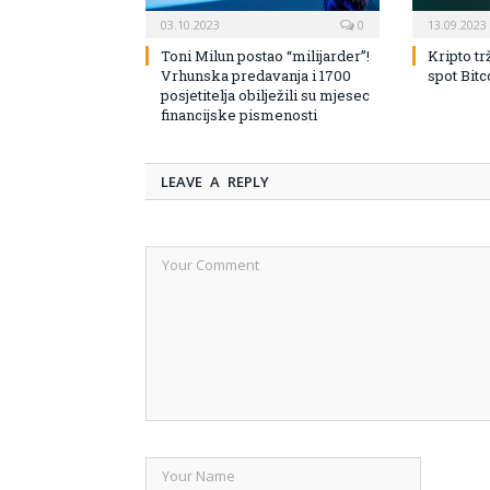
03.10.2023
0
13.09.2023
Toni Milun postao “milijarder”!
Kripto tr
Vrhunska predavanja i 1700
spot Bit
posjetitelja obilježili su mjesec
financijske pismenosti
LEAVE A REPLY