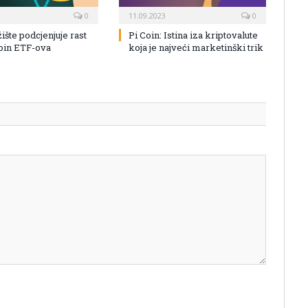
0
11.09.2023
0
žište podcjenjuje rast
Pi Coin: Istina iza kriptovalute
coin ETF-ova
koja je najveći marketinški trik