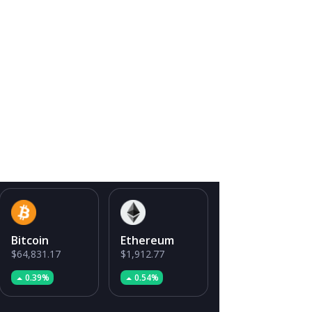
Bitcoin
Ethereum
$64,831.17
$1,912.77
0.39%
0.54%