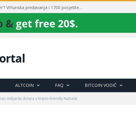
Toni Milun postao “milijarder”! Vrhunska predavanja i 1700 posjetitelja obilježili su mjesec financijske pismenosti
ortal
ALTCOIN
FAQ
BITCOIN VODIČ
irao milijardu dolara u kripto-friendly Nubank