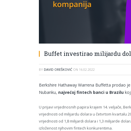
Buffet investirao milijardu d
BY
DAVID OREŠKOVIĆ
ON
16.02.2022
Berkshire Hathaway Warrena Buffetta prodao je d
Nubanku,
najvećoj fintech banci u Brazilu
koj
U prijavi vrijednosnih papira krajem 14. veljače, Be
vrijednosti od milijardu dolara u četvrtom kvartalu 
vrijednosti od 1,8 milijardi dolara i 1,3 milijarde dola
izloženost njihovim fintech konkurentima.