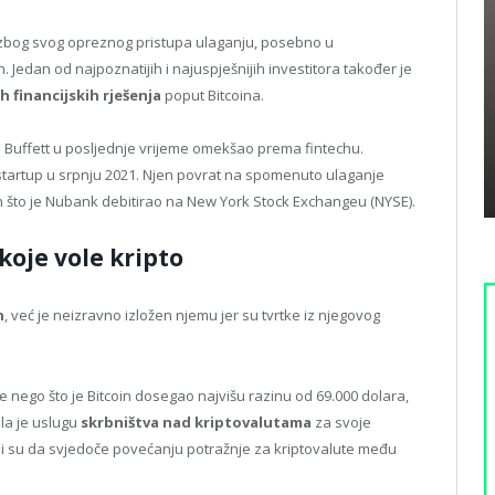
 zbog svog opreznog pristupa ulaganju, posebno u
h. Jedan od najpoznatijih i najuspješnijih investitora također je
 financijskih rješenja
poput Bitcoina.
 Buffett u posljednje vrijeme omekšao prema fintechu.
tartup u srpnju 2021. Njen povrat na spomenuto ulaganje
on što je Nubank debitirao na New York Stock Exchangeu (NYSE).
koje vole kripto
n
, već je neizravno izložen njemu jer su tvrtke iz njegovog
e nego što je Bitcoin dosegao najvišu razinu od 69.000 dolara,
la je uslugu
skrbništva nad kriptovalutama
za svoje
i su da svjedoče povećanju potražnje za kriptovalute među