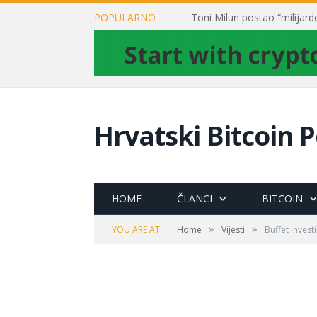
POPULARNO
Hrvatski Bitcoin P
HOME
ČLANCI
BITCOIN
»
»
YOU ARE AT:
Home
Vijesti
Buffet invest