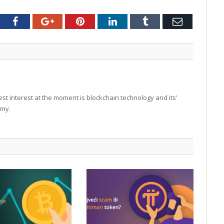
tter
Facebook
Google+
Pinterest
LinkedIn
Tumblr
Email
t interest at the moment is blockchain technology and its'
omy.