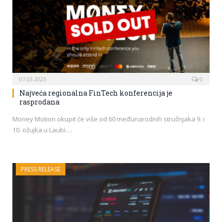
07.03.2023
0
Najveća regionalna FinTech konferencija je
rasprodana
Money Motion okupit će više od 60 međunarodnih stručnjaka 9. i
10. ožujka u Laubi.…
PRESS RELEASE