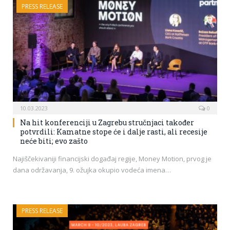
PRESS RELEASE
10.03.2023
0
Na hit konferenciji u Zagrebu stručnjaci također
potvrdili: Kamatne stope će i dalje rasti, ali recesije
neće biti; evo zašto
Najiščekivaniji financijski događaj regije, Money Motion, prvog je
dana održavanja, 9. ožujka okupio vodeća imena…
PRESS RELEASE