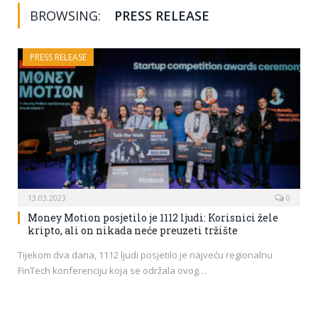
BROWSING:
PRESS RELEASE
PRESS RELEASE
13.03.2023
0
Money Motion posjetilo je 1112 ljudi: Korisnici žele
kripto, ali on nikada neće preuzeti tržište
Tijekom dva dana, 1112 ljudi posjetilo je najveću regionalnu
FinTech konferenciju koja se održala ovog…