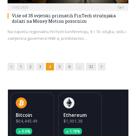
15.02.2023
0
Više od 35 svjetski priznatih FinTech stručnjaka
dolazi na Money Motion pozornicu
Na najveću regionalnu FinTech konferenciju, 9. i 10. ožujka, stižu i
zamjenica guvernera HNB-a, predstavnici…
Previous
Next
1
2
3
4
5
6
…
32
Bitcoin
Ethereum
$64,445.49
$1,901.38
0.6%
1.78%