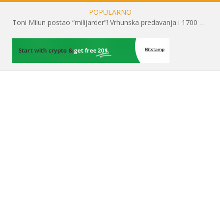
POPULARNO
Toni Milun postao “milijarder”! Vrhunska predavanja i 1700 posjetitelja obilježili su mjesec financijske pismenosti