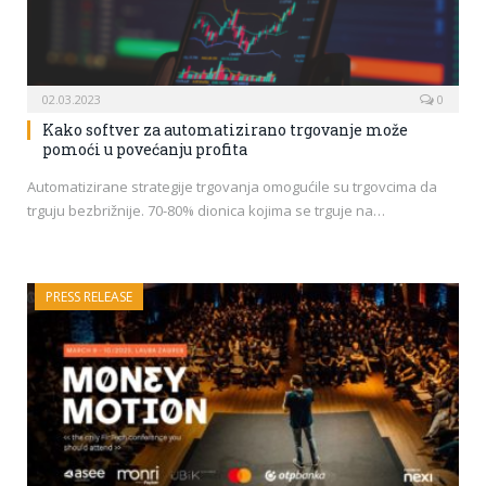
02.03.2023
0
Kako softver za automatizirano trgovanje može
pomoći u povećanju profita
Automatizirane strategije trgovanja omogućile su trgovcima da
trguju bezbrižnije. 70-80% dionica kojima se trguje na…
PRESS RELEASE