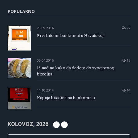
POPULARNO
28.09.2014
77
Prvi bitcoin bankomat u Hrvatskoj!
03.04.2016
16
15 načina kako da dođete do svog prvog
bitcoina
11.10.2014
14
Kupnja bitcoina na bankomatu
KOLOVOZ, 2026