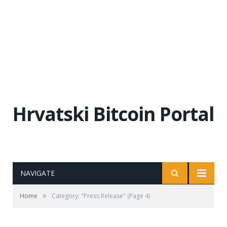
Hrvatski Bitcoin Portal
NAVIGATE
»
Home
Category: "Press Release"
(Page 4)