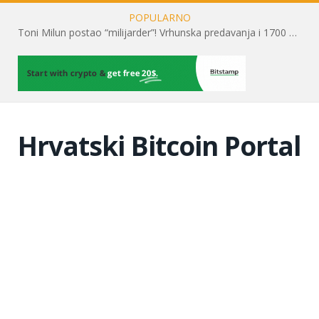
POPULARNO
Toni Milun postao “milijarder”! Vrhunska predavanja i 1700 posjetitelja obilježili su mjesec financijske pismenosti
Hrvatski Bitcoin Portal