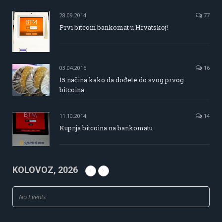
28.09.2014
77
Prvi bitcoin bankomat u Hrvatskoj!
03.04.2016
16
15 načina kako da dođete do svog prvog
bitcoina
11.10.2014
14
Kupnja bitcoina na bankomatu
KOLOVOZ, 2026
No Events