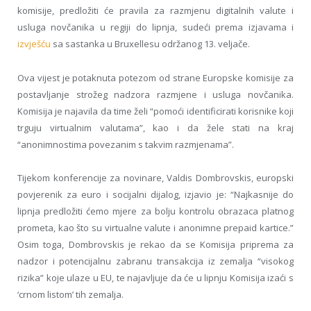
komisije, predložiti će pravila za razmjenu digitalnih valute i
usluga novčanika u regiji do lipnja, sudeći prema izjavama i
izvješću
sa sastanka u Bruxellesu održanog 13. veljače.
Ova vijest je potaknuta potezom od strane Europske komisije za
postavljanje strožeg nadzora razmjene i usluga novčanika.
Komisija je najavila da time želi “pomoći identificirati korisnike koji
trguju virtualnim valutama”, kao i da žele stati na kraj
“anonimnostima povezanim s takvim razmjenama”.
Tijekom konferencije za novinare, Valdis Dombrovskis, europski
povjerenik za euro i socijalni dijalog, izjavio je: “Najkasnije do
lipnja predložiti ćemo mjere za bolju kontrolu obrazaca platnog
prometa, kao što su virtualne valute i anonimne prepaid kartice.”
Osim toga, Dombrovskis je rekao da se Komisija priprema za
nadzor i potencijalnu zabranu transakcija iz zemalja “visokog
rizika” koje ulaze u EU, te najavljuje da će u lipnju Komisija izaći s
‘crnom listom’ tih zemalja.