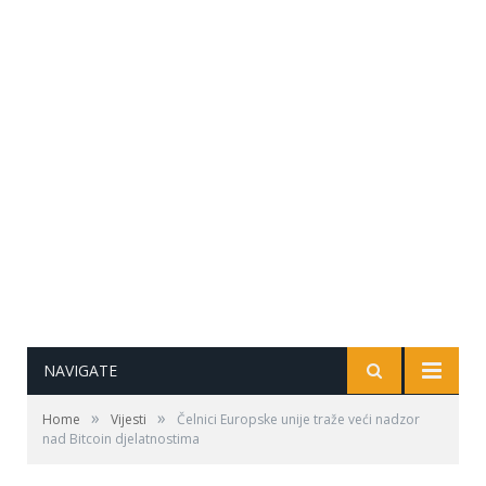
NAVIGATE
»
»
Home
Vijesti
Čelnici Europske unije traže veći nadzor
nad Bitcoin djelatnostima