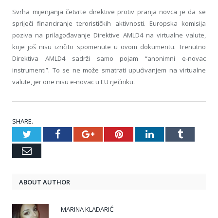
Svrha mijenjanja četvrte direktive protiv pranja novca je da se
spriječi financiranje terorističkih aktivnosti. Europska komisija
poziva na prilagođavanje Direktive AMLD4 na virtualne valute,
koje još nisu izričito spomenute u ovom dokumentu. Trenutno
Direktiva AMLD4 sadrži samo pojam “anonimni e-novac
instrumenti”. To se ne može smatrati upućivanjem na virtualne
valute, jer one nisu e-novac u EU rječniku.
SHARE.
Twitter
Facebook
Google+
Pinterest
LinkedIn
Tumblr
Email
ABOUT AUTHOR
MARINA KLADARIĆ