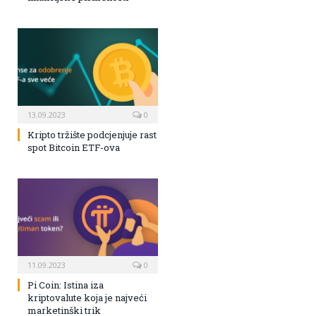
13.09.2023
0
Kripto tržište podcjenjuje rast
spot Bitcoin ETF-ova
11.09.2023
0
Pi Coin: Istina iza
kriptovalute koja je najveći
marketinški trik