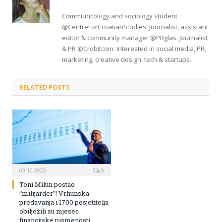
Communicology and sociology student
@CentreForCroatianStudies. Journalist, assistant
editor & community manager @PRglas. Journalist
& PR @Crobitcoin. Interested in social media, PR,
marketing, creative design, tech & startups.
RELATED POSTS
03.10.2023
0
Toni Milun postao
“milijarder”! Vrhunska
predavanja i 1700 posjetitelja
obilježili su mjesec
financijske pismenosti