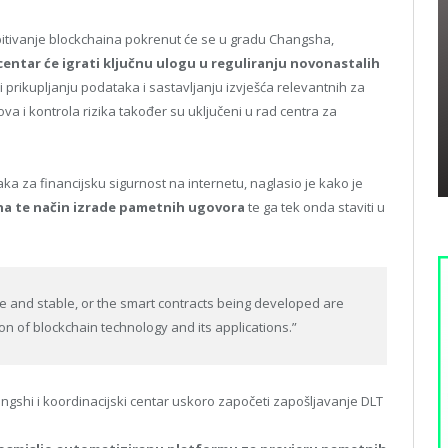
itivanje blockchaina pokrenut će se u gradu Changsha,
entar će igrati ključnu ulogu u reguliranju novonastalih
prikupljanju podataka i sastavljanju izvješća relevantnih za
ova i kontrola rizika također su uključeni u rad centra za
a za financijsku sigurnost na internetu, naglasio je kako je
ina te način izrade pametnih ugovora
te ga tek onda staviti u
e and stable, or the smart contracts being developed are
tion of blockchain technology and its applications.”
shi i koordinacijski centar uskoro započeti zapošljavanje DLT