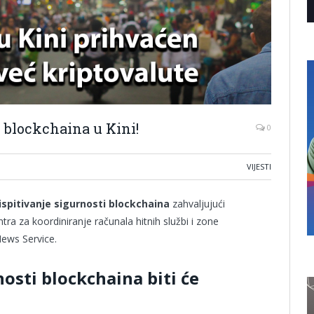
i blockchaina u Kini!
0
VIJESTI
 ispitivanje sigurnosti blockchaina
zahvaljujući
 za koordiniranje računala hitnih službi i zone
ews Service.
nosti blockchaina biti će