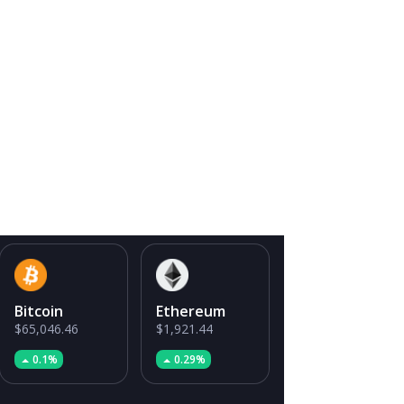
Bitcoin
Ethereum
$65,046.46
$1,921.44
0.1%
0.29%