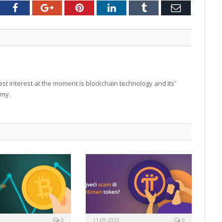
tter
Facebook
Google+
Pinterest
LinkedIn
Tumblr
Email
t interest at the moment is blockchain technology and its'
omy.
0
11.09.2023
0