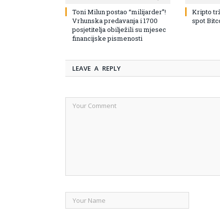
Toni Milun postao “milijarder”!
Kripto tr
Vrhunska predavanja i 1700
spot Bit
posjetitelja obilježili su mjesec
financijske pismenosti
LEAVE A REPLY