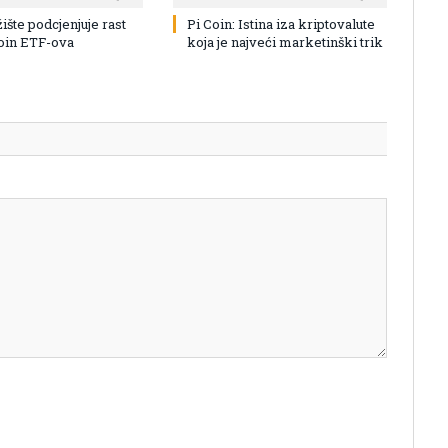
žište podcjenjuje rast
Pi Coin: Istina iza kriptovalute
coin ETF-ova
koja je najveći marketinški trik