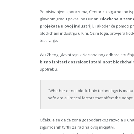
Potpisivanjem sporazuma, Centar za sigurnosno isp
glavnom gradu pokrajine Hunan.
Blockchain test c
projekata u ovoj industriji.
Također će pomoći pri 
blockchain industriju u Kini. Osim toga, provjera kod
testiranje.
Wu Zheng, glavni tajnik Nacionalnog odbora stručnjak
bitno ispitati dozrelost i stabilnost blockcha
upotrebu.
“Whether or not blockchain technology is matur
safe are all critical factors that affect the adop
Očekuje se da će zona gospodarskog razvoja u Chang
sigurnosnih tvrtki za rad na ovoj inicijativi.