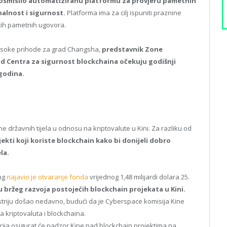
 osmislio automatiziranu platformu za provjeru pametnih
alnost i sigurnost.
Platforma ima za cilj ispuniti praznine
ećih pametnih ugovora.
visoke prihode za grad Changsha,
predstavnik Zone
d Centra za sigurnost blockchaina očekuju godišnji
 godina.
e državnih tijela u odnosu na kriptovalute u Kini. Za razliku od
jekti koji koriste blockchain kako bi donijeli dobro
la.
ing
najavio je otvaranje fonda
vrijednog 1,48 milijardi dolara 25.
 bržeg razvoja postojećih blockchain projekata u Kini.
striju došao nedavno, budući da je Cyberspace komisija Kine
šta kriptovaluta i blockchaina.
cija osigurat će nadzor Kine nad blockchain projektima na