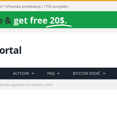
Toni Milun postao “milijarder”! Vrhunska predavanja i 1700 posjetitelja obilježili su mjesec financijske pismenosti
ortal
ALTCOIN
FAQ
BITCOIN VODIČ
tiranje sigurnosti blockchaina u Kini!