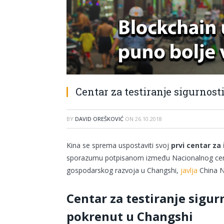
Centar za testiranje sigurnost
BY
DAVID OREŠKOVIĆ
ON
26.10.2018
Kina se sprema uspostaviti svoj
prvi centar za
sporazumu potpisanom između Nacionalnog centra
gospodarskog razvoja u Changshi,
javlja
China N
Centar za testiranje sigur
pokrenut u Changshi