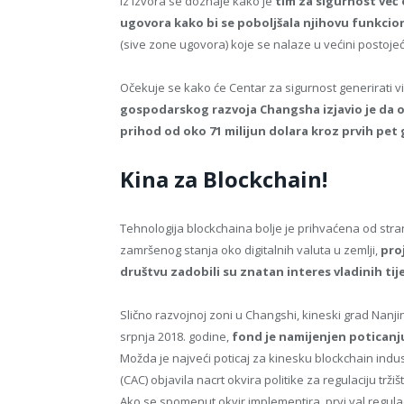
Iz izvora se doznaje kako je
tim za sigurnost već
ugovora kako bi se poboljšala njihovu funkcion
(sive zone ugovora) koje se nalaze u većini postoj
Očekuje se kako će Centar za sigurnost generirati 
gospodarskog razvoja Changsha izjavio je da o
prihod od oko 71 milijun dolara kroz prvih pet
Kina za Blockchain!
Tehnologija blockchaina bolje je prihvaćena od stran
zamršenog stanja oko digitalnih valuta u zemlji,
pro
društvu zadobili su znatan interes vladinih tije
Slično razvojnoj zoni u Changshi, kineski grad Nanj
srpnja 2018. godine,
fond je namijenjen poticanju
Možda je najveći poticaj za kinesku blockchain indu
(CAC) objavila nacrt okvira politike za regulaciju trži
Ako se spomenut okvir implementira, prvi val regula