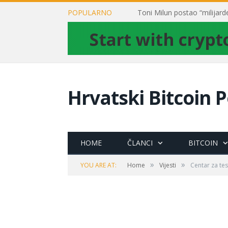
POPULARNO
Hrvatski Bitcoin P
HOME
ČLANCI
BITCOIN
»
»
YOU ARE AT:
Home
Vijesti
Centar za tes