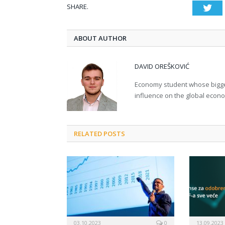
SHARE.
Twi
ABOUT AUTHOR
DAVID OREŠKOVIĆ
Economy student whose bigges
influence on the global econ
RELATED POSTS
03.10.2023
0
13.09.2023