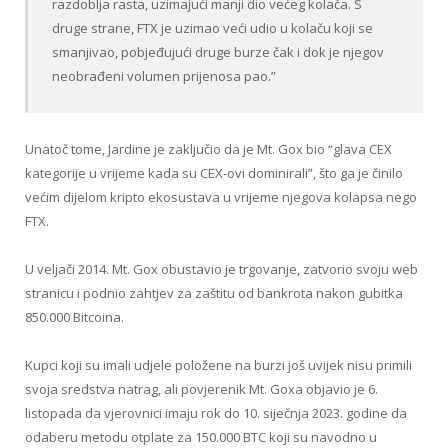
razdoblja rasta, uzimajući manji dio većeg kolača. S
druge strane, FTX je uzimao veći udio u kolaču koji se
smanjivao, pobjeđujući druge burze čak i dok je njegov
neobrađeni volumen prijenosa pao.”
Unatoč tome, Jardine je zaključio da je Mt. Gox bio “glava CEX
kategorije u vrijeme kada su CEX-ovi dominirali”, što ga je činilo
većim dijelom kripto ekosustava u vrijeme njegova kolapsa nego
FTX.
U veljači 2014. Mt. Gox obustavio je trgovanje, zatvorio svoju web
stranicu i podnio zahtjev za zaštitu od bankrota nakon gubitka
850.000 Bitcoina.
Kupci koji su imali udjele položene na burzi još uvijek nisu primili
svoja sredstva natrag, ali povjerenik Mt. Goxa objavio je 6.
listopada da vjerovnici imaju rok do 10. siječnja 2023. godine da
odaberu metodu otplate za 150.000 BTC koji su navodno u