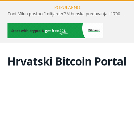
POPULARNO
Toni Milun postao “milijarder”! Vrhunska predavanja i 1700 posjetitelja obilježili su mjesec financijske pismenosti
Hrvatski Bitcoin Portal