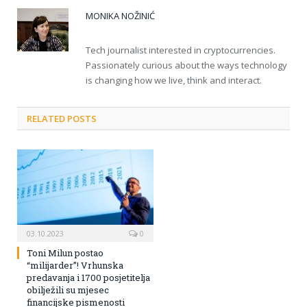
MONIKA NOŽINIĆ
Tech journalist interested in cryptocurrencies.
Passionately curious about the ways technology
is changing how we live, think and interact.
RELATED POSTS
03.10.2023
0
Toni Milun postao
“milijarder”! Vrhunska
predavanja i 1700 posjetitelja
obilježili su mjesec
financijske pismenosti