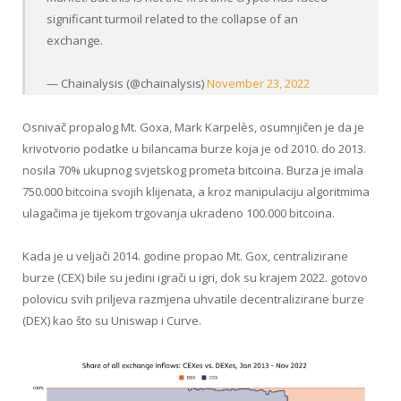
significant turmoil related to the collapse of an
exchange.
— Chainalysis (@chainalysis)
November 23, 2022
Osnivač propalog Mt. Goxa, Mark Karpelès, osumnjičen je da je
krivotvorio podatke u bilancama burze koja je od 2010. do 2013.
nosila 70% ukupnog svjetskog prometa bitcoina. Burza je imala
750.000 bitcoina svojih klijenata, a kroz manipulaciju algoritmima
ulagačima je tijekom trgovanja ukradeno 100.000 bitcoina.
Kada je u veljači 2014. godine propao Mt. Gox, centralizirane
burze (CEX) bile su jedini igrači u igri, dok su krajem 2022. gotovo
polovicu svih priljeva razmjena uhvatile decentralizirane burze
(DEX) kao što su Uniswap i Curve.