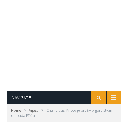
NAVIGATE
»
»
Home
Vijesti
Chainalysis: Kripto je preživio gore stvari
od pada FTX-a