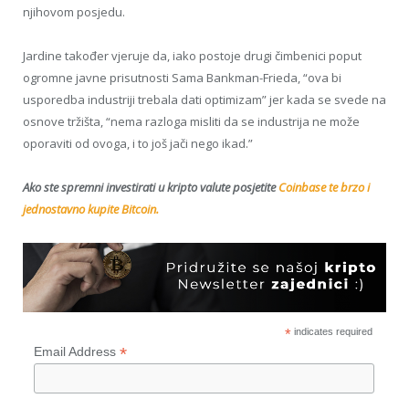
njihovom posjedu.
Jardine također vjeruje da, iako postoje drugi čimbenici poput
ogromne javne prisutnosti Sama Bankman-Frieda, “ova bi
usporedba industriji trebala dati optimizam” jer kada se svede na
osnove tržišta, “nema razloga misliti da se industrija ne može
oporaviti od ovoga, i to još jači nego ikad.”
Ako ste spremni investirati u kripto valute posjetite
Coinbase te brzo i
jednostavno kupite Bitcoin.
*
indicates required
*
Email Address