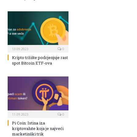
13.09.2023
0
Kripto tržište podcjenjuje rast
spot Bitcoin ETF-ova
11.09.2023
0
Pi Coin: Istina iza
kriptovalute koja je najveći
marketinški trik