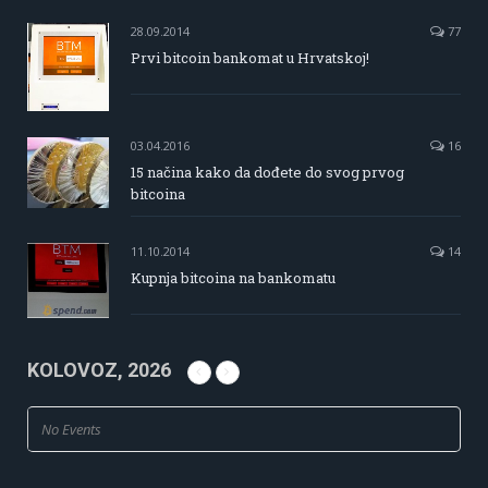
28.09.2014
77
Prvi bitcoin bankomat u Hrvatskoj!
03.04.2016
16
15 načina kako da dođete do svog prvog
bitcoina
11.10.2014
14
Kupnja bitcoina na bankomatu
KOLOVOZ, 2026
No Events