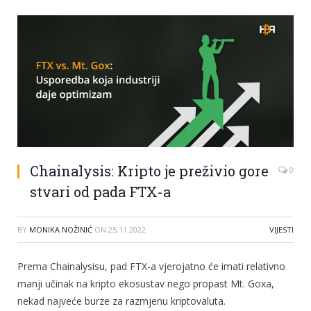
Chainalysis: Kripto je preživio gore
0
stvari od pada FTX-a
BY
MONIKA NOŽINIĆ
ON
25.11.2022
VIJESTI
Prema Chainalysisu, pad FTX-a vjerojatno će imati relativno
manji učinak na kripto ekosustav nego propast Mt. Goxa,
nekad najveće burze za razmjenu kriptovaluta.