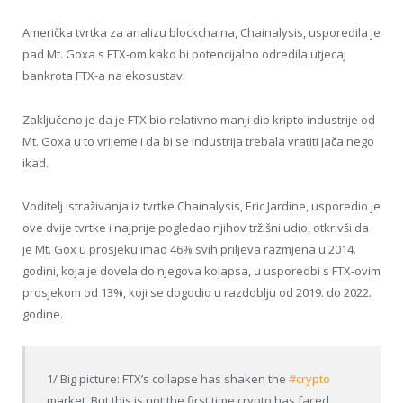
Američka tvrtka za analizu blockchaina, Chainalysis, usporedila je
pad Mt. Goxa s FTX-om kako bi potencijalno odredila utjecaj
bankrota FTX-a na ekosustav.
Zaključeno je da je FTX bio relativno manji dio kripto industrije od
Mt. Goxa u to vrijeme i da bi se industrija trebala vratiti jača nego
ikad.
Voditelj istraživanja iz tvrtke Chainalysis, Eric Jardine, usporedio je
ove dvije tvrtke i najprije pogledao njihov tržišni udio, otkrivši da
je Mt. Gox u prosjeku imao 46% svih priljeva razmjena u 2014.
godini, koja je dovela do njegova kolapsa, u usporedbi s FTX-ovim
prosjekom od 13%, koji se dogodio u razdoblju od 2019. do 2022.
godine.
1/ Big picture: FTX’s collapse has shaken the
#crypto
market. But this is not the first time crypto has faced