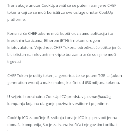
Transakcije unutar CookUpa vršit će se putem razmjene CHEF
tokena koji će se moći koristiti za sve usluge unutar CookUp
platforme.
Korisnici će CHEF tokene moći kupiti kroz samu aplikaciju i to
kreditnim karticama, Etherom (ETH) ili nekom drugom
kriptovalutom. Vrijednost CHEF Tokena određivat će tržište jer će
biti izlistan na relevantnim kripto burzama te će se njime moći
trgovati.
CHEF Token je utility token, a generirat će se putem TGE- a (token
generation event) u maksimalnoj količini od 630 milijuna tokena.
U svijetu blockchaina CookUp ICO predstavlja
crowdfunding
kampanju koja na ulaganje poziva investitore i pojedince.
CookUp ICO započinje 5. svibnja i prvi je ICO koji provodi jedna
domaća kompanija, što je za Ivana Ivušića i njegov tim i prilika i