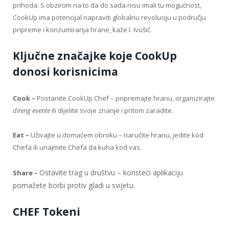
prihoda. S obzirom na to da do sada nisu imali tu mogućnost,
CookUp ima potencijal napraviti globalnu revoluciju u području
pripreme i konzumiranja hrane, kaže I. Ivušić.
Ključne značajke koje CookUp
donosi korisnicima
Cook –
P
ostanite CookUp Chef
– pripremajte hranu, organizirajte
dining evente
ili dijelite svoje znanje i pritom zaradite.
Eat –
Uživajte u domaćem obroku – naručite hranu, jedite kod
Chefa ili unajmite Chefa da kuha kod vas.
Ostavite trag u društvu – koristeći aplikaciju
Share –
pomažete borbi protiv gladi u svijetu.
CHEF Tokeni