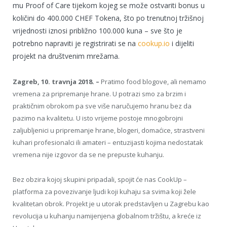
mu Proof of Care tijekom kojeg se može ostvariti bonus u
količini do 400.000 CHEF Tokena, što po trenutnoj tržišnoj
vrijednosti iznosi približno 100.000 kuna – sve što je
potrebno napraviti je registrirati se na
cookup.io
i dijeliti
projekt na društvenim mrežama.
Zagreb, 10. travnja 2018. –
Pratimo food blogove, ali nemamo
vremena za pripremanje hrane. U potrazi smo za brzim i
praktičnim obrokom pa sve više naručujemo hranu bez da
pazimo na kvalitetu. U isto vrijeme postoje mnogobrojni
zaljubljenici u pripremanje hrane, blogeri, domaćice, strastveni
kuhari profesionalci ili amateri – entuzijasti kojima nedostatak
vremena nije izgovor da se ne prepuste kuhanju.
Bez obzira kojoj skupini pripadali, spojit će nas CookUp –
platforma za povezivanje ljudi koji kuhaju sa svima koji žele
kvalitetan obrok. Projekt je u utorak predstavljen u Zagrebu kao
revolucija u kuhanju namijenjena globalnom tržištu, a kreće iz