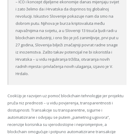
– ICO i koncept dijeljene ekonomije danas mijenjaju svijet
i zato želimo da i Hrvatska da doprinos toj globalnoj
revoluciji. Iskustvo Slovenije pokazuje nam da smo na
dobrom putu. Njihova je burza kriptovaluta među
najvažnijima na svijetu, a u Sloveniji 13 tisuća ljudi radi u
blockchain industriji, i ono što je još zanimljivije, prvi put u
27 godina, Slovenija bilježi značajniji povrat radne snage
iz inozemstva. Zašto takav potencijal ne bi iskoristila i
Hrvatska – u vidu reguliranja tržišta, otvaranja novih
radnih mjesta i privlačenja novih ulaganja, izjavio je V.
Hrdalo.
CookUp je razvijen uz pomoć blockchain tehnologije jer projektu
pruža niz prednosti – u vidu povjerenja, transparentnosti i
dostupnosti. Transakcije su transparentne, sigurne i
automatizirane i odvijaju se putem „pametnog ugovora“,
recenzije korisnika su vjerodostojne i nepromjenjive, a
blockchain omogućuje i potpuno automatizirane transakcije