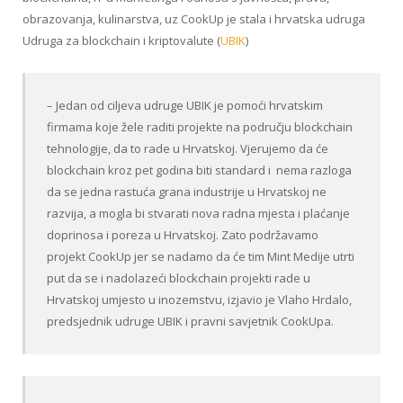
obrazovanja, kulinarstva, uz CookUp je stala i hrvatska udruga
Udruga za blockchain i kriptovalute (
UBIK
)
– Jedan od ciljeva udruge UBIK je pomoći hrvatskim
firmama koje žele raditi projekte na području blockchain
tehnologije, da to rade u Hrvatskoj. Vjerujemo da će
blockchain kroz pet godina biti standard i nema razloga
da se jedna rastuća grana industrije u Hrvatskoj ne
razvija, a mogla bi stvarati nova radna mjesta i plaćanje
doprinosa i poreza u Hrvatskoj. Zato podržavamo
projekt CookUp jer se nadamo da će tim Mint Medije utrti
put da se i nadolazeći blockchain projekti rade u
Hrvatskoj umjesto u inozemstvu, izjavio je Vlaho Hrdalo,
predsjednik udruge UBIK i pravni savjetnik CookUpa.