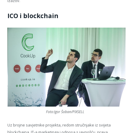
izazov.
ICO i blockchain
Foto:Igor Šoban/PIXSELL
Uz brojne savjetnike projekta, redom stručnjake iz svijeta
blockchaina, IT-a marketinga i odnosa s javnošću, prava,