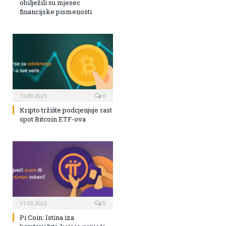
obilježili su mjesec
financijske pismenosti
13.09.2023
0
Kripto tržište podcjenjuje rast
spot Bitcoin ETF-ova
11.09.2023
0
Pi Coin: Istina iza