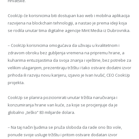
Hrvatske.
CookUp će korisnicima biti dostupan kao web i mobilna aplikacija
razvijena na blockchain tehnologiji, a nastao je prema ideji koja
se rodila unutar tima digitalne agencije Mint Media iz Dubrovnika.
– CookUp korisnicima omogućava da uživaju u kvalitetnom i
zdravom obroku bez gubljenja vremena na pripremu hrane, a
kuharima entuzijastima da svoja znanja i vještine, bez potrebe za
velikim ulaganjem, prezentiraju tržištu i tako ostvare dodatni izvor
prihoda ili razviju novu karijeru, izjavio je Ivan Ivušić, CEO CookUp
projekta.
CookUp se planira pozicionirati unutar tržišta naručivanja i
konzumiranja hrane van kuće, za koje se procjenjuje da je
globalno „teško“ 83 milijarde dolara.
– Na taj način ljudima se pruža sloboda da rade ono što vole,
ponude svoje usluge tržištu i pritom ostvare dodatan izvor