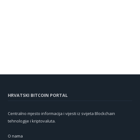
HRVATSKI BITCOIN PORTAL
Centralno mjesto informacija i vijesti iz svijeta Blockchain
tehnologije i kriptovaluta.
O nama