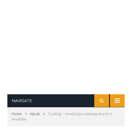
NAVIGATE
»
»
Home
Vijesti
CookUp – revolucija u kuhanju kreće iz
Hrvatske