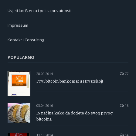
Uvjeti korištenja i polica privatnosti
Impressum
Kontakt i Consulting
POPULARNO
28.09.2014
77
Prvi bitcoin bankomat u Hrvatskoj!
03.04.2016
16
15 načina kako da dođete do svog prvog
bitcoina
11.10.2014
14