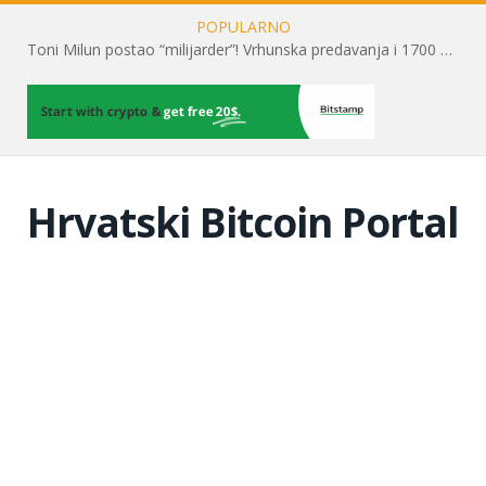
POPULARNO
Toni Milun postao “milijarder”! Vrhunska predavanja i 1700 posjetitelja obilježili su mjesec financijske pismenosti
Hrvatski Bitcoin Portal