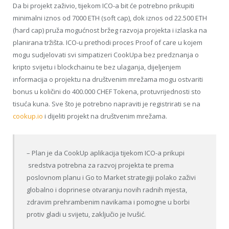
Da bi projekt zaživio, tijekom ICO-a bit će potrebno prikupiti
minimalni iznos od 7000 ETH (soft cap), dok iznos od 22.500 ETH
(hard cap) pruža mogućnost bržeg razvoja projekta i izlaska na
planirana tržišta. ICO-u prethodi proces Proof of care u kojem
mogu sudjelovati svi simpatizeri CookUpa bez predznanja o
kripto svijetu i blockchainu te bez ulaganja, dijeljenjem
informacija o projektu na društvenim mrežama mogu ostvariti
bonus u količini do 400.000 CHEF Tokena, protuvrijednosti sto
tisuća kuna. Sve što je potrebno napraviti je registrirati se na
cookup.io
i dijeliti projekt na društvenim mrežama.
– Plan je da CookUp aplikacija tijekom ICO-a prikupi
sredstva potrebna za razvoj projekta te prema
poslovnom planu i Go to Market strategiji polako zaživi
globalno i doprinese otvaranju novih radnih mjesta,
zdravim prehrambenim navikama i pomogne u borbi
protiv gladi u svijetu, zaključio je Ivušić.