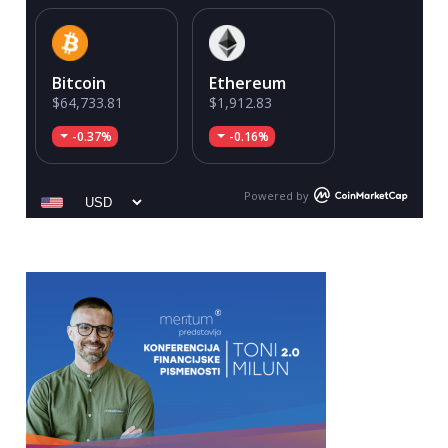
Bitcoin
Ethereum
$64,733.81
$1,912.83
-0.37%
-0.16%
Powered by