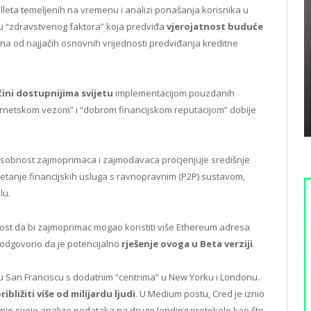
lleta temeljenih na vremenu i analizi ponašanja korisnika u
nu “zdravstvenog faktora” koja predviđa
vjerojatnost buduće
na od najjačih osnovnih vrijednosti predviđanja kreditne
čini dostupnijima svijetu
implementacijom pouzdanih
nternetskom vezom” i “dobrom financijskom reputacijom” dobije
osobnost zajmoprimaca i zajmodavaca procjenjuje središnje
kretanje financijskih usluga s ravnopravnim (P2P) sustavom,
lu.
nutost da bi zajmoprimac mogao koristiti više Ethereum adresa
 odgovorio da je potencijalno
rješenje ovoga u Beta verziji
.
m u San Franciscu s dodatnim “centrima” u New Yorku i Londonu.
ibližiti više od milijardu ljudi
. U Medium postu, Cred je iznio
enje svoje analize podataka na druge lending protokole kao što