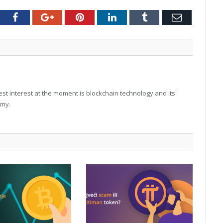
tter
Facebook
Google+
Pinterest
LinkedIn
Tumblr
Email
t interest at the moment is blockchain technology and its'
omy.