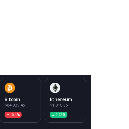
Bitcoin
Ethereum
$64,939.45
$1,918.85
-0.1%
0.23%