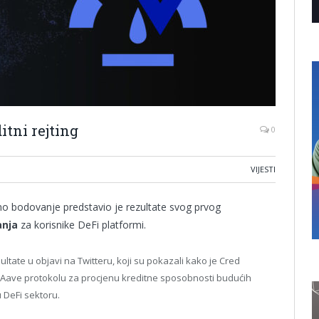
itni rejting
0
VIJESTI
tno bodovanje predstavio je rezultate svog prvog
anja
za korisnike DeFi platformi.
zultate u objavi na Twitteru, koji su pokazali kako je Cred
a Aave protokolu za procjenu kreditne sposobnosti budućih
 DeFi sektoru.