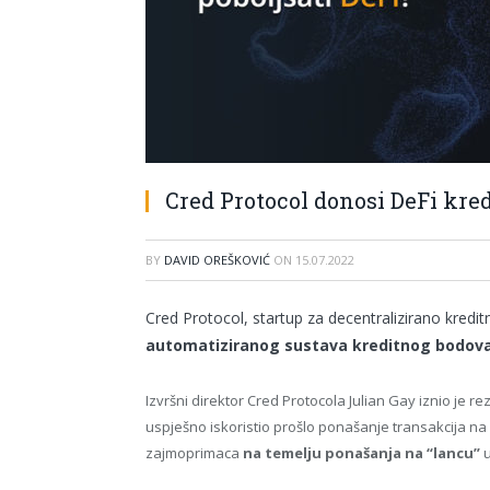
Cred Protocol donosi DeFi kred
BY
DAVID OREŠKOVIĆ
ON
15.07.2022
Cred Protocol, startup za decentralizirano kredi
automatiziranog sustava kreditnog bodov
Izvršni direktor Cred Protocola Julian Gay iznio je re
uspješno iskoristio prošlo ponašanje transakcija n
zajmoprimaca
na temelju ponašanja na “lancu”
u