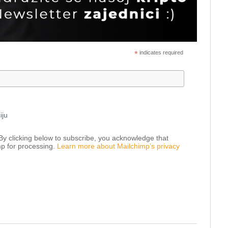
*
indicates required
iju
y clicking below to subscribe, you acknowledge that
mp for processing.
Learn more about Mailchimp’s privacy