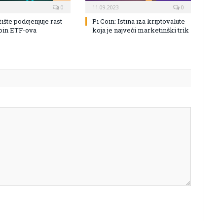
0
11.09.2023
0
žište podcjenjuje rast
Pi Coin: Istina iza kriptovalute
coin ETF-ova
koja je najveći marketinški trik