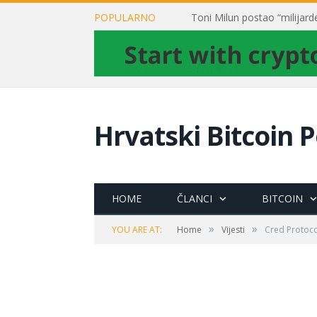
POPULARNO
Hrvatski Bitcoin P
HOME
ČLANCI
BITCOIN
»
»
YOU ARE AT:
Home
Vijesti
Cred Protocol