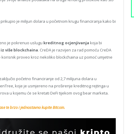
r prikupio je milijun dolara u početnom krugu financiranja kako bi
žbeno je pokrenuo uslugu
kreditnog ocjenjivanja
koja bi
iz više blockchaina
. CreDA je razvijen za rad pomoću CreDA
je korisnik proveo kroz nekoliko blockchaina uz pomoć umjetne
aključio početno financiranje od 2,7 milijuna dolara u
nTree, koje je usmjereno na proširenje kreditnog rejtinga u
erova u kojemu će se kretati DeFi tijekom ovog bear marketa.
se te brzo i jednostavno kupite Bitcoin.