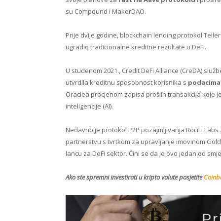
su Compound i MakerDAO.
Prije dvije godine, blockchain lending protokol Telle
ugradio tradicionalne kreditne rezultate u DeFi.
U studenom 2021., Credit DeFi Alliance (CreDA) slu
utvrdila kreditnu sposobnost korisnika s
podacima 
Oraclea procjenom zapisa prošlih transakcija koje 
inteligencije (AI).
Nedavno je protokol P2P pozajmljivanja RociFi Labs z
partnerstvu s tvrtkom za upravljanje imovinom Golde
lancu za DeFi sektor. Čini se da je ovo jedan od smj
Ako ste spremni investirati u kripto valute posjetite
Coinba