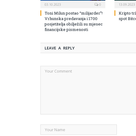
03.10.2023
0
13.09.2023
Toni Milun postao “milijarder”!
Kripto tr
Vrhunska predavanja i 1700
spot Bit
posjetitelja obilježili su mjesec
financijske pismenosti
LEAVE A REPLY