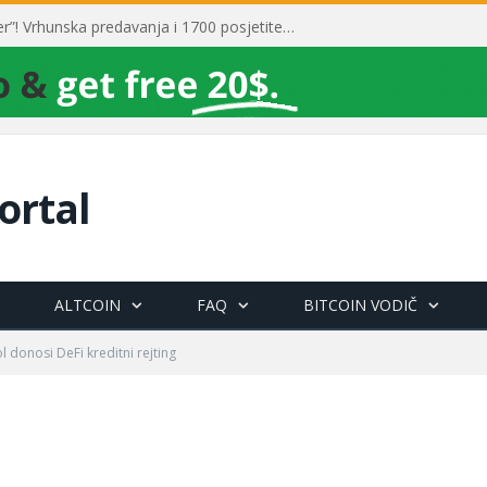
Toni Milun postao “milijarder”! Vrhunska predavanja i 1700 posjetitelja obilježili su mjesec financijske pismenosti
ortal
ALTCOIN
FAQ
BITCOIN VODIČ
 donosi DeFi kreditni rejting