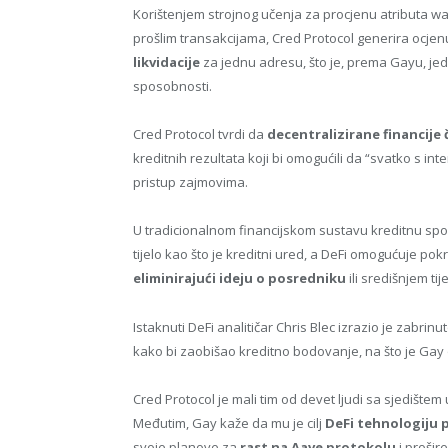
Korištenjem strojnog učenja za procjenu atributa wa
prošlim transakcijama, Cred Protocol generira ocje
likvidacije
za jednu adresu, što je, prema Gayu, jed
sposobnosti.
Cred Protocol tvrdi da
decentralizirane financije 
kreditnih rezultata koji bi omogućili da “svatko s i
pristup zajmovima.
U tradicionalnom financijskom sustavu kreditnu sp
tijelo kao što je kreditni ured, a DeFi omogućuje po
eliminirajući ideju o posredniku
ili središnjem tije
Istaknuti DeFi analitičar Chris Blec izrazio je zabri
kako bi zaobišao kreditno bodovanje, na što je Gay
Cred Protocol je mali tim od devet ljudi sa sjedište
Međutim, Gay kaže da mu je cilj
DeFi tehnologiju pr
svoje planove za
rast na Aave protokolu
i prošir