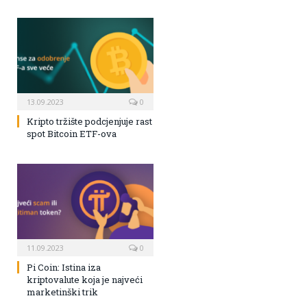
13.09.2023
0
Kripto tržište podcjenjuje rast
spot Bitcoin ETF-ova
11.09.2023
0
Pi Coin: Istina iza
kriptovalute koja je najveći
marketinški trik