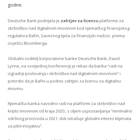
godine.
Deutsche Bank podnijela je
zahtjev za licencu
platforme za
skrbništvo nad digitalnom imovinom kod njemačkog financijskog
regulatora BaFin, Saveznog tijela za financijski nadzor, prema
izvješću Bloomberga.
Globalni voditelj korporativne banke Deutsche Bank, David
Lynne, na ovotjednoj konferenciji je rekao da banka “radi na
izgradnji poslovanja i skrbništva nad digitalnom imovinom” i
potvrdio da je BaFin-u podnio zahtjev za licencu za digitalnu
imovinu.
Njemačka banka navodno radi na platformi za skrbništvo nad
kripto imovinom od kraja 2020., s ciljem uspostavljanja “minimalno
održivog proizvoda u 2021. dok istražuje globalni interes klijenata
za pilot inicijativu”.