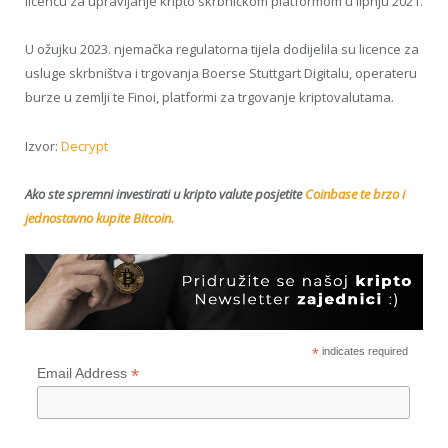
licencu za upravljanje kripto skrbničkom platformom u lipnju 2021.
U ožujku 2023. njemačka regulatorna tijela dodijelila su licence za
usluge skrbništva i trgovanja Boerse Stuttgart Digitalu, operateru
burze u zemlji te Finoi, platformi za trgovanje kriptovalutama.
Izvor:
Decrypt
Ako ste spremni investirati u kripto valute posjetite
Coinbase te brzo i
jednostavno kupite Bitcoin.
*
indicates required
*
Email Address