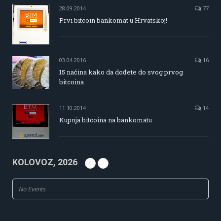
28.09.2014
77
Prvi bitcoin bankomat u Hrvatskoj!
03.04.2016
16
15 načina kako da dođete do svog prvog
bitcoina
11.10.2014
14
Kupnja bitcoina na bankomatu
KOLOVOZ, 2026
No Events