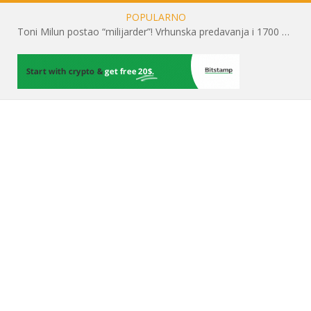
POPULARNO
Toni Milun postao “milijarder”! Vrhunska predavanja i 1700 posjetitelja obilježili su mjesec financijske pismenosti