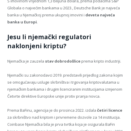
S imovinom vrijednom 1,3 bilijuna dolara, prema podacima S&P
Globala o najvećim bankama u 2023., Deutsche Bank je najveća
banka u Njemačkoj prema ukupnoj imovini i
deveta najveća
banka u Europi
.
Jesu li njemački regulatori
naklonjeni kriptu?
Njemačka je zauzela
stav dobrodošlice
prema kripto industriji.
Njemački su zakonodavci 2019. predstavili prijedlog zakona kojim
se omogućavaju usluge skrbništva i trgovanja kriptovalutama u
njemačkim bankama i drugim licenciranim institucijama izmjenom
Četvrte direktive Europske unije protiv pranja novca.
Prema BaFinu, agencija je do prosinca 2022. izdala
četiri licence
za skrbništvo nad kriptom i privremene dozvole za 14 institucija.
Coinbase Njemačka bila je prva tvrtka koja je osigurala BaFin