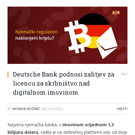
Deutsche Bank podnosi zahtjev za
0
licencu za skrbništvo nad
digitalnom imovinom
BY
MONIKA NOŽINIĆ
ON
23.06.2023
VIJESTI
Najveća njemačka banka, s
imovinom vrijednom 1,3
bilijuna dolara
, radila je na skrbničkoj platformi više od dvije