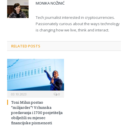
MONIKA NOŽINIĆ
Tech journalist interested in cryptocurrencies.
Passionately curious about the ways technology
is changing how we live, think and interact.
RELATED POSTS
03.10.2023
0
Toni Milun postao
“milijarder”! Vrhunska
predavanja i 1700 posjetitelja
obilježili su mjesec
financijske pismenosti