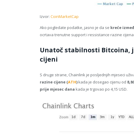
Izvor:
CoinMarketCap
Ako pogledate podatke, jasno je da se
kreće izmeđ
ocrtava trenutne support i ressistance razine cijena 
Unatoč stabilnosti Bitcoina,
cijeni
S druge strane, Chainlink je posljednjih mjeseci uži
razine cijene (
ATH
)
kada je dosegao cijenu od
8,8
prije mjesec dana
kada je trgovao po 4,15 USD.