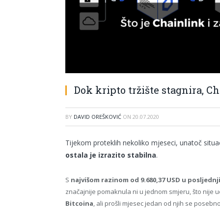
Dok kripto tržište stagnira, C
BY
DAVID OREŠKOVIĆ
ON
20.07.2020
Tijekom proteklih nekoliko mjeseci, unatoč situa
ostala je izrazito stabilna
.
S
najvišom razinom od 9.680,37 USD u posljednj
značajnije pomaknula ni u jednom smjeru, što nije u
Bitcoina
, ali prošli mjesec jedan od njih se poseb