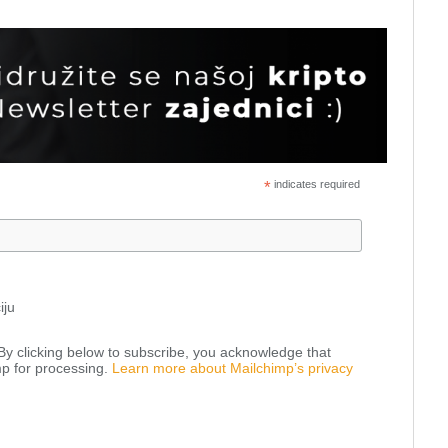
*
indicates required
iju
y clicking below to subscribe, you acknowledge that
mp for processing.
Learn more about Mailchimp’s privacy