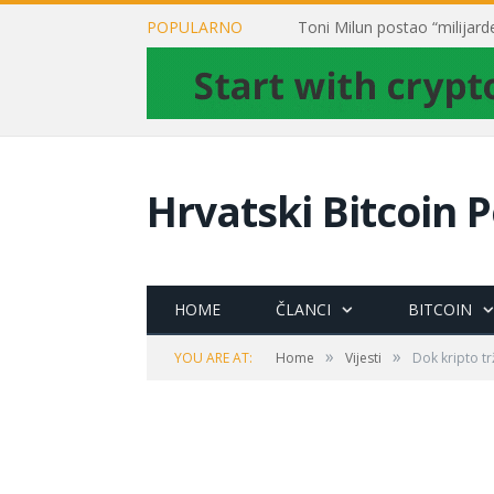
POPULARNO
Hrvatski Bitcoin P
HOME
ČLANCI
BITCOIN
»
»
YOU ARE AT:
Home
Vijesti
Dok kripto tr