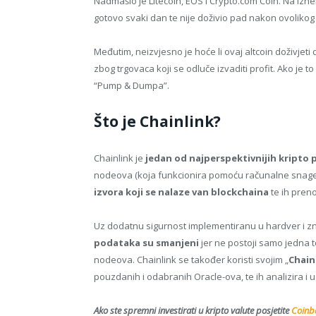
Nadmašio je Litecoin, EOS i Crypto.com Coin. Na izn
gotovo svaki dan te nije doživio pad nakon ovolikog 
Međutim, neizvjesno je hoće li ovaj altcoin doživjeti 
zbog trgovaca koji se odluče izvaditi profit. Ako je t
“Pump & Dumpa”.
Što je Chainlink?
Chainlink je
jedan od najperspektivnijih kripto 
nodeova (koja funkcionira pomoću računalne snage
izvora koji se nalaze van blockchaina
te ih pren
Uz dodatnu sigurnost implementiranu u hardver i z
podataka su smanjeni
jer ne postoji samo jedna 
nodeova. Chainlink se također koristi svojim „
Chain
pouzdanih i odabranih Oracle-ova, te ih analizira i
Ako ste spremni investirati u kripto valute posjetite
Coinba