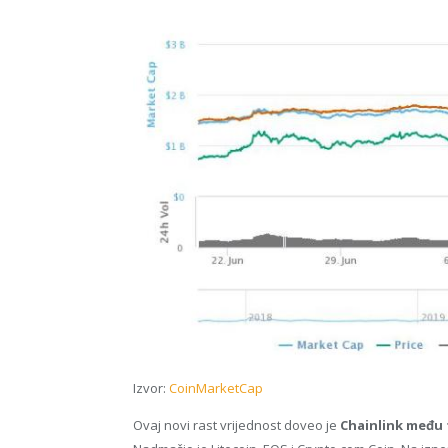
Izvor:
CoinMarketCap
Ovaj novi rast vrijednost doveo je
Chainlink među 