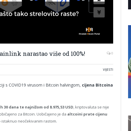
hainlink narastao više od 100%!
0
VIJESTI
ciji s COVID19 virusom i Bitcoin halvingom,
cijena Bitcoina
ih 30 dana te najnižom od 8.975,53 USD
, kriptovaluta se nije
običajeno za Bitcoin. Uobičajeno je da
altcoini prate cijenu
no istaknuo neočekivanim rastom.