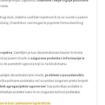
enađenje kripto zajednice,
Chainlink i dalje trguje pozitivno
rasta.
drugi skok, stabilno zadržati vrijednost ili će se suočiti s padom
o slučaj, Chainlinkov rast mogao bi poprimiti formu klasičnog
projekta
. Zamišljen je kao decentralizirani klaster ili mreža
) koji putem Oracle-a
osigurava podatke i informacije iz
osi do pametnih ugovora koji su na blockchainu.
načajke decentralizirane mreže,
problemi s pouzdanošću
točka pohrane podataka već su podaci osigurani preko brojnih
link agregacijskim ugovorom
“ koji potvrđuje podatke iz
 usklađuje podatke kako bi se osigurala točnost podataka.
se te brzo i jednostavno kupite Bitcoin.