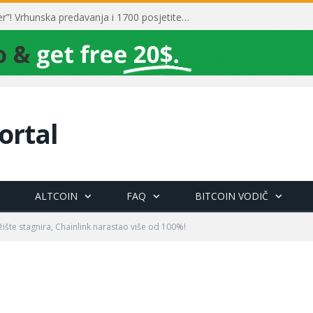
Toni Milun postao “milijarder”! Vrhunska predavanja i 1700 posjetitelja obilježili su mjesec financijske pismenosti
ortal
ALTCOIN
FAQ
BITCOIN VODIČ
žište stagnira, Chainlink narastao više od 100%!