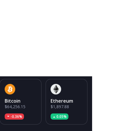
Bitcoin
Ethereum
$64,256.15
$1,897.88
-0.36%
0.05%