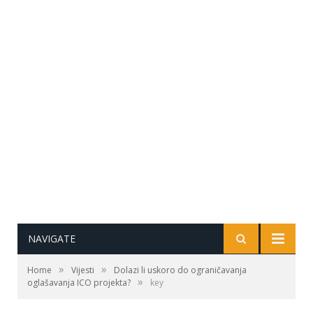
NAVIGATE
»
»
Home
Vijesti
Dolazi li uskoro do ograničavanja
»
oglašavanja ICO projekta?
key