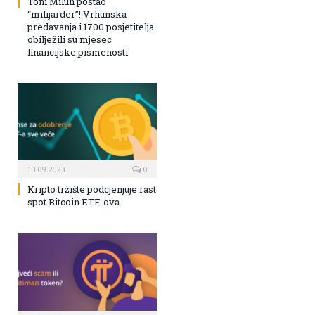
Toni Milun postao
“milijarder”! Vrhunska
predavanja i 1700 posjetitelja
obilježili su mjesec
financijske pismenosti
13.09.2023
0
Kripto tržište podcjenjuje rast
spot Bitcoin ETF-ova