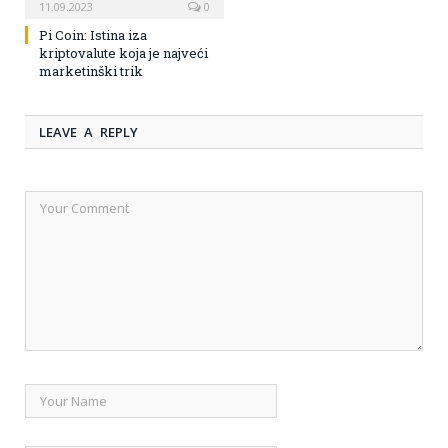
11.09.2023
0
Pi Coin: Istina iza
kriptovalute koja je najveći
marketinški trik
LEAVE A REPLY