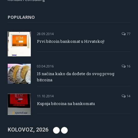
POPULARNO
28.09.2014
77
Prvi bitcoin bankomat u Hrvatskoj!
03.04.2016
16
15 načina kako da dođete do svog prvog
bitcoina
11.10.2014
14
Kupnja bitcoina na bankomatu
KOLOVOZ, 2026