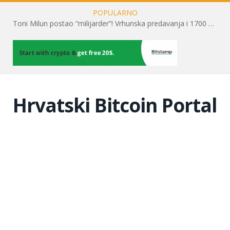
POPULARNO
Toni Milun postao “milijarder”! Vrhunska predavanja i 1700 posjetitelja obilježili su mjesec financijske pismenosti
Hrvatski Bitcoin Portal