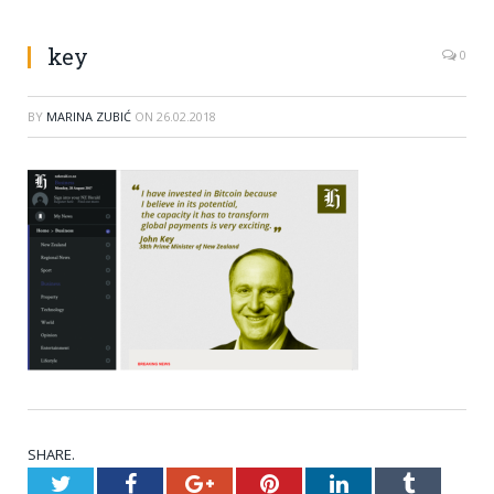
key
0
BY
MARINA ZUBIĆ
ON
26.02.2018
SHARE.
Twitter
Facebook
Google+
Pinterest
LinkedIn
Tumblr