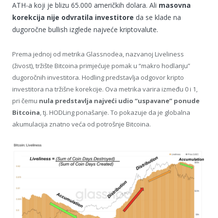
ATH-a koji je blizu 65.000 američkih dolara. Ali
masovna
korekcija nije odvratila investitore
da se klade na
dugoročne bullish izglede najveće kriptovalute.
Prema jednoj od metrika Glassnodea, nazvanoj Liveliness
(živost), tržište Bitcoina primjećuje pomak u “makro hodlanju”
dugoročnih investitora. Hodling predstavlja odgovor kripto
investitora na tržišne korekcije. Ova metrika varira između 0 i 1,
pri čemu
nula predstavlja najveći udio “uspavane” ponude
Bitcoina
, tj. HODLing ponašanje. To pokazuje da je globalna
akumulacija znatno veća od potrošnje Bitcoina.