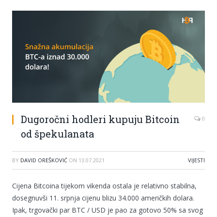
Dugoročni hodleri kupuju Bitcoin
0
od špekulanata
BY
DAVID OREŠKOVIĆ
ON
13.07.2021
VIJESTI
Cijena Bitcoina tijekom vikenda ostala je relativno stabilna,
dosegnuvši 11. srpnja cijenu blizu 34.000 američkih dolara.
Ipak, trgovački par BTC / USD je pao za gotovo 50% sa svog