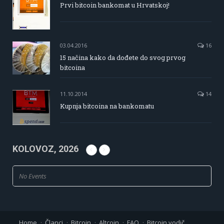
Prvi bitcoin bankomat u Hrvatskoj!
03.04.2016
16
15 načina kako da dođete do svog prvog
bitcoina
11.10.2014
14
Kupnja bitcoina na bankomatu
KOLOVOZ, 2026
No Events
Home
Članci
Bitcoin
Altcoin
FAQ
Bitcoin vodič