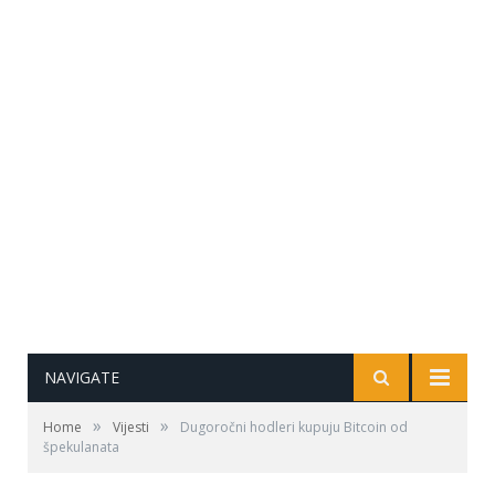
NAVIGATE
»
»
Home
Vijesti
Dugoročni hodleri kupuju Bitcoin od
špekulanata