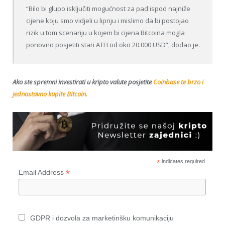
“Bilo bi glupo isključiti mogućnost za pad ispod najniže
cijene koju smo vidjeli u lipnju i mislimo da bi postojao
rizik u tom scenariju u kojem bi cijena Bitcoina mogla
ponovno posjetiti stari ATH od oko 20.000 USD”, dodao je.
Ako ste spremni investirati u kripto valute posjetite
Coinbase te brzo i
jednostavno kupite Bitcoin.
*
indicates required
*
Email Address
GDPR i dozvola za marketinšku komunikaciju