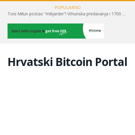
POPULARNO
Toni Milun postao “milijarder”! Vrhunska predavanja i 1700 posjetitelja obilježili su mjesec financijske pismenosti
Hrvatski Bitcoin Portal