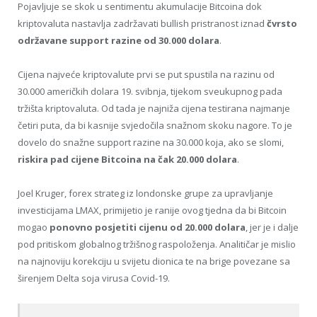
Pojavljuje se skok u sentimentu akumulacije Bitcoina dok
kriptovaluta nastavlja zadržavati bullish pristranost iznad
čvrsto
održavane support razine od 30.000 dolara
.
Cijena najveće kriptovalute prvi se put spustila na razinu od
30.000 američkih dolara 19. svibnja, tijekom sveukupnog pada
tržišta kriptovaluta. Od tada je najniža cijena testirana najmanje
četiri puta, da bi kasnije svjedočila snažnom skoku nagore. To je
dovelo do snažne support razine na 30.000 koja, ako se slomi,
riskira pad cijene Bitcoina na čak 20.000 dolara
.
Joel Kruger, forex strateg iz londonske grupe za upravljanje
investicijama LMAX, primijetio je ranije ovog tjedna da bi Bitcoin
mogao
ponovno posjetiti cijenu od 20.000 dolara
, jer je i dalje
pod pritiskom globalnog tržišnog raspoloženja. Analitičar je mislio
na najnoviju korekciju u svijetu dionica te na brige povezane sa
širenjem Delta soja virusa Covid-19.