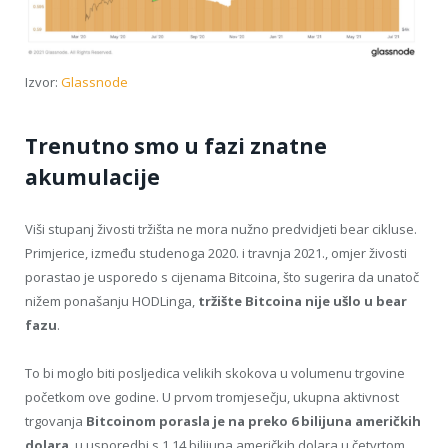
Izvor:
Glassnode
Trenutno smo u fazi znatne
akumulacije
Viši stupanj živosti tržišta ne mora nužno predvidjeti bear cikluse.
Primjerice, između studenoga 2020. i travnja 2021., omjer živosti
porastao je usporedo s cijenama Bitcoina, što sugerira da unatoč
nižem ponašanju HODLinga,
tržište Bitcoina nije ušlo u bear
fazu
.
To bi moglo biti posljedica velikih skokova u volumenu trgovine
početkom ove godine. U prvom tromjesečju, ukupna aktivnost
trgovanja
Bitcoinom porasla je na preko 6 bilijuna američkih
dolara
, u usporedbi s 1,14 bilijuna američkih dolara u četvrtom