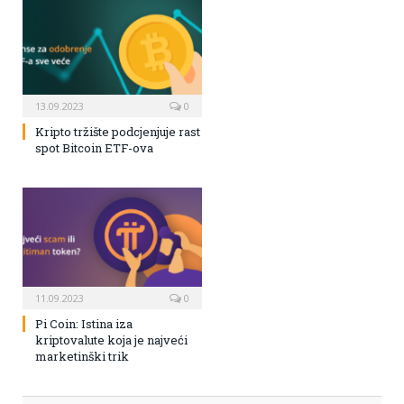
13.09.2023
0
Kripto tržište podcjenjuje rast
spot Bitcoin ETF-ova
11.09.2023
0
Pi Coin: Istina iza
kriptovalute koja je najveći
marketinški trik