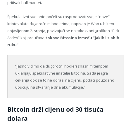
pritisak bull marketa.
Špekulativni sudionici počeli su rasprodavati svoje “nove”
kriptovalute dugoročnim hodlerima, napisao je Woo u biltenu
objavljenom 2. srpnja, pozivajući se na takozvani grafikon “Rick
Astley” koji proučava
tokove Bitcoina između “jakih i slabih
ruku”
.
“Jasno vidimo da dugoročni hodleri snažnim tempom
uklanjaju špekulativne imatelje Bitcoina. Sada je igra
čekanja dok se to ne odrazi na cijenu, podaci pouzdano
upućuju na stvaranje dna akumulacije.”
Bitcoin drži cijenu od 30 tisuća
dolara