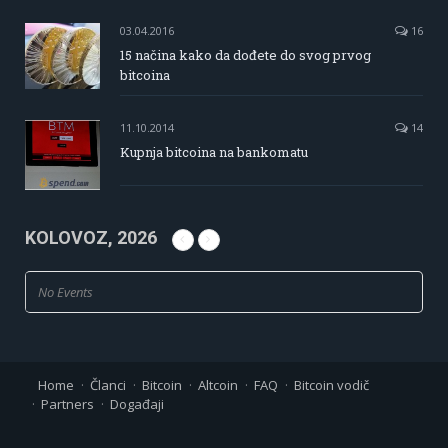
03.04.2016
16
15 načina kako da dođete do svog prvog
bitcoina
11.10.2014
14
Kupnja bitcoina na bankomatu
KOLOVOZ, 2026
No Events
Home
Članci
Bitcoin
Altcoin
FAQ
Bitcoin vodič
Partners
Događaji