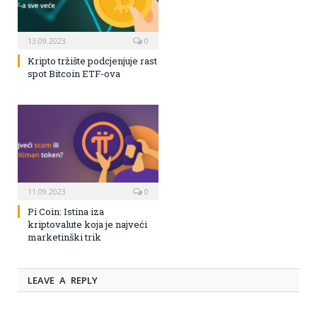
13.09.2023
0
Kripto tržište podcjenjuje rast
spot Bitcoin ETF-ova
11.09.2023
0
Pi Coin: Istina iza
kriptovalute koja je najveći
marketinški trik
LEAVE A REPLY