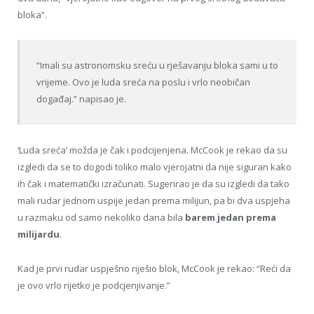
bloka”.
“Imali su astronomsku sreću u rješavanju bloka sami u to
vrijeme. Ovo je luda sreća na poslu i vrlo neobičan
događaj.” napisao je.
‘Luda sreća’ možda je čak i podcijenjena. McCook je rekao da su
izgledi da se to dogodi toliko malo vjerojatni da nije siguran kako
ih čak i matematički izračunati. Sugerirao je da su izgledi da tako
mali rudar jednom uspije jedan prema milijun, pa bi dva uspjeha
u razmaku od samo nekoliko dana bila
barem jedan prema
milijardu
.
Kad je prvi rudar uspješno riješio blok, McCook je rekao: “Reći da
je ovo vrlo rijetko je podcjenjivanje.”