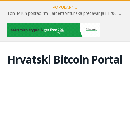
POPULARNO
Toni Milun postao “milijarder”! Vrhunska predavanja i 1700 posjetitelja obilježili su mjesec financijske pismenosti
Hrvatski Bitcoin Portal