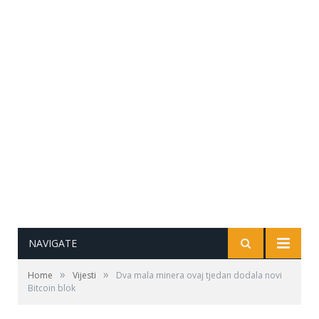
NAVIGATE
»
»
Home
Vijesti
Dva mala minera ovaj tjedan dodala novi
Bitcoin blok