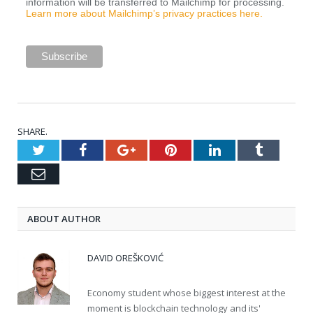
information will be transferred to Mailchimp for processing.
Learn more about Mailchimp’s privacy practices here.
SHARE.
Twitter
Facebook
Google+
Pinterest
LinkedIn
Tumblr
Email
ABOUT AUTHOR
DAVID OREŠKOVIĆ
Economy student whose biggest interest at the
moment is blockchain technology and its'