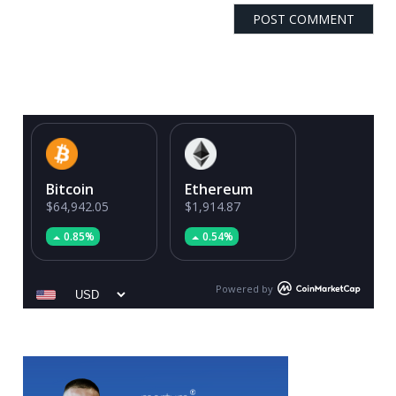
Bitcoin
Ethereum
$64,942.05
$1,914.87
0.85%
0.54%
Powered by