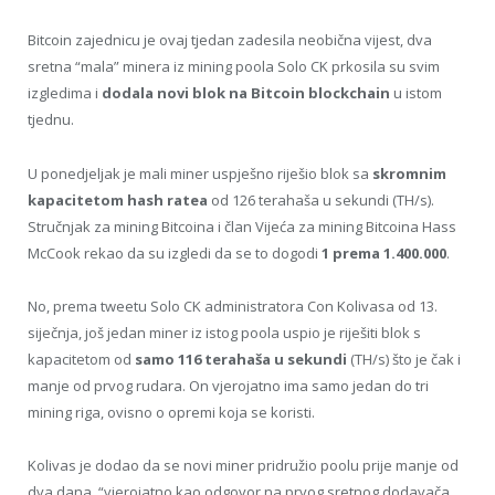
Bitcoin zajednicu je ovaj tjedan zadesila neobična vijest, dva
sretna “mala” minera iz mining poola Solo CK prkosila su svim
izgledima i
dodala novi blok na Bitcoin blockchain
u istom
tjednu.
U ponedjeljak je mali miner uspješno riješio blok sa
skromnim
kapacitetom hash ratea
od 126 terahaša u sekundi (TH/s).
Stručnjak za mining Bitcoina i član Vijeća za mining Bitcoina Hass
McCook rekao da su izgledi da se to dogodi
1 prema 1.400.000
.
No, prema tweetu Solo CK administratora Con Kolivasa od 13.
siječnja, još jedan miner iz istog poola uspio je riješiti blok s
kapacitetom od
samo 116 terahaša u sekundi
(TH/s) što je čak i
manje od prvog rudara. On vjerojatno ima samo jedan do tri
mining riga, ovisno o opremi koja se koristi.
Kolivas je dodao da se novi miner pridružio poolu prije manje od
dva dana, “vjerojatno kao odgovor na prvog sretnog dodavača