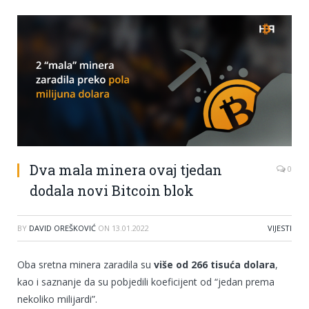
Dva mala minera ovaj tjedan
0
dodala novi Bitcoin blok
BY
DAVID OREŠKOVIĆ
ON
13.01.2022
VIJESTI
Oba sretna minera zaradila su
više od 266 tisuća dolara
,
kao i saznanje da su pobjedili koeficijent od “jedan prema
nekoliko milijardi”.