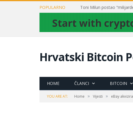
POPULARNO
Hrvatski Bitcoin P
HOME
ČLANCI
BITCOIN
»
»
YOU ARE AT:
Home
Vijesti
eBay akvizir