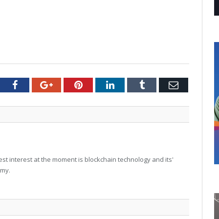
tter
Facebook
Google+
Pinterest
LinkedIn
Tumblr
Email
t interest at the moment is blockchain technology and its'
omy.