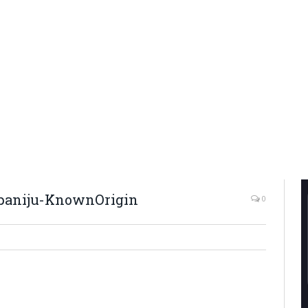
paniju-KnownOrigin
0