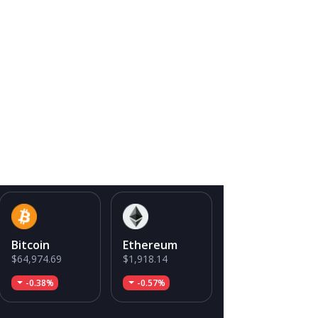
Bitcoin
Ethereum
$64,974.69
$1,918.14
-0.38%
-0.57%