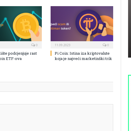
0
11.09.2023
0
žište podcjenjuje rast
Pi Coin: Istina iza kriptovalute
coin ETF-ova
koja je najveći marketinški trik