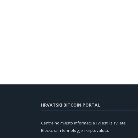
HRVATSKI BITCOIN PORTAL
Centralno mjesto informacija i vijesti iz svijeta
Blockchain tehnologije i kriptovaluta.