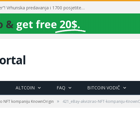
Toni Milun postao “milijarder”! Vrhunska predavanja i 1700 posjetitelja obilježili su mjesec financijske pismenosti
ortal
ALTCOIN
FAQ
BITCOIN VODIČ
»
ao NFT kompaniju KnownOrigin
421_eBay-akvizirao-NFT-kompaniju-KnownO