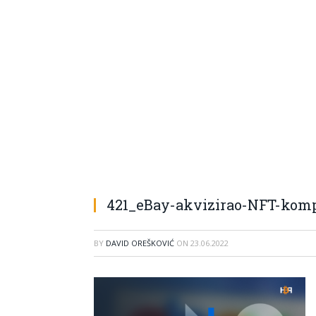
421_eBay-akvizirao-NFT-kom
BY
DAVID OREŠKOVIĆ
ON
23.06.2022