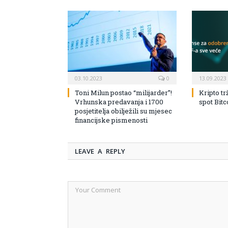
03.10.2023
0
13.09.2023
Toni Milun postao “milijarder”!
Kripto tr
Vrhunska predavanja i 1700
spot Bit
posjetitelja obilježili su mjesec
financijske pismenosti
LEAVE A REPLY