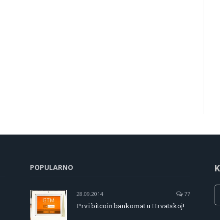
POPULARNO
K
28.09.2014
77
Prvi bitcoin bankomat u Hrvatskoj!