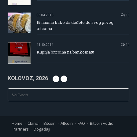
03.04.2016
16
15 načina kako da dođete do svog prvog
bitcoina
11.10.2014
14
Kupnja bitcoina na bankomatu
KOLOVOZ, 2026
No Events
Home
Članci
Bitcoin
Altcoin
FAQ
Bitcoin vodič
Partners
Događaji