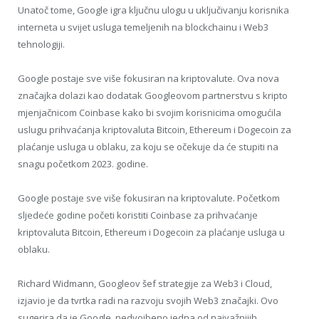
Unatoč tome, Google igra ključnu ulogu u uključivanju korisnika
interneta u svijet usluga temeljenih na blockchainu i Web3
tehnologiji.
Google postaje sve više fokusiran na kriptovalute. Ova nova
značajka dolazi kao dodatak Googleovom partnerstvu s kripto
mjenjačnicom Coinbase kako bi svojim korisnicima omogućila
uslugu prihvaćanja kriptovaluta Bitcoin, Ethereum i Dogecoin za
plaćanje usluga u oblaku, za koju se očekuje da će stupiti na
snagu početkom 2023. godine.
Google postaje sve više fokusiran na kriptovalute. Početkom
sljedeće godine početi koristiti Coinbase za prihvaćanje
kriptovaluta Bitcoin, Ethereum i Dogecoin za plaćanje usluga u
oblaku.
Richard Widmann, Googleov šef strategije za Web3 i Cloud,
izjavio je da tvrtka radi na razvoju svojih Web3 značajki. Ovo
sugerira da je Google, nedvojbeno jedna od najvažnijih