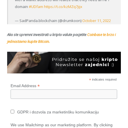
domain
#UDfam
https://t.co/kzMZq7jijx
— SadPanda.blockchain (@drumkoon)
October 11, 2022
Ako ste spremni investirati u kripto valute posjetite
Coinbase te brzo i
jednostavno kupite Bitcoin.
*
indicates required
*
Email Address
GDPR i dozvola za marketinšku komunikaciju
We use Mailchimp as our marketing platform. By clicking