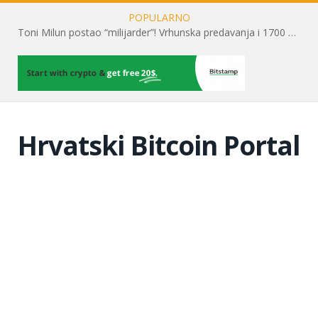
POPULARNO
Toni Milun postao “milijarder”! Vrhunska predavanja i 1700 posjetitelja obilježili su mjesec financijske pismenosti
Hrvatski Bitcoin Portal