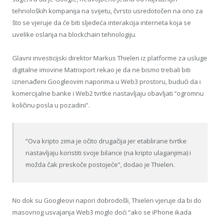
tehnoloških kompanija na svijetu, čvrsto usredotočen na ono za
što se vjeruje da će biti sljedeća interakcija interneta koja se
uvelike oslanja na blockchain tehnologiju.
Glavni investicijski direktor Markus Thielen iz platforme za usluge
digitalne imovine Matrixport rekao je da ne bismo trebali biti
iznenađeni Googleovim naporima u Web3 prostoru, budući da i
komercijalne banke i Web2 tvrtke nastavljaju obavljati “ogromnu
količinu posla u pozadini”.
“Ova kripto zima je očito drugačija jer etablirane tvrtke
nastavljaju koristiti svoje bilance (na kripto ulaganjima) i
možda čak preskoče postojeće”, dodao je Thielen.
No dok su Googleovi napori dobrodošli, Thielen vjeruje da bi do
masovnog usvajanja Web3 moglo doći “ako se iPhone ikada