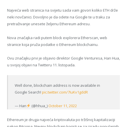
Najveća web stranica na svijetu sada vam govori koliko ETH drže
neki novčanici. Dovoljno je da odete na Google te u traku za
pretraživanje unesete željenu Ethereum adresu.
Nova značajka radi putem block explorera Etherscan, web
stranice koja pruža podatke o Ethereum blockchainu.
Ovu značajku prvi je objavio direktor Google Venturesa, Han Hua,
u svojoj objavi na Twitteru 11. listopada.
Well done, blockchain address is now available in
Google Search!
pic.twitter.com/7IuKv1gddR
— Han
(@hhua_)
October 11, 2022
Ethereum je druga najveća kriptovaluta po tržišnoj kapitalizaciji
nakon Bitcoina. Njegov blockchain koristi se za izradu popularnih