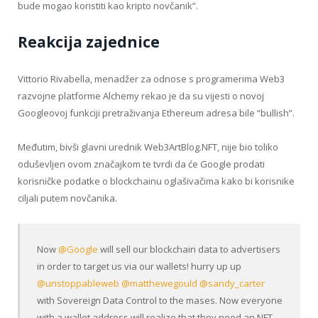
bude mogao koristiti kao kripto novčanik”.
Reakcija zajednice
Vittorio Rivabella, menadžer za odnose s programerima Web3
razvojne platforme Alchemy rekao je da su vijesti o novoj
Googleovoj funkciji pretraživanja Ethereum adresa bile “bullish”.
Međutim, bivši glavni urednik Web3ArtBlog.NFT, nije bio toliko
oduševljen ovom značajkom te tvrdi da će Google prodati
korisničke podatke o blockchainu oglašivačima kako bi korisnike
ciljali putem novčanika.
Now
@Google
will sell our blockchain data to advertisers
in order to target us via our wallets! hurry up up
@unstoppableweb
@matthewegould
@sandy_carter
with Sovereign Data Control to the mases. Now everyone
with a wallet address will realize that they need an NFT