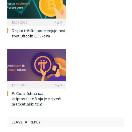
13.09.2023
0
Kripto tržište podcjenjuje rast
spot Bitcoin ETF-ova
11.09.2023
0
Pi Coin: Istina iza
kriptovalute koja je najveći
marketinški trik
LEAVE A REPLY