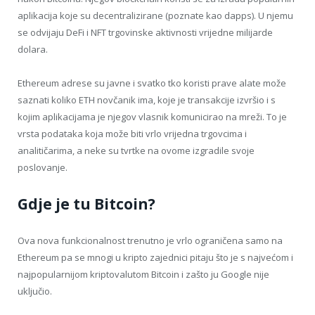
aplikacija koje su decentralizirane (poznate kao dapps). U njemu
se odvijaju DeFi i NFT trgovinske aktivnosti vrijedne milijarde
dolara.
Ethereum adrese su javne i svatko tko koristi prave alate može
saznati koliko ETH novčanik ima, koje je transakcije izvršio i s
kojim aplikacijama je njegov vlasnik komunicirao na mreži. To je
vrsta podataka koja može biti vrlo vrijedna trgovcima i
analitičarima, a neke su tvrtke na ovome izgradile svoje
poslovanje.
Gdje je tu Bitcoin?
Ova nova funkcionalnost trenutno je vrlo ograničena samo na
Ethereum pa se mnogi u kripto zajednici pitaju što je s najvećom i
najpopularnijom kriptovalutom Bitcoin i zašto ju Google nije
uključio.