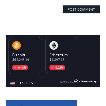
Bitcoin
Ethereum
$64,248.19
$1,897.18
-0.43%
-0.03%
Powered by