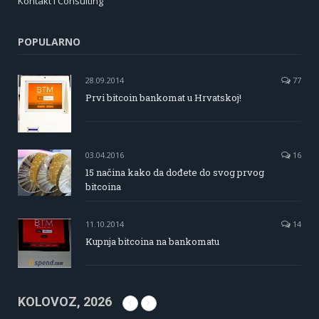
Kontakt i Consulting
POPULARNO
28.09.2014
77
Prvi bitcoin bankomat u Hrvatskoj!
03.04.2016
16
15 načina kako da dođete do svog prvog
bitcoina
11.10.2014
14
Kupnja bitcoina na bankomatu
KOLOVOZ, 2026