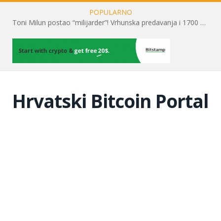
POPULARNO
Toni Milun postao “milijarder”! Vrhunska predavanja i 1700 posjetitelja obilježili su mjesec financijske pismenosti
Hrvatski Bitcoin Portal