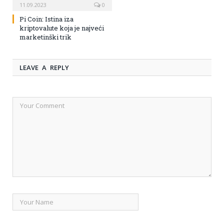
11.09.2023
0
Pi Coin: Istina iza
kriptovalute koja je najveći
marketinški trik
LEAVE A REPLY