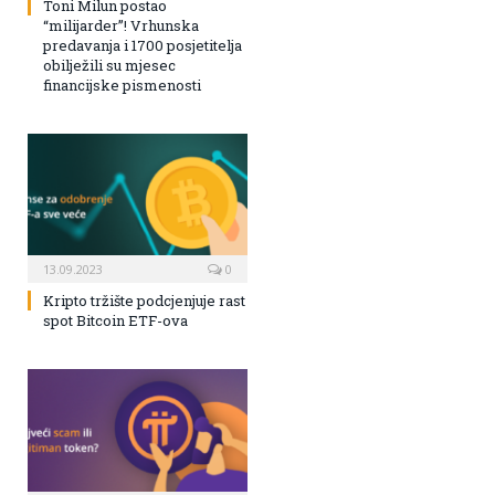
Toni Milun postao
“milijarder”! Vrhunska
predavanja i 1700 posjetitelja
obilježili su mjesec
financijske pismenosti
13.09.2023
0
Kripto tržište podcjenjuje rast
spot Bitcoin ETF-ova