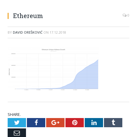
Ethereum
0
BY
DAVID OREŠKOVIĆ
ON
17.12.2018
SHARE.
Twitter
Facebook
Google+
Pinterest
LinkedIn
Tumblr
Email