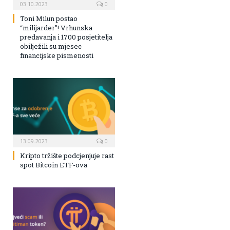
03.10.2023
0
Toni Milun postao
“milijarder”! Vrhunska
predavanja i 1700 posjetitelja
obilježili su mjesec
financijske pismenosti
13.09.2023
0
Kripto tržište podcjenjuje rast
spot Bitcoin ETF-ova