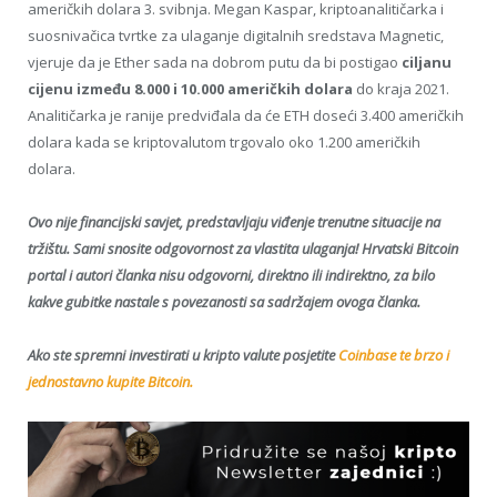
američkih dolara 3. svibnja. Megan Kaspar, kriptoanalitičarka i
suosnivačica tvrtke za ulaganje digitalnih sredstava Magnetic,
vjeruje da je Ether sada na dobrom putu da bi postigao
ciljanu
cijenu između 8.000 i 10.000 američkih dolara
do kraja 2021.
Analitičarka je ranije predviđala da će ETH doseći 3.400 američkih
dolara kada se kriptovalutom trgovalo oko 1.200 američkih
dolara.
Ovo nije financijski savjet, predstavljaju viđenje trenutne situacije na
tržištu. Sami snosite odgovornost za vlastita ulaganja! Hrvatski Bitcoin
portal i autori članka nisu odgovorni, direktno ili indirektno, za bilo
kakve gubitke nastale s povezanosti sa sadržajem ovoga članka.
Ako ste spremni investirati u kripto valute posjetite
Coinbase te brzo i
jednostavno kupite Bitcoin.