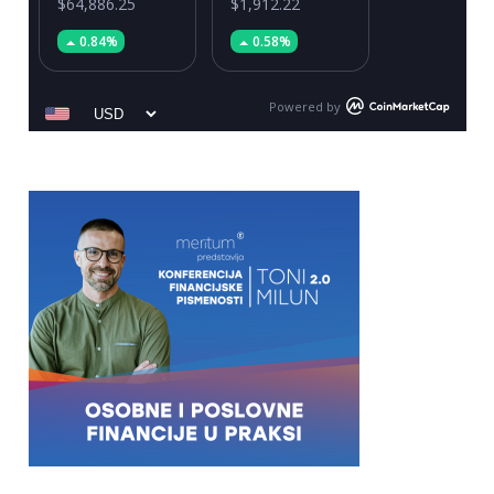
$64,886.25
$1,912.22
0.84%
0.58%
Powered by