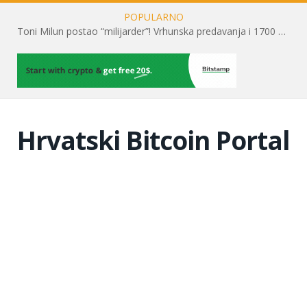
POPULARNO
Toni Milun postao “milijarder”! Vrhunska predavanja i 1700 posjetitelja obilježili su mjesec financijske pismenosti
Hrvatski Bitcoin Portal