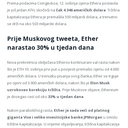
Prema podacima Coingeckoa, 12. svibnja cijena Ethera postavila
je još jedan ATH, skočivši na
čak 4.346 američkih dolara
. Tržišna
kapitalizacija Ethera je premašila 500 milijardi dolara, a trenutno
se drži na oko 503 milijarde dolara.
Prije Muskovog tweeta, Ether
narastao 30% u tjedan dana
Nova prekretnica obilježava Etherov kontinuirani val rasta nakon
što je ETH 10. svibnja prvi put u povijesti premašio cijenu od 4.000
američkih dolara. U trenutku pisanja ovog članka, Ether se trguje
po cijeni od 3.900 američkih dolara, nakon što je
Elon Musk
uzrokovao korekciju tržišta.
Prije Muskove objave, Ethereum
je dosegao rast od oko
33% u tjedan dana
.
Nakon paraboličnog rasta,
Ether je sada veći od platnog
giganta Vise i velike investicijske banke JPMorgan
u smislu
tržišne kapitalizacije. U vrijeme objavljivanja, tržišna kapitalizacija