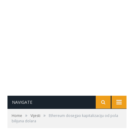
NAVIGATE
»
»
Home
Vijesti
Ethereum dosegao kapitalizaciju od pola
bilijuna dolara