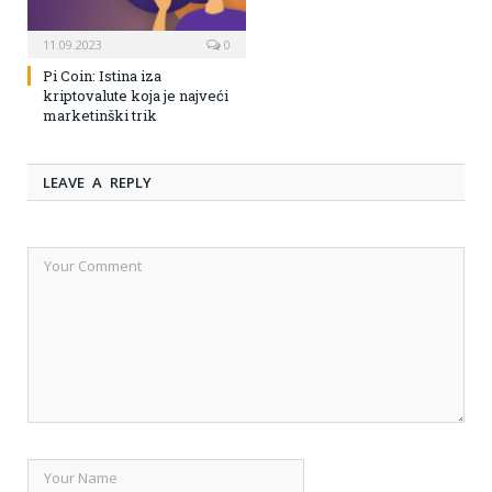
11.09.2023
0
Pi Coin: Istina iza
kriptovalute koja je najveći
marketinški trik
LEAVE A REPLY