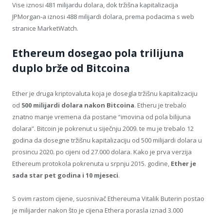
Vise iznosi 481 milijardu dolara, dok tržišna kapitalizacija
JPMorgan-a iznosi 488 milijardi dolara, prema podacima s web
stranice MarketWatch.
Ethereum dosegao pola trilijuna
duplo brže od Bitcoina
Ether je druga kriptovaluta koja je dosegla tržišnu kapitalizaciju
od
500 milijardi dolara nakon Bitcoina
. Etheru je trebalo
znatno manje vremena da postane “imovina od pola bilijuna
dolara”. Bitcoin je pokrenut u siječnju 2009. te mu je trebalo 12
godina da dosegne tržišnu kapitalizaciju od 500 milijardi dolara u
prosincu 2020. po cijeni od 27.000 dolara. Kako je prva verzija
Ethereum protokola pokrenuta u srpnju 2015. godine,
Ether je
sada star pet godina i 10 mjeseci
.
S ovim rastom cijene, suosnivač Ethereuma Vitalik Buterin postao
je milijarder nakon što je cijena Ethera porasla iznad 3.000