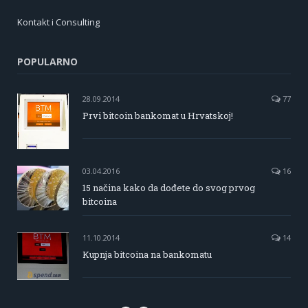
Kontakt i Consulting
POPULARNO
28.09.2014
77
Prvi bitcoin bankomat u Hrvatskoj!
03.04.2016
16
15 načina kako da dođete do svog prvog
bitcoina
11.10.2014
14
Kupnja bitcoina na bankomatu