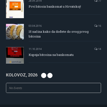
28.09.2014
77
Prvi bitcoin bankomat u Hrvatskoj!
03.04.2016
16
15 načina kako da dođete do svog prvog
bitcoina
11.10.2014
14
Kupnja bitcoina na bankomatu
KOLOVOZ, 2026
No Events