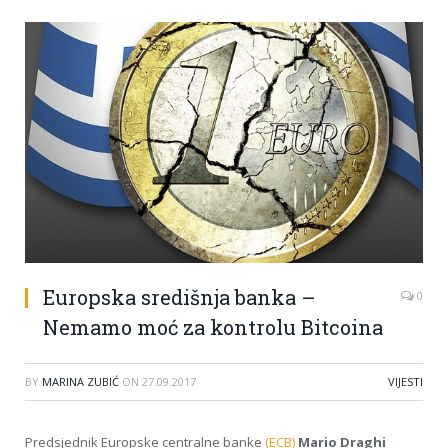
Europska središnja banka –
0
Nemamo moć za kontrolu Bitcoina
BY
MARINA ZUBIĆ
ON
27.09.2017
VIJESTI
Predsjednik Europske centralne banke
(ECB)
Mario Draghi