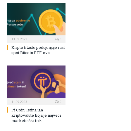
13.09.2023
0
Kripto tržište podcjenjuje rast
spot Bitcoin ETF-ova
11.09.2023
0
Pi Coin: Istina iza
kriptovalute koja je najveći
marketinški trik