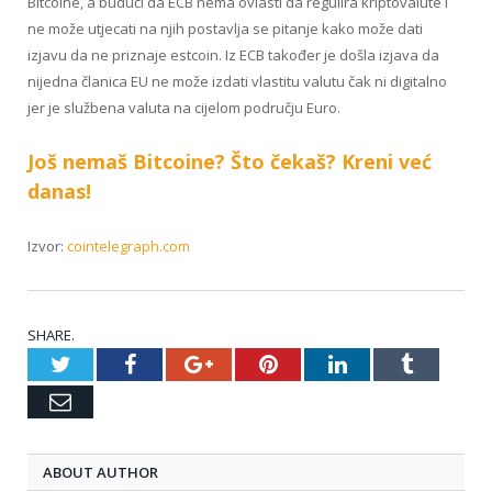
Bitcoine, a budući da ECB nema ovlasti da regulira kriptovalute i
ne može utjecati na njih postavlja se pitanje kako može dati
izjavu da ne priznaje estcoin. Iz ECB također je došla izjava da
nijedna članica EU ne može izdati vlastitu valutu čak ni digitalno
jer je službena valuta na cijelom području Euro.
Još nemaš Bitcoine? Što čekaš? Kreni već
danas!
Izvor:
cointelegraph.com
SHARE.
Twitter
Facebook
Google+
Pinterest
LinkedIn
Tumblr
Email
ABOUT AUTHOR