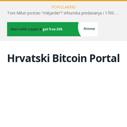
POPULARNO
Toni Milun postao “milijarder”! Vrhunska predavanja i 1700 posjetitelja obilježili su mjesec financijske pismenosti
Hrvatski Bitcoin Portal