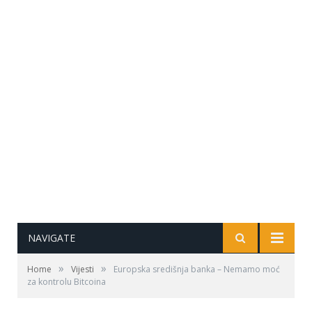
NAVIGATE
»
»
Home
Vijesti
Europska središnja banka – Nemamo moć
za kontrolu Bitcoina