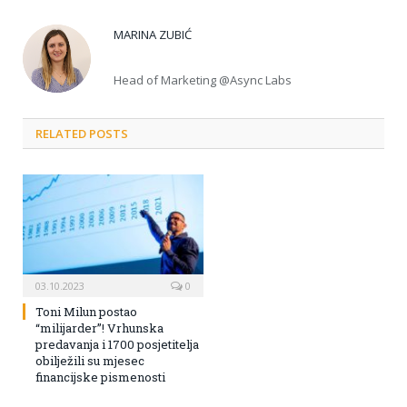
MARINA ZUBIĆ
Head of Marketing @Async Labs
RELATED POSTS
03.10.2023
0
Toni Milun postao
“milijarder”! Vrhunska
predavanja i 1700 posjetitelja
obilježili su mjesec
financijske pismenosti