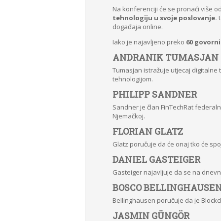
Na konferenciji će se pronaći više o
tehnologiju u svoje poslovanje.
U
događaja online.
Iako je najavljeno preko
60 govorni
ANDRANIK TUMASJAN
Tumasjan istražuje utjecaj digitalne
tehnologijom.
PHILIPP SANDNER
Sandner je član FinTechRat federaln
Njemačkoj.
FLORIAN GLATZ
Glatz poručuje da će onaj tko će spoj
DANIEL GASTEIGER
Gasteiger najavljuje da se na dnevnoj
BOSCO BELLINGHAUSE
Bellinghausen poručuje da je Blockcha
JASMIN GÜNGÖR