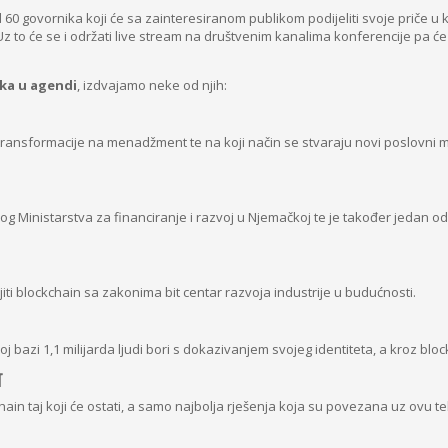
d 60 govornika koji će sa zainteresiranom publikom podijeliti svoje priče u 
z to će se i održati live stream na društvenim kanalima konferencije pa će s
ka u agendi
, izdvajamo neke od njih:
 transformacije na menadžment te na koji način se stvaraju novi poslovni m
og Ministarstva za financiranje i razvoj u Njemačkoj te je također jedan o
iti blockchain sa zakonima bit centar razvoja industrije u budućnosti.
 bazi 1,1 milijarda ljudi bori s dokazivanjem svojeg identiteta, a kroz blo
N
in taj koji će ostati, a samo najbolja rješenja koja su povezana uz ovu teh