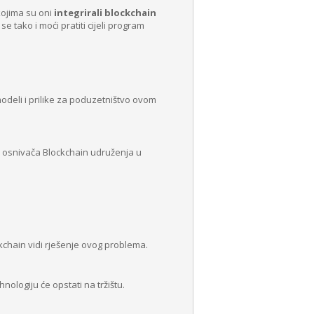
kojima su oni
integrirali blockchain
e tako i moći pratiti cijeli program
odeli i prilike za poduzetništvo ovom
d osnivača Blockchain udruženja u
ckchain vidi rješenje ovog problema.
nologiju će opstati na tržištu.