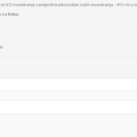
e ICO investiranje zamijeniti tradicionalan način investiranja – IPO i to u v
ju na
linku
.
00