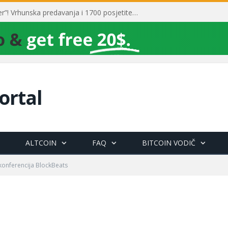
Toni Milun postao “milijarder”! Vrhunska predavanja i 1700 posjetitelja obilježili su mjesec financijske pismenosti
ortal
ALTCOIN
FAQ
BITCOIN VODIČ
onferencija BlockBeats