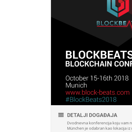
DETALJI DOGAĐAJA
Dvodnevna konferencija koju vam n
München je odabran kao lokacija iz r