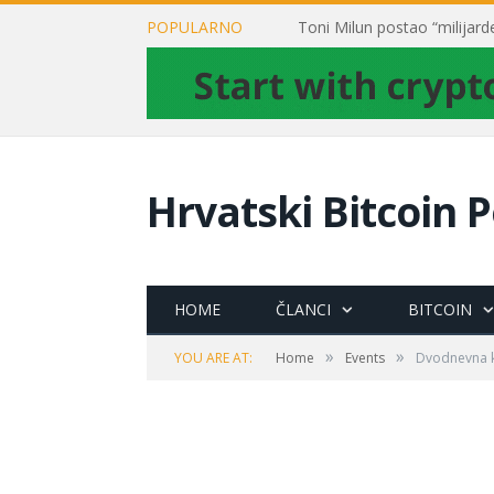
POPULARNO
Hrvatski Bitcoin P
HOME
ČLANCI
BITCOIN
»
»
YOU ARE AT:
Home
Events
Dvodnevna k