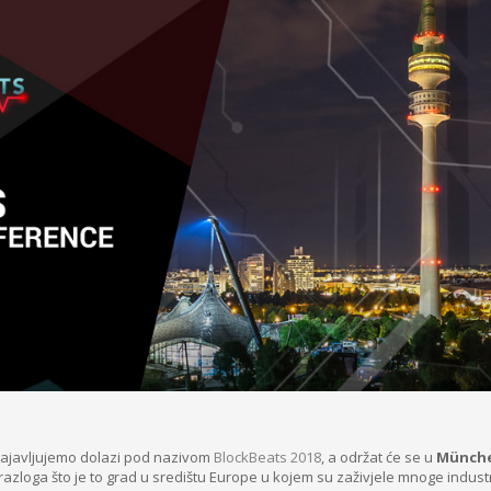
ajavljujemo dolazi pod nazivom
BlockBeats 2018
, a održat će se u
München
azloga što je to grad u središtu Europe u kojem su zaživjele mnoge industr