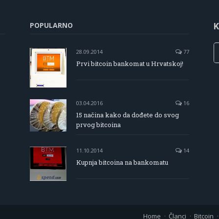
POPULARNO
K
28.09.2014
77
Prvi bitcoin bankomat u Hrvatskoj!
03.04.2016
16
15 načina kako da dođete do svog
prvog bitcoina
11.10.2014
14
Kupnja bitcoina na bankomatu
Home
Članci
Bitcoin