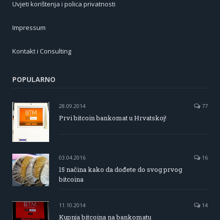
Uvjeti korištenja i polica privatnosti
Impressum
Kontakt i Consulting
POPULARNO
28.09.2014
77
Prvi bitcoin bankomat u Hrvatskoj!
03.04.2016
16
15 načina kako da dođete do svog prvog
bitcoina
11.10.2014
14
Kupnja bitcoina na bankomatu