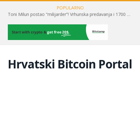
POPULARNO
Toni Milun postao “milijarder”! Vrhunska predavanja i 1700 posjetitelja obilježili su mjesec financijske pismenosti
Hrvatski Bitcoin Portal