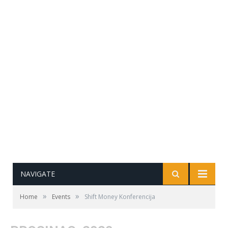
NAVIGATE
»
»
Home
Events
Shift Money Konferencija