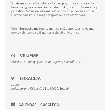
Smatramo da će Shift Money, kao uvijek, oduševiti sudionike
temama i govornicima. Ako imate priliku, preporučujemo da ju
posjetite. Za “inside informacije” iz industrije ulovite ekipu iz
Electrocoina koja je uvijek raspoložena za networking.
Više informacija možete saznati na službenoj stranici eventa,
money.shiftcong.co
ili na mailu
shift@shiftconf.co
.
VRIJEME
Prosinac 7 (Ponedjeljak) 10:00 - Siječanj 8 (Petak) 17:10
LOKACIJA
Lauba
prilaz baruna Filipovića 23a, 10000, Zagreb
CALENDAR
GOOGLECAL