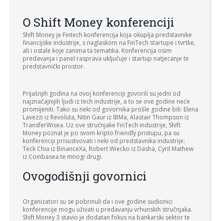
O Shift Money konferenciji
Shift Money je Fintech konferencija koja okuplja predstavnike
financijske industrije, s naglaskom na FinTech startupe i tvrtke,
ali i ostale koje zanima ta tematika. Konferencija osim
predavanja i panel rasprava uključuje i startup natjecanje te
predstavnički prostor.
Prijašnjih godina na ovoj konferenciji govorili su jedni od
najznačajnijih ljudi iz tech industrije, a to se ove godine neće
promijeniti. Tako su neki od govornika prošle godine bili: Elena
Lavezzi iz Revoluta, Nitin Gaur iz IBMa, Alastair Thompson iz
TransferWisea. Uz ove stručnjake FinTech industrije, Shift
Money poznat je po svom kripto friendly pristupu, pa su
konferenciji prisustvovati i neki od predstavnika industrije:
Teck Chia iz BinanceXa, Robert Wiecko iz Dasha, Cyril Mathew
iz Coinbasea te mnogi drugi.
Ovogodišnji govornici
Organizatori su se pobrinuli da i ove godine sudionici
konferencije mogu uživati u predavanju vrhunskih stručnjaka.
Shift Money 3 stavio je dodatan fokus na bankarski sektor te