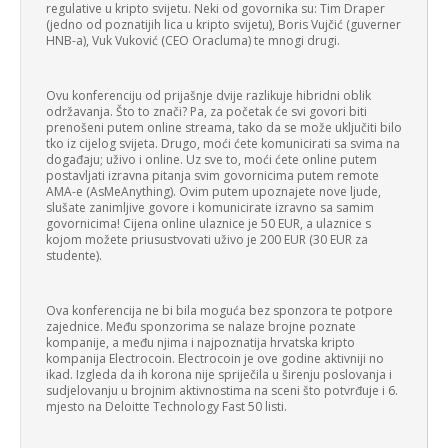
regulative u kripto svijetu. Neki od govornika su: Tim Draper
(jedno od poznatijih lica u kripto svijetu), Boris Vujčić (guverner
HNB-a), Vuk Vuković (CEO Oracluma) te mnogi drugi.
Ovu konferenciju od prijašnje dvije razlikuje hibridni oblik
održavanja. Što to znači? Pa, za početak će svi govori biti
prenošeni putem online streama, tako da se može uključiti bilo
tko iz cijelog svijeta. Drugo, moći ćete komunicirati sa svima na
događaju; uživo i online. Uz sve to, moći ćete online putem
postavljati izravna pitanja svim govornicima putem remote
AMA-e (AsMeAnything). Ovim putem upoznajete nove ljude,
slušate zanimljive govore i komunicirate izravno sa samim
govornicima! Cijena online ulaznice je 50 EUR, a ulaznice s
kojom možete priusustvovati uživo je 200 EUR (30 EUR za
studente).
Ova konferencija ne bi bila moguća bez sponzora te potpore
zajednice. Među sponzorima se nalaze brojne poznate
kompanije, a među njima i najpoznatija hrvatska kripto
kompanija Electrocoin. Electrocoin je ove godine aktivniji no
ikad. Izgleda da ih korona nije spriječila u širenju poslovanja i
sudjelovanju u brojnim aktivnostima na sceni što potvrđuje i 6.
mjesto na Deloitte Technology Fast 50 listi.