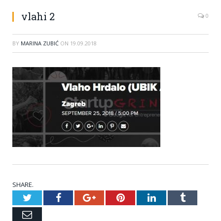
vlahi 2
0
BY
MARINA ZUBIĆ
ON
19.09.2018
SHARE.
Twitter
Facebook
Google+
Pinterest
LinkedIn
Tumblr
Email