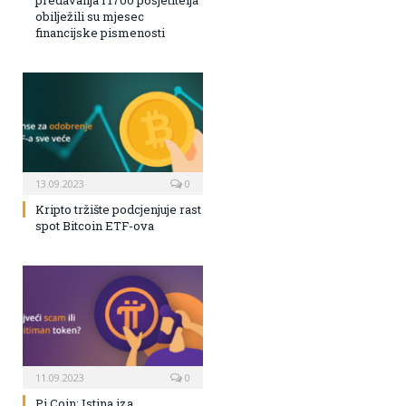
predavanja i 1700 posjetitelja
obilježili su mjesec
financijske pismenosti
13.09.2023
0
Kripto tržište podcjenjuje rast
spot Bitcoin ETF-ova
11.09.2023
0
Pi Coin: Istina iza