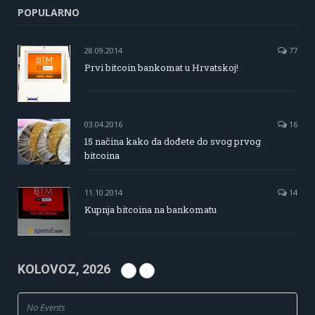
POPULARNO
28.09.2014
77
Prvi bitcoin bankomat u Hrvatskoj!
03.04.2016
16
15 načina kako da dođete do svog prvog
bitcoina
11.10.2014
14
Kupnja bitcoina na bankomatu
KOLOVOZ, 2026
No Events