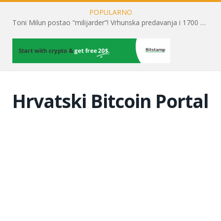
POPULARNO
Toni Milun postao “milijarder”! Vrhunska predavanja i 1700 posjetitelja obilježili su mjesec financijske pismenosti
Hrvatski Bitcoin Portal