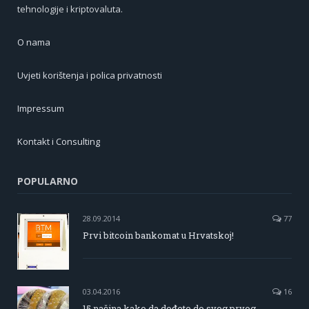
tehnologije i kriptovaluta.
O nama
Uvjeti korištenja i polica privatnosti
Impressum
Kontakt i Consulting
POPULARNO
28.09.2014
77
Prvi bitcoin bankomat u Hrvatskoj!
03.04.2016
16
15 načina kako da dođete do svog prvog