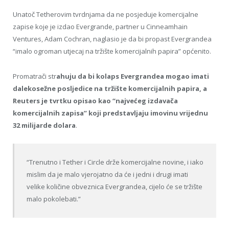
Unatoč Tetherovim tvrdnjama da ne posjeduje komercijalne
zapise koje je izdao Evergrande, partner u Cinneamhain
Ventures, Adam Cochran, naglasio je da bi propast Evergrandea
“imalo ogroman utjecaj na tržište komercijalnih papira” općenito.
Promatrači str
ahuju da bi kolaps Evergrandea mogao imati
dalekosežne posljedice na tržište komercijalnih papira, a
Reuters je tvrtku opisao kao “najvećeg izdavača
komercijalnih zapisa” koji predstavljaju imovinu vrijednu
32 milijarde dolara
.
“Trenutno i Tether i Circle drže komercijalne novine, i iako
mislim da je malo vjerojatno da će i jedni i drugi imati
velike količine obveznica Evergrandea, cijelo će se tržište
malo pokolebati.”