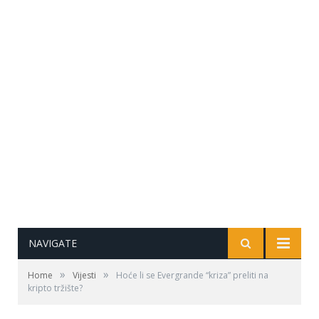
NAVIGATE
»
»
Home
Vijesti
Hoće li se Evergrande “kriza” preliti na
kripto tržište?