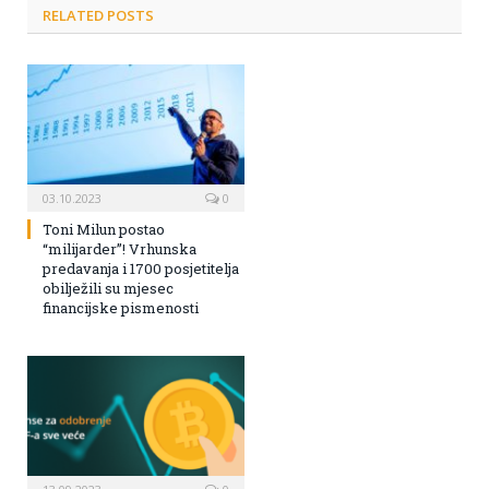
RELATED POSTS
03.10.2023
0
Toni Milun postao
“milijarder”! Vrhunska
predavanja i 1700 posjetitelja
obilježili su mjesec
financijske pismenosti