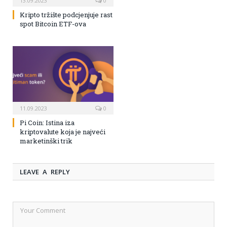
13.09.2023
0
Kripto tržište podcjenjuje rast
spot Bitcoin ETF-ova
11.09.2023
0
Pi Coin: Istina iza
kriptovalute koja je najveći
marketinški trik
LEAVE A REPLY