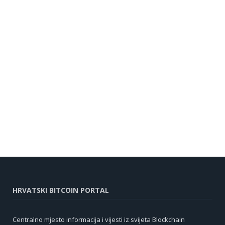
HRVATSKI BITCOIN PORTAL
Centralno mjesto informacija i vijesti iz svijeta Blockchain