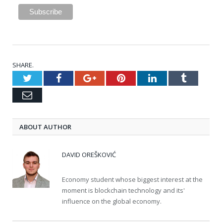
SHARE.
Twitter
Facebook
Google+
Pinterest
LinkedIn
Tumblr
Email
ABOUT AUTHOR
DAVID OREŠKOVIĆ
Economy student whose biggest interest at the
moment is blockchain technology and its'
influence on the global economy.