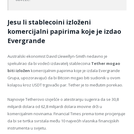
Jesu li stablecoini izloženi
komercijalni papirima koje je izdao
Evergrande
Australski ekonomist David Llewellyn-Smith nedavno je
spekulirao da bi vodeći izdavatelj stablecoina
Tether mogao
biti izložen
komercijalnim papirima koje je izdala Evergrande
Grupa, upozoravajući da bi Bitcoin mogao biti sudionik u ovom
kolapsu kroz USDT trgovački par. Tether je to međutim porekao.
Najnovije Tetherovo izvješće o atestiranju sugerira da se 30,8
milijardi dolara od 62,8 milijardi dolara imovine drži u
komercijalnim novinama. Financial Times prema tome procjenjuje
da bi se tvrtka svrstala među 10 najvećih vlasnika financijskih
instrumenta u svijetu.