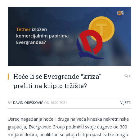
Hoće li se Evergrande “kriza”
0
preliti na kripto tržište?
BY
DAVID OREŠKOVIĆ
ON
16.09.2021
VIJESTI
Usred nagađanja hoće li druga najveća kineska nekretninska
grupacija, Evergrande Group podmiriti svoje dugove od 300
milijardi dolara, analitičari se pitaju bi li propast tvrtke mogla