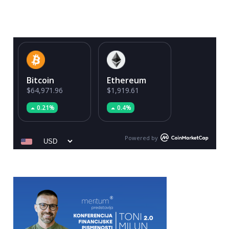
Bitcoin
Ethereum
$64,971.96
$1,919.61
0.21%
0.4%
Powered by