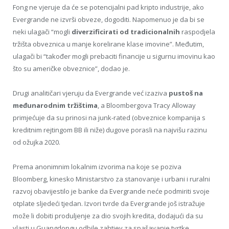
Fong ne vjeruje da će se potencijalni pad kripto industrije, ako
Evergrande ne izvrši obveze, dogoditi. Napomenuo je da bi se
neki ulagači “mogli
diverzificirati od tradicionalnih
raspodjela
tržišta obveznica u manje korelirane klase imovine”. Međutim,
ulagači bi “također mogli prebaciti financije u sigurnu imovinu kao
što su američke obveznice”, dodao je.
Drugi analitičari vjeruju da Evergrande već izaziva
pustoš na
međunarodnim tržištima
, a Bloombergova Tracy Alloway
primjećuje da su prinosi na junk-rated (obveznice kompanija s
kreditnim rejtingom BB ili niže) dugove porasli na najvišu razinu
od ožujka 2020.
Prema anonimnim lokalnim izvorima na koje se poziva
Bloomberg, kinesko Ministarstvo za stanovanje i urbani i ruralni
razvoj obavijestilo je banke da Evergrande neće podmiriti svoje
otplate sljedeći tjedan. Izvori tvrde da Evergrande još istražuje
može li dobiti produljenje za dio svojih kredita, dodajući da su
vlasti u Guangdongu odbile zahtjev za spašavanje tvrtke.