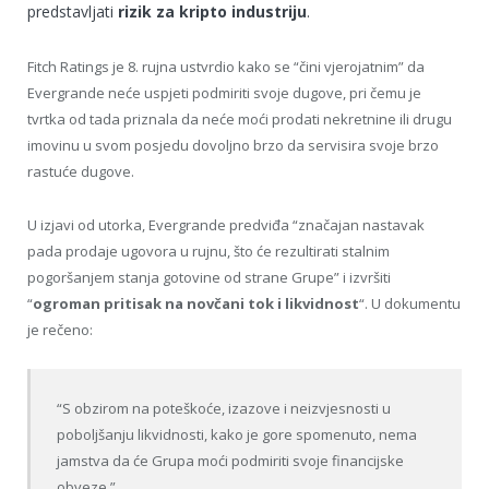
predstavljati
rizik za kripto industriju
.
Fitch Ratings je 8. rujna ustvrdio kako se “čini vjerojatnim” da
Evergrande neće uspjeti podmiriti svoje dugove, pri čemu je
tvrtka od tada priznala da neće moći prodati nekretnine ili drugu
imovinu u svom posjedu dovoljno brzo da servisira svoje brzo
rastuće dugove.
U izjavi od utorka, Evergrande predviđa “značajan nastavak
pada prodaje ugovora u rujnu, što će rezultirati stalnim
pogoršanjem stanja gotovine od strane Grupe” i izvršiti
“
ogroman pritisak na novčani tok i likvidnost
“. U dokumentu
je rečeno:
“S obzirom na poteškoće, izazove i neizvjesnosti u
poboljšanju likvidnosti, kako je gore spomenuto, nema
jamstva da će Grupa moći podmiriti svoje financijske
obveze.”