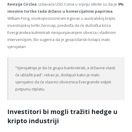
Revizije Circlea
, izdavača USD Coina u srpnju otkrile su da je
9%
imovine tvrtke tada držano u komercijalnim papirima
.
William Fong, visokopozicionirani trgovac u australskoj kripto
investicijskoj tvrtki Zerocap, predviđa da će dužnička kriza
Evergrandea kulminirati neispunjavanjem obveza i vladinom
intervencijom, što sugerira da je gospodarski kolaps malo
vjerojatan.
“Vjerojatnije je da će grupa bankrotirati, a državne vlasti
će ublažiti pad”, rekao je, dodajući kako je malo
vjerojatno da će vlasnici obveznica Evergrande vidjeti
potpunu otplatu.
Investitori bi mogli tražiti hedge u
kripto industriji