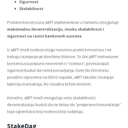
Sigurnost
Skalabilnost
Protokol konsenzusa aBFT implementiran u Fantomu omogućuje
maksimalnu decentralizaciju, visoku skalabilnost i
sigurnost na razini bankovnih sustava
.
U aBFT mreži nodeovi mogu neovisno postići konsenzus i ne
trebaju razmjenjivati ​​dovršene blokove. To čini aBFT mehanizme
konsenzusa potpuno neovisnim o “vodstvu”, povećavajući
sigurnost budući da nema ponavljanja. Osim što čini mrežu
posebno otpornima na DDoS napade, aBFT također smanjuje
latenciju transakcija, što rezultira bržom mrežom.
Konačno, aBFT mreži omogućuju veću skalabilnost i
decentralizaciju budući da ne dolazi do “pretjerane komunikacije”
koja ograničava broj nodeova koji sudjeluju.
StakeDag