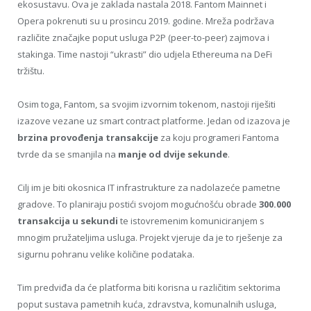
ekosustavu. Ova je zaklada nastala 2018. Fantom Mainnet i
Opera pokrenuti su u prosincu 2019. godine. Mreža podržava
različite značajke poput usluga P2P (peer-to-peer) zajmova i
stakinga. Time nastoji “ukrasti” dio udjela Ethereuma na DeFi
tržištu.
Osim toga, Fantom, sa svojim izvornim tokenom, nastoji riješiti
izazove vezane uz smart contract platforme. Jedan od izazova je
brzina provođenja transakcije
za koju programeri Fantoma
tvrde da se smanjila na
manje od dvije sekunde
.
Cilj im je biti okosnica IT infrastrukture za nadolazeće pametne
gradove. To planiraju postići svojom mogućnošću obrade
300.000
transakcija u sekundi
te istovremenim komuniciranjem s
mnogim pružateljima usluga. Projekt vjeruje da je to rješenje za
sigurnu pohranu velike količine podataka.
Tim predviđa da će platforma biti korisna u različitim sektorima
poput sustava pametnih kuća, zdravstva, komunalnih usluga,