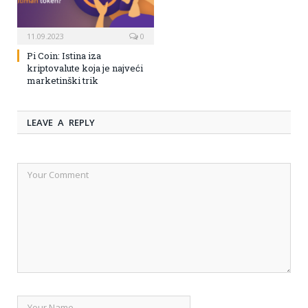
11.09.2023
0
Pi Coin: Istina iza
kriptovalute koja je najveći
marketinški trik
LEAVE A REPLY