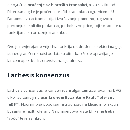
omogućuje
praćenje svih prošlih transakcija
, za razliku od
Ethereuma gdje je praćenje prošlih transakcija ograničeno. U
Fantomu svaka transakcija i izvršavanje pametnog ugovora
pohranjuju mali dio podataka, podatkovne priče, koji se koriste u
funkcijama za praćenje transakcija.
Ovo je nevjerojatno vrijedna funkcija u određenim sektorima gdje
su neograničeni zapisi podataka bitni, kao što je upravljanje
lancem opskrbe ili zdravstvena djelatnost.
Lachesis konsenzus
Lachesis consensus je konsenzusni algoritam zasnovan na DAG-
u koji se temelji na
asinkronom Byzantine Fault Tolerant
(aBFT)
. Nudi mnoga poboljšanja u odnosu na klasični i praktični
Byzantine Fault Tolerant. Na primjer, ova vrsta BFT-a ne treba
“vođu” te je asinkron.