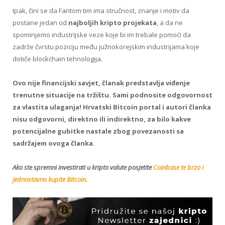
Ipak, čini se da Fantom tim ima stručnost, znanje i motiv da
postane jedan od
najboljih kripto projekata
, a da ne
spominjemo industrijske veze koje bi im trebale pomoći da
zadrže čvrstu poziciju među južnokorejskim industrijama koje
dotiče blockchain tehnologija.
Ovo nije financijski savjet, članak predstavlja viđenje
trenutne situacije na tržištu. Sami podnosite odgovornost
za vlastita ulaganja! Hrvatski Bitcoin portal i autori članka
nisu odgovorni, direktno ili indirektno, za bilo kakve
potencijalne gubitke nastale zbog povezanosti sa
sadržajem ovoga članka.
Ako ste spremni investirati u kripto valute posjetite
Coinbase te brzo i
jednostavno kupite Bitcoin.