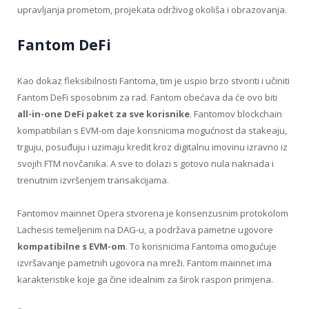
upravljanja prometom, projekata održivog okoliša i obrazovanja.
Fantom DeFi
Kao dokaz fleksibilnosti Fantoma, tim je uspio brzo stvoriti i učiniti
Fantom DeFi sposobnim za rad. Fantom obećava da će ovo biti
all-in-one DeFi paket za sve korisnike
. Fantomov blockchain
kompatibilan s EVM-om daje korisnicima mogućnost da stakeaju,
trguju, posuđuju i uzimaju kredit kroz digitalnu imovinu izravno iz
svojih FTM novčanika. A sve to dolazi s gotovo nula naknada i
trenutnim izvršenjem transakcijama.
Fantomov mainnet Opera stvorena je konsenzusnim protokolom
Lachesis temeljenim na DAG-u, a podržava pametne ugovore
kompatibilne s EVM-om
. To korisnicima Fantoma omogućuje
izvršavanje pametnih ugovora na mreži. Fantom mainnet ima
karakteristike koje ga čine idealnim za širok raspon primjena.