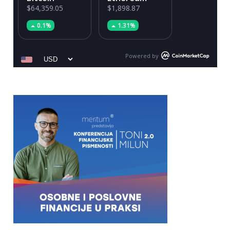
$64,359.05
$1,898.87
0.1%
1.31%
Powered by