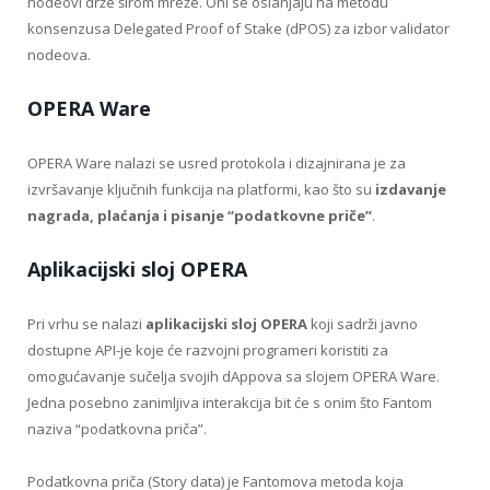
nodeovi drže širom mreže. Oni se oslanjaju na metodu
konsenzusa Delegated Proof of Stake (dPOS) za izbor validator
nodeova.
OPERA Ware
OPERA Ware nalazi se usred protokola i dizajnirana je za
izvršavanje ključnih funkcija na platformi, kao što su
izdavanje
nagrada, plaćanja i pisanje “podatkovne priče”
.
Aplikacijski sloj OPERA
Pri vrhu se nalazi
aplikacijski sloj OPERA
koji sadrži javno
dostupne API-je koje će razvojni programeri koristiti za
omogućavanje sučelja svojih dAppova sa slojem OPERA Ware.
Jedna posebno zanimljiva interakcija bit će s onim što Fantom
naziva “podatkovna priča”.
Podatkovna priča (Story data) je Fantomova metoda koja