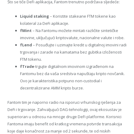
Što se tiče DeFi aplikacija, Fantom trenutno podržava sljedeće:
Liquid staking
– Koristite stakeane FTM tokene kao
kolateral za DeFi aplikacije.
fMint
– Na Fantomu možete mintati različite sintetičke
imovine, uključujući kriptovalute, nacionalne valute i robe.
fLend
– Posuđujte i uzimajte kredit u digitalnoj imovini radi
trgovanja i zarade na kamatama bez gubitka izloženosti
FTM tokenu.
fTrade
-trgujte digitalnom imovinom izgrađenom na
Fantomu bez da vaša sredstva napuštaju kripto novčanik.
Ovo je karakteristika potpuno non-custodial i
decentralizirane AMM kripto burze.
Fantom tim je naporno radio na isporuci vrhunskog rješenja za
DeFi i trgovanje. Zahvaljujući DAG-tehnologiji, ovaj ekosustav je
superioran u odnosu na mnoge druge DeFi platforme. Korisnici
Fantoma imaju benefit od kratkog vremena potvrde transakcija
koje daje konačnost za manje od 2 sekunde, te od niskih