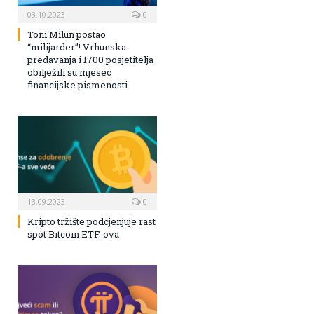
03.10.2023
0
Toni Milun postao
“milijarder”! Vrhunska
predavanja i 1700 posjetitelja
obilježili su mjesec
financijske pismenosti
13.09.2023
0
Kripto tržište podcjenjuje rast
spot Bitcoin ETF-ova