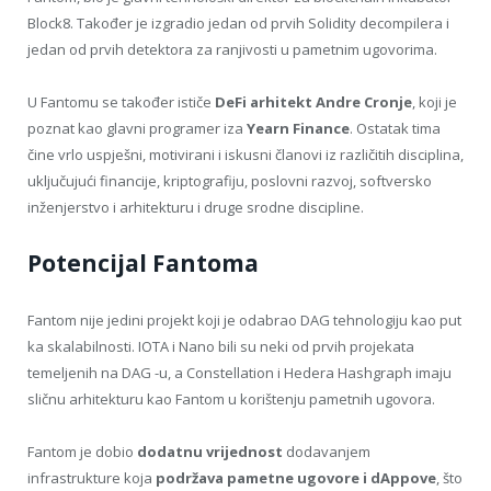
Block8. Također je izgradio jedan od prvih Solidity decompilera i
jedan od prvih detektora za ranjivosti u pametnim ugovorima.
U Fantomu se također ističe
DeFi arhitekt Andre Cronje
, koji je
poznat kao glavni programer iza
Yearn Finance
. Ostatak tima
čine vrlo uspješni, motivirani i iskusni članovi iz različitih disciplina,
uključujući financije, kriptografiju, poslovni razvoj, softversko
inženjerstvo i arhitekturu i druge srodne discipline.
Potencijal Fantoma
Fantom nije jedini projekt koji je odabrao DAG tehnologiju kao put
ka skalabilnosti. IOTA i Nano bili su neki od prvih projekata
temeljenih na DAG -u, a Constellation i Hedera Hashgraph imaju
sličnu arhitekturu kao Fantom u korištenju pametnih ugovora.
Fantom je dobio
dodatnu vrijednost
dodavanjem
infrastrukture koja
podržava pametne ugovore i dAppove
, što