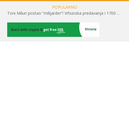
POPULARNO
Toni Milun postao “milijarder”! Vrhunska predavanja i 1700 posjetitelja obilježili su mjesec financijske pismenosti