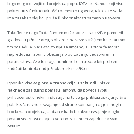
bi ga moglo odvojiti od projekata poput IOTA -e i Nanoa, koji nisu
pokrenuti s funkcionalnošću pametnih ugovora, iako IOTA sada
ima zaseban sloj koji pruža funkcionalnosti pametnih ugovora.
Također se nagađa da Fantom može kontrolirati tržište pametnih
gradova u Južnoj Koreji, s obzirom na veze s tržištem koje Fantom
tim posjeduje. Naravno, to nije zajamčeno, a Fantom će morati
napredovati i ispuniti obećanja o održavanju već stvorenih
partnerstava. Ako to mogu učiniti, ne bi im trebao biti problem
zadržati kontrolu nad južnokorejskim tržištem.
Isporuka
visokog broja transakcija u sekundi i niske
naknade
zasigurno pomažu Fantomu da poveća svoju
prihvaćenost u nekim industrijama te će ga približiti usvajanju šire
publike. Naravno, usvajanje od strane kompanija cilj je mnogih
blockchain projekata, a pitanje kada bi takvo usvajanje moglo
postati stvarnost ostaje otvoreno za Fantom zajedno sa svim
ostalim.