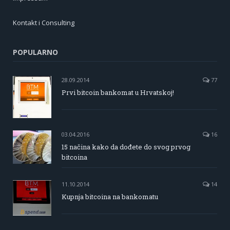
Kontakt i Consulting
POPULARNO
28.09.2014
77
Prvi bitcoin bankomat u Hrvatskoj!
03.04.2016
16
15 načina kako da dođete do svog prvog
bitcoina
11.10.2014
14
Kupnja bitcoina na bankomatu