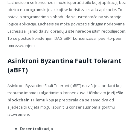
Lachesisom se konsenzus može isporučiti bilo kojoj aplikaciji, bez
obzira na programski jezik koji se koristi za izradu aplikacije. To
ostavlja programerima slobodu da se usredotoče na stvaranje
logike aplikacije. Lachesis se može povezati s drugim nodeovima
Lachesisa i jamči da svi obrađuju iste naredbe istim redoslijedom.
To se postiže korištenjem DAG aBFT konsenzusa i peer-to-peer
umrežavanjem.
Asinkroni Byzantine Fault Tolerant
(aBFT)
Asinkroni Byzantine Fault Tolerant (aBFT) najviši je standard koji
trenutno imamo u algoritmima konsenzusa. Učinkovito je
riješio
blockchain trilemu
koja je precizirala da se samo dva od
sljedeća tri uvjeta mogu ispuniti u konsenzusnom algoritmu
istovremeno:
Decentralizacija