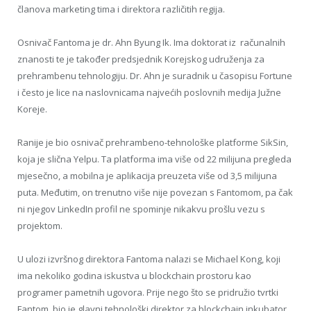
članova marketing tima i direktora različitih regija.
Osnivač Fantoma je dr. Ahn Byung Ik. Ima doktorat iz računalnih
znanosti te je također predsjednik Korejskog udruženja za
prehrambenu tehnologiju. Dr. Ahn je suradnik u časopisu Fortune
i često je lice na naslovnicama najvećih poslovnih medija Južne
Koreje.
Ranije je bio osnivač prehrambeno-tehnološke platforme SikSin,
koja je slična Yelpu. Ta platforma ima više od 22 milijuna pregleda
mjesečno, a mobilna je aplikacija preuzeta više od 3,5 milijuna
puta. Međutim, on trenutno više nije povezan s Fantomom, pa čak
ni njegov LinkedIn profil ne spominje nikakvu prošlu vezu s
projektom.
U ulozi izvršnog direktora Fantoma nalazi se Michael Kong, koji
ima nekoliko godina iskustva u blockchain prostoru kao
programer pametnih ugovora. Prije nego što se pridružio tvrtki
Fantom, bio je glavni tehnološki direktor za blockchain inkubator