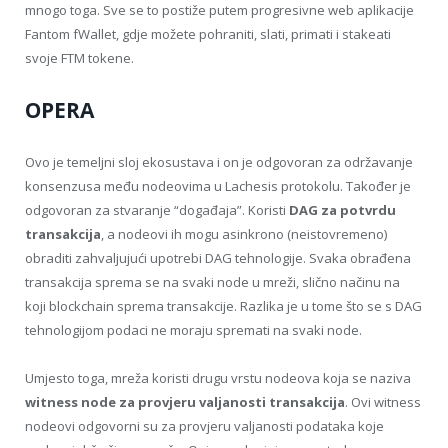
mnogo toga. Sve se to postiže putem progresivne web aplikacije
Fantom fWallet, gdje možete pohraniti, slati, primati i stakeati
svoje FTM tokene.
OPERA
Ovo je temeljni sloj ekosustava i on je odgovoran za održavanje
konsenzusa među nodeovima u Lachesis protokolu. Također je
odgovoran za stvaranje “događaja”. Koristi
DAG za potvrdu
transakcija
, a nodeovi ih mogu asinkrono (neistovremeno)
obraditi zahvaljujući upotrebi DAG tehnologije. Svaka obrađena
transakcija sprema se na svaki node u mreži, slično načinu na
koji blockchain sprema transakcije. Razlika je u tome što se s DAG
tehnologijom podaci ne moraju spremati na svaki node.
Umjesto toga, mreža koristi drugu vrstu nodeova koja se naziva
witness node za provjeru valjanosti transakcija
. Ovi witness
nodeovi odgovorni su za provjeru valjanosti podataka koje