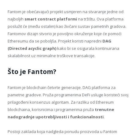
Fantom je obećavajući projekt usmjeren na stvaranje jedne od
najboljih
smart contract platformi
na tržištu. Ova platforma
poslužit će (među ostalim) kao živčani sustav pametnih gradova.
Fantomov dizajn stvorio je povoljno okruženje koje će pomoći
Ethereumu da se poboljša. Projekt koristi napredni
DAG
(Directed acyclic graph)
kako bi se osigurala kontinuirana
skalabilnost uz minimalne troškove transakcije.
Što je Fantom?
Fantom je blockchain četvrte generacije. DAG platforma za
pametne gradove. Pruža programerima DeFi usluge koristeći svoj
prilagođeni konsenzus algoritam. Za razliku od Ethereum
blockchaina, korisnicima i programerima pruža
trenutne
nadogradnje upotrebljivosti i funkcionalnosti
.
Postoji zaklada koja nadgleda ponudu proizvoda u Fantom