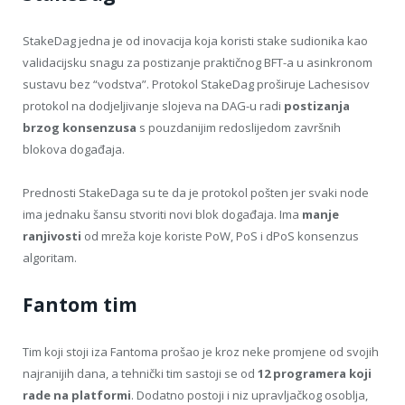
StakeDag jedna je od inovacija koja koristi stake sudionika kao
validacijsku snagu za postizanje praktičnog BFT-a u asinkronom
sustavu bez “vodstva”. Protokol StakeDag proširuje Lachesisov
protokol na dodjeljivanje slojeva na DAG-u radi
postizanja
brzog konsenzusa
s pouzdanijim redoslijedom završnih
blokova događaja.
Prednosti StakeDaga su te da je protokol pošten jer svaki node
ima jednaku šansu stvoriti novi blok događaja. Ima
manje
ranjivosti
od mreža koje koriste PoW, PoS i dPoS konsenzus
algoritam.
Fantom tim
Tim koji stoji iza Fantoma prošao je kroz neke promjene od svojih
najranijih dana, a tehnički tim sastoji se od
12 programera koji
rade na platformi
. Dodatno postoji i niz upravljačkog osoblja,