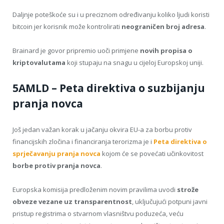
Daljnje poteškoće su i u preciznom određivanju koliko ljudi koristi
bitcoin jer korisnik može kontrolirati
neograničen broj adresa
.
Brainard je govor pripremio uoči primjene
novih propisa o
kriptovalutama
koji stupaju na snagu u cijeloj Europskoj uniji.
5AMLD – Peta direktiva o suzbijanju
pranja novca
Još jedan važan korak u jačanju okvira EU-a za borbu protiv
financijskih zločina i financiranja terorizma je i
Peta direktiva o
sprječavanju pranja novca
kojom će se povećati učinkovitost
borbe protiv pranja novca
.
Europska komisija predloženim novim pravilima uvodi
strože
obveze vezane uz transparentnost
, uključujući potpuni javni
pristup registrima o stvarnom vlasništvu poduzeća, veću