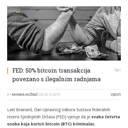
FED: 50% bitcoin transakcija
0
povezano s ilegalnim radnjama
BY
MONIKA NOŽINIĆ
ON
29.12.2019
VIJESTI
Lael Brainard, član Upravnog odbora Sustava federalnih
rezervi Sjedinjenih Država (FED) vjeruje da je
svaka četvrta
osoba koja koristi bitcoin (BTC) kriminalac
.