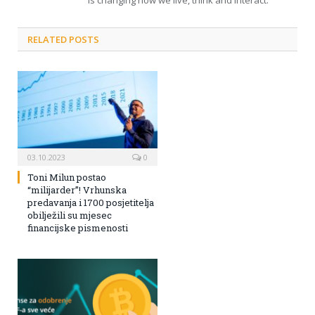
RELATED POSTS
03.10.2023
0
Toni Milun postao
“milijarder”! Vrhunska
predavanja i 1700 posjetitelja
obilježili su mjesec
financijske pismenosti