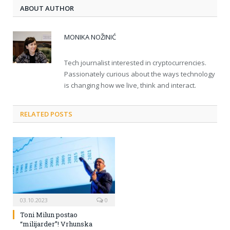
ABOUT AUTHOR
MONIKA NOŽINIĆ
Tech journalist interested in cryptocurrencies.
Passionately curious about the ways technology
is changing how we live, think and interact.
RELATED POSTS
03.10.2023
0
Toni Milun postao
“milijarder”! Vrhunska