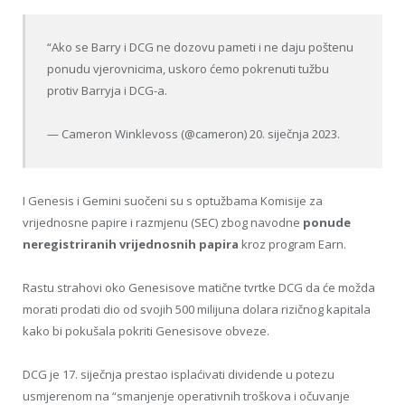
“Ako se Barry i DCG ne dozovu pameti i ne daju poštenu
ponudu vjerovnicima, uskoro ćemo pokrenuti tužbu
protiv Barryja i DCG-a.
— Cameron Winklevoss (@cameron) 20. siječnja 2023.
I Genesis i Gemini suočeni su s optužbama Komisije za
vrijednosne papire i razmjenu (SEC) zbog navodne
ponude
neregistriranih vrijednosnih papira
kroz program Earn.
Rastu strahovi oko Genesisove matične tvrtke DCG da će možda
morati prodati dio od svojih 500 milijuna dolara rizičnog kapitala
kako bi pokušala pokriti Genesisove obveze.
DCG je 17. siječnja prestao isplaćivati ​​dividende u potezu
usmjerenom na “smanjenje operativnih troškova i očuvanje