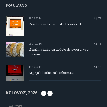
POPULARNO
28.09.2014
77
Prvi bitcoin bankomat u Hrvatskoj!
03.04.2016
16
15 načina kako da dođete do svog prvog
bitcoina
11.10.2014
14
Kupnja bitcoina na bankomatu
KOLOVOZ, 2026
No Events