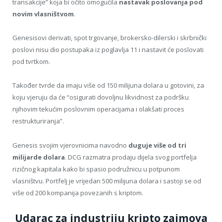
transakcije” koja bi očito omogućila
nastavak poslovanja pod
novim vlasništvom
.
Genesisovi derivati, spot trgovanje, brokersko-dilerski i skrbnički
poslovi nisu dio postupaka iz poglavlja 11 i nastavit će poslovati
pod tvrtkom.
Također tvrde da imaju više od 150 milijuna dolara u gotovini, za
koju vjeruju da će “osigurati dovoljnu likvidnost za podršku
njihovim tekućim poslovnim operacijama i olakšati proces
restrukturiranja”.
Genesis svojim vjerovnicima navodno
duguje više od tri
milijarde dolara
. DCG razmatra prodaju dijela svog portfelja
rizičnog kapitala kako bi spasio podružnicu u potpunom
vlasništvu. Portfelj je vrijedan 500 milijuna dolara i sastoji se od
više od 200 kompanija povezanih s kriptom.
Udarac za industriju kripto zajmova