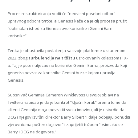
Proces restrukturiranja vodit će “neovisni posebni odbor”
upravnog odbora tvrtke, a Genesis kaže da je cilj procesa pružiti
“optimalan ishod za Genesisove korisnike i Gemini Earn
korisnike”.
Tvrtka je obustavila povlačenja sa svoje platforme u studenom
2022. zbog
turbulencija na tržištu
uzrokovanih kolapsom FTX-
a. Taj je potez utjecao na korisnike Gemini Earna, proizvoda koji
generira povrat za korisnike Gemini burze kojom upravlja
Genesis.
Suosnivač Geminija Cameron Winklevoss u svojoj objavi na
Twitteru napisao je da je bankrot “ključni korak” prema tome da
klijenti Geminija mogu povratiti svoju imovinu, ali je ustvrdio da
DCG i njegov izvršni direktor Barry Silbert “i dalje odbijaju ponuditi
vjerovnicima pošten dogovor” i zaprijetili tužbom “osim ako se
Barry i DCG ne dogovore.”