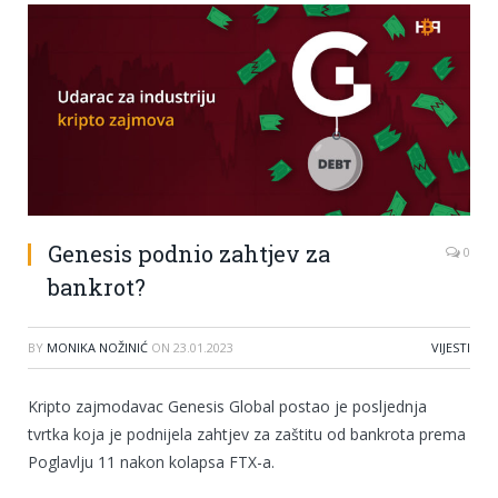
Genesis podnio zahtjev za
0
bankrot?
BY
MONIKA NOŽINIĆ
ON
23.01.2023
VIJESTI
Kripto zajmodavac Genesis Global postao je posljednja
tvrtka koja je podnijela zahtjev za zaštitu od bankrota prema
Poglavlju 11 nakon kolapsa FTX-a.