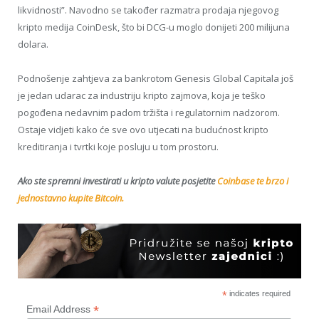
likvidnosti”. Navodno se također razmatra prodaja njegovog
kripto medija CoinDesk, što bi DCG-u moglo donijeti 200 milijuna
dolara.
Podnošenje zahtjeva za bankrotom Genesis Global Capitala još
je jedan udarac za industriju kripto zajmova, koja je teško
pogođena nedavnim padom tržišta i regulatornim nadzorom.
Ostaje vidjeti kako će sve ovo utjecati na budućnost kripto
kreditiranja i tvrtki koje posluju u tom prostoru.
Ako ste spremni investirati u kripto valute posjetite
Coinbase te brzo i
jednostavno kupite Bitcoin.
*
indicates required
*
Email Address