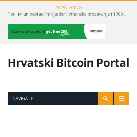
POPULARNO
Toni Milun postao “milijarder”! Vrhunska predavanja i 1700 posjetitelja obilježili su mjesec financijske pismenosti
Hrvatski Bitcoin Portal
NAVIGATE