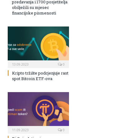
predavanja i 1700 posjetitelja
obilježili su mjesec
financijske pismenosti
13.09.2023
0
Kripto tržište podcjenjuje rast
spot Bitcoin ETF-ova
11.09.2023
0