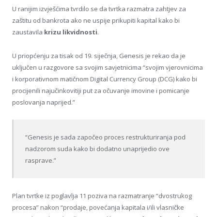
U ranijim izvješćima tvrdilo se da tvrtka razmatra zahtjev za
zaštitu od bankrota ako ne uspije prikupiti kapital kako bi
zaustavila
krizu likvidnosti
.
U priopćenju za tisak od 19. siječnja, Genesis je rekao da je
uključen u razgovore sa svojim savjetnicima “svojim vjerovnicima
i korporativnom matičnom Digital Currency Group (DCG) kako bi
procijenili najučinkovitiji put za očuvanje imovine i pomicanje
poslovanja naprijed.”
“Genesis je sada započeo proces restrukturiranja pod
nadzorom suda kako bi dodatno unaprijedio ove
rasprave.”
Plan tvrtke iz poglavlja 11 poziva na razmatranje “dvostrukog
procesa” nakon “prodaje, povećanja kapitala i/ili vlasničke