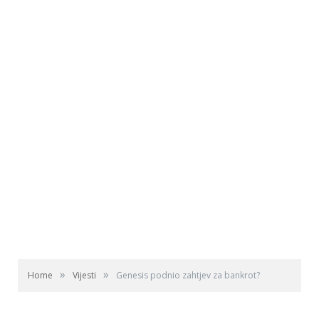
»
»
Home
Vijesti
Genesis podnio zahtjev za bankrot?