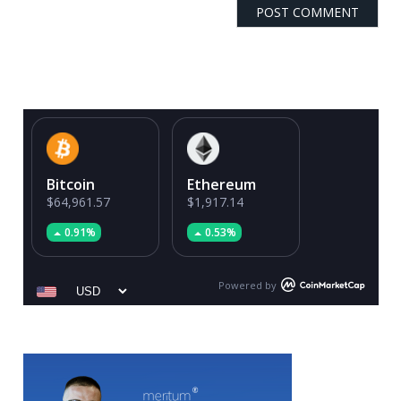
Bitcoin
Ethereum
$64,961.57
$1,917.14
0.91%
0.53%
Powered by