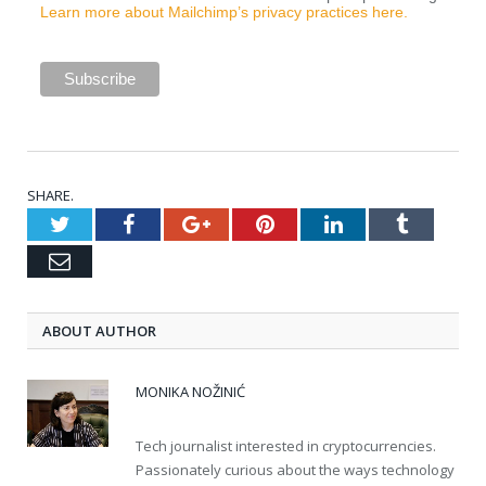
Learn more about Mailchimp’s privacy practices here.
SHARE.
Twitter
Facebook
Google+
Pinterest
LinkedIn
Tumblr
Email
ABOUT AUTHOR
MONIKA NOŽINIĆ
Tech journalist interested in cryptocurrencies.
Passionately curious about the ways technology