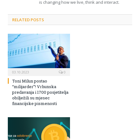
is changing how we live, think and interact.
RELATED POSTS
03.10.2023
0
Toni Milun postao
“milijarder”! Vrhunska
predavanja i 1700 posjetitelja
obilježili su mjesec
financijske pismenosti