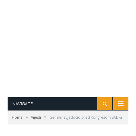
NAVIGATE
»
»
Home
Vijesti
Gensler svjedočio pred Kongresom SAD-a