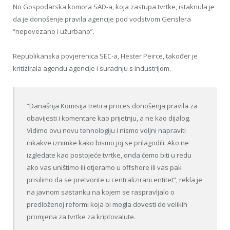
No Gospodarska komora SAD-a, koja zastupa tvrtke, istaknula je
da je donošenje pravila agencije pod vodstvom Genslera
“nepovezano i užurbano”.
Republikanska povjerenica SEC-a, Hester Peirce, također je
kritizirala agendu agencije i suradnju s industrijom.
“Današnja Komisija tretira proces donošenja pravila za
obavijesti i komentare kao prijetnju, a ne kao dijalog.
Vidimo ovu novu tehnologiju i nismo voljni napraviti
nikakve iznimke kako bismo joj se prilagodili. Ako ne
izgledate kao postojeće tvrtke, onda ćemo biti u redu
ako vas uništimo ili otjeramo u offshore ili vas pak
prisilimo da se pretvorite u centralizirani entitet”, rekla je
na javnom sastanku na kojem se raspravljalo o
predloženoj reformi koja bi mogla dovesti do velikih
promjena za tvrtke za kriptovalute.