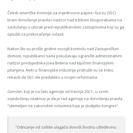
Čelnik američke Komisije za vrijednosne papire i burzu (SEC)
brani donošenje pravila i nadzor nad tržišnim zlouporabama na
saslušanju u utorak pred republikanskim zastupnicima koji su ga
optužili za prekoračenje ovlasti.
Nakon što su prošle godine osvojili kontrolu nad Zastupničkim
domom, republikanci sada pokušavaju ograničiti administrativni
nadzor predsjednika Joea Bidena nad ključnim financijskim
pitanjima. Neki iz financijske industrije pridružili su se kritici,
rekavši da SEC ide predaleko u svojim reformama.
Gensler, koji je na čelu agencije od travnja 2021., u svom
svjedočenju istaknuo je da je rad agencije na donošenju pravila
“utemeljen na zakonskim ovlastima koje je dodijelio Kongres”.
“Odricanje od zaštite ulagača dovodi životnu ušteđevinu