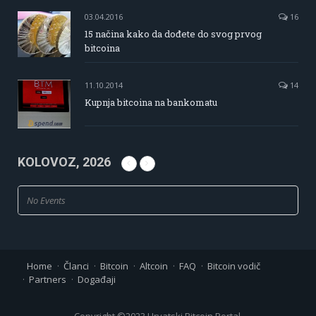
03.04.2016
16
15 načina kako da dođete do svog prvog
bitcoina
11.10.2014
14
Kupnja bitcoina na bankomatu
KOLOVOZ, 2026
No Events
Home
Članci
Bitcoin
Altcoin
FAQ
Bitcoin vodič
Partners
Događaji