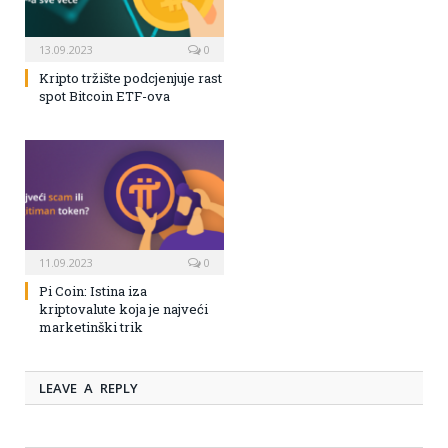
13.09.2023
0
Kripto tržište podcjenjuje rast
spot Bitcoin ETF-ova
11.09.2023
0
Pi Coin: Istina iza
kriptovalute koja je najveći
marketinški trik
LEAVE A REPLY