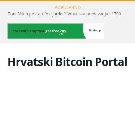
POPULARNO
Toni Milun postao “milijarder”! Vrhunska predavanja i 1700 posjetitelja obilježili su mjesec financijske pismenosti
Hrvatski Bitcoin Portal