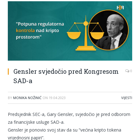
Gensler svjedočio pred Kongresom
0
SAD-a
BY
MONIKA NOŽINIĆ
ON
19.04.2023
VIJESTI
Predsjednik SEC-a, Gary Gensler, svjedočio je pred odborom
za financijske usluge SAD-a.
Gensler je ponovio svoj stav da su “većina kripto tokena
vrijednosni papiri”.