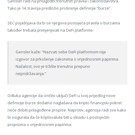
Gensler radi na prilagodbi trenutnih pravila i zakonodavstva.
Tako je 14. travnja predložio proširenje definicije “burze”.
SEC pojašnjava da bi se njegova postojeća pravila o burzama
također trebala primjenjivati ​​na DeFi platforme.
Gensler kaže: “Nazvati sebe DeFi platformom nije
izgovor za prkošenje zakonima o vrijednosnim papirima.
Nažalost, ovo je tržište trenutno prepuno
nepridržavanja.”
Odluka agencije da izričito uključi DeFi u svoj prijedlog nove
definicije burze dodatno naglašava da kripto financijski pokret
neće dobiti prilagođene propise. Naprotiv, agencija radi sve kako
bi osigurala da će kriptovalute biti u skladu s postojećim
propisima o vrijednosnim papirima.