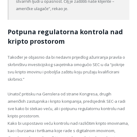
stvarnih ljudi u opasnost. Cilj je zaštititi naše klijente –
američke ulagače”, rekao je.
Potpuna regulatorna kontrola nad
kripto prostorom
Također je objasnio da bi nedavni prijedlog ažuriranja pravila o
skrbništvu investicijskog savjetnika omogućio SEC-u da “pokrije
svu kripto imovinu i poboljša zaštitu koju pružaju kvalificirani
skrbnici.”
Unatoč pritisku na Genslera od strane Kongresa, drugih
američkih zastupnika i kripto kompanija, predsjednik SEC-a radi
sve kako bi stekao veću, ali i potpunu regulatornu kontrolu nad
kripto prostorom.
Kako bi uspostavio veću kontrolu nad različitim kripto imovinama,
kao i burzama i tvrtkama koje rade s digitalnom imovinom,