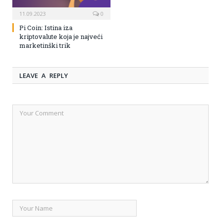
11.09.2023
0
Pi Coin: Istina iza
kriptovalute koja je najveći
marketinški trik
LEAVE A REPLY