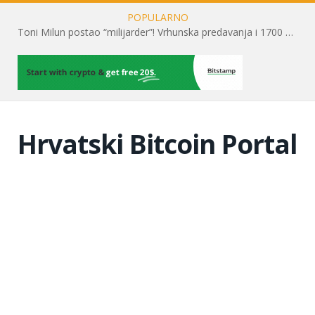
POPULARNO
Toni Milun postao “milijarder”! Vrhunska predavanja i 1700 posjetitelja obilježili su mjesec financijske pismenosti
Hrvatski Bitcoin Portal