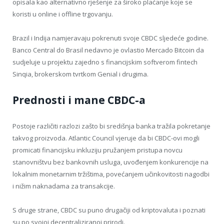
opisala kao alternativno rješenje za široko plaćanje koje se
koristi u online i offline trgovanju.
Brazil i Indija namjeravaju pokrenuti svoje CBDC sljedeće godine.
Banco Central do Brasil nedavno je ovlastio Mercado Bitcoin da
sudjeluje u projektu zajedno s financijskim softverom fintech
Sinqia, brokerskom tvrtkom Genial i drugima.
Prednosti i mane CBDC-a
Postoje različiti razlozi zašto bi središnja banka tražila pokretanje
takvog proizvoda. Atlantic Council vjeruje da bi CBDC-ovi mogli
promicati financijsku inkluziju pružanjem pristupa novcu
stanovništvu bez bankovnih usluga, uvođenjem konkurencije na
lokalnim monetarnim tržištima, povećanjem učinkovitosti nagodbi
i nižim naknadama za transakcije.
S druge strane, CBDC su puno drugačiji od kriptovaluta i poznati
su po svojoj decentraliziranoj prirodi.