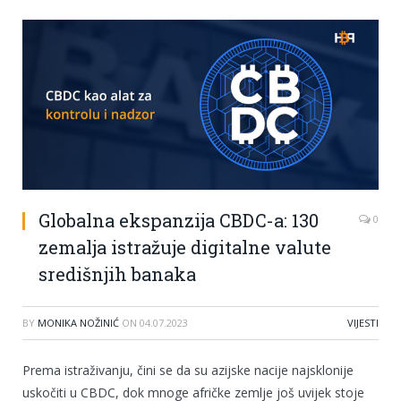
Globalna ekspanzija CBDC-a: 130
0
zemalja istražuje digitalne valute
središnjih banaka
BY
MONIKA NOŽINIĆ
ON
04.07.2023
VIJESTI
Prema istraživanju, čini se da su azijske nacije najsklonije
uskočiti u CBDC, dok mnoge afričke zemlje još uvijek stoje