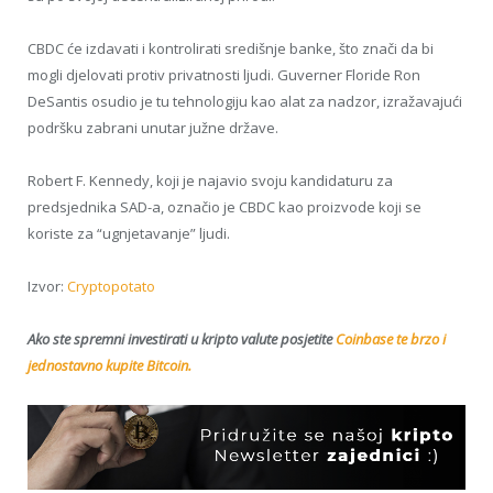
CBDC će izdavati i kontrolirati središnje banke, što znači da bi
mogli djelovati protiv privatnosti ljudi. Guverner Floride Ron
DeSantis osudio je tu tehnologiju kao alat za nadzor, izražavajući
podršku zabrani unutar južne države.
Robert F. Kennedy, koji je najavio svoju kandidaturu za
predsjednika SAD-a, označio je CBDC kao proizvode koji se
koriste za “ugnjetavanje” ljudi.
Izvor:
Cryptopotato
Ako ste spremni investirati u kripto valute posjetite
Coinbase te brzo i
jednostavno kupite Bitcoin.