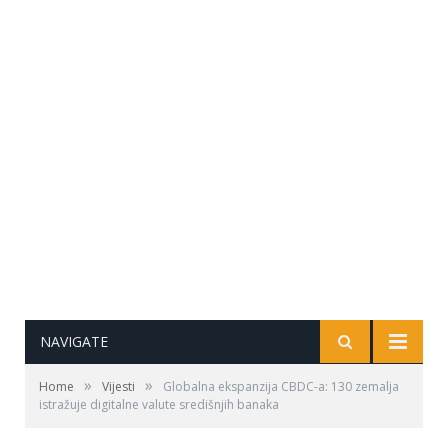
NAVIGATE
»
»
Home
Vijesti
Globalna ekspanzija CBDC-a: 130 zemalja
istražuje digitalne valute središnjih banaka