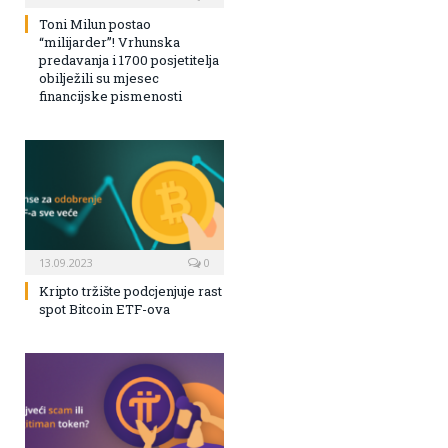
Toni Milun postao
“milijarder”! Vrhunska
predavanja i 1700 posjetitelja
obilježili su mjesec
financijske pismenosti
13.09.2023
0
Kripto tržište podcjenjuje rast
spot Bitcoin ETF-ova