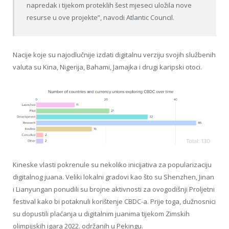
napredak i tijekom proteklih šest mjeseci uložila nove
resurse u ove projekte”, navodi Atlantic Council.
Nacije koje su najodlučnije izdati digitalnu verziju svojih službenih
valuta su Kina, Nigerija, Bahami, Jamajka i drugi karipski otoci.
Kineske vlasti pokrenule su nekoliko inicijativa za popularizaciju
digitalnog juana. Veliki lokalni gradovi kao što su Shenzhen, Jinan
i Lianyungan ponudili su brojne aktivnosti za ovogodišnji Proljetni
festival kako bi potaknuli korištenje CBDC-a. Prije toga, dužnosnici
su dopustili plaćanja u digitalnim juanima tijekom Zimskih
olimpijskih igara 2022. održanih u Pekingu.