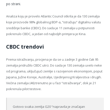
po strani.
Analiza koju je provelo Atlantic Council otkrila je da 130 zemalja
koje proizvode 98% globalnog BDP-a, “istražuju” digitalnu valutu
središnje banke (CBDC). Do sada je 11 zemalja u potpunosti
pokrenulo CBDC, a jedan od najboljih primjera je Kina.
CBDC trendovi
Prema istraživanju, procjena je da se u zadnje 3 godine čak 95
zemalja pridružilo CBDC utrci. Do sada je 130 zemalja uvelo neke
od programa, uključujući zemlje s razvijenom ekonomijom, poput
Japana, Južne Koreje, Australije, Ujedinjenog Kraljevstva i drugih.
Većina zemalja (46) trenutno je u fazi “istraživanja”, dok je 21
pokrenula pilot testove.
Gotovo svaka zemlja G20 “napravila je značajan