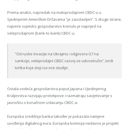
Prema analizi, napredak na maloprodajnom CBDC-u u
Sjedinjenim Američkim Državama “je zaustavljen”. S druge strane,
najveće svjetsko gospodarstvo krenulo je naprijed na
veleprodajnom (bank-to-bank) CBDC-u.
“Od ruske invazije na Ukrajinu i odgovora G7 na
sankcije, veleprodajni CBDC razvoj se udvostručio”, tvrdi
tvrtka koja stoji iza ove studije.
Ostala vodeća gospodarstva poput Japana i Ujedinjenog
Kraljevstva razvijaju prototipove i razmatraju savjetovanje s
javnošću o konačnom izdavanju CBDC-a.
Europska središnja banka također je pokazala namjere
uvođenja digitalnog eura. Europska komisija nedavno je projekt