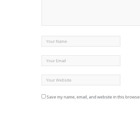
Save my name, email, and website in this browser