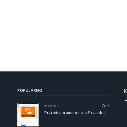
POPULARNO
K
28.09.2014
77
Prvi bitcoin bankomat u Hrvatskoj!