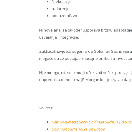
špekulacije
rudarenje
poduzetništvo
Njihova analiza također usporava brzinu adaptacije b
usvajanja i integracije.
Zaključak izvješća sugerira da Goldman Sachs vjeru
moguće da će postojati značajne prilike za investito
Nije mnogo, niti smo mogli očekivati nešto „prosvije
napredak u odnosu na JP Morgan koji je izjavio da je
Sources:
New Documents Show Goldman Sachs is Discussi
Goldman Sachs Takes On Bitcoin