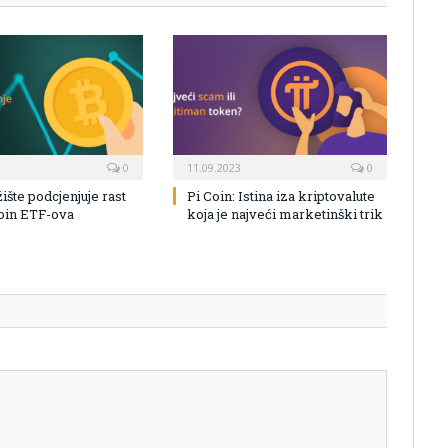
0
11.09.2023
0
žište podcjenjuje rast
Pi Coin: Istina iza kriptovalute
coin ETF-ova
koja je najveći marketinški trik