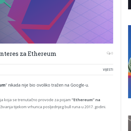
interes za Ethereum
0
VIJESTI
eum
” nikada nije bio ovoliko tražen na Google-u.
nja koja se trenutačno provode za pojam
“Ethereum” na
aživanja tijekom vrhunca posljednjeg bull runa u 2017. godini.