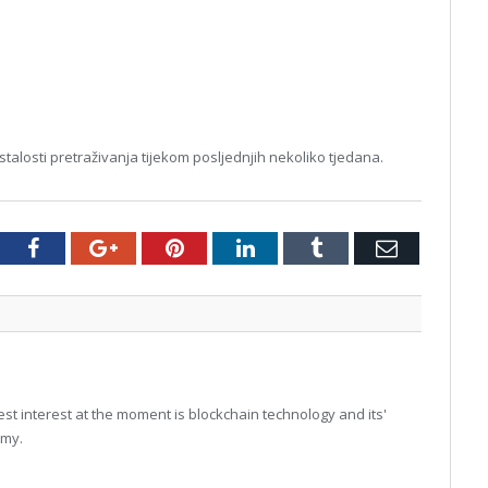
losti pretraživanja tijekom posljednjih nekoliko tjedana.
tter
Facebook
Google+
Pinterest
LinkedIn
Tumblr
Email
t interest at the moment is blockchain technology and its'
omy.