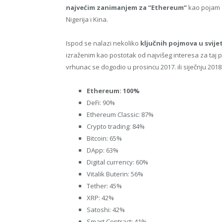
najvećim zanimanjem za “Ethereum”
kao pojam z
Nigerija i Kina.
Ispod se nalazi nekoliko
ključnih pojmova u svije
izraženim kao postotak od najvišeg interesa za taj 
vrhunac se dogodio u prosincu 2017. ili siječnju 2018
Ethereum: 100%
DeFi: 90%
Ethereum Classic: 87%
Crypto trading: 84%
Bitcoin: 65%
DApp: 63%
Digital currency: 60%
Vitalik Buterin: 56%
Tether: 45%
XRP: 42%
Satoshi: 42%
Smart Contract: 41%