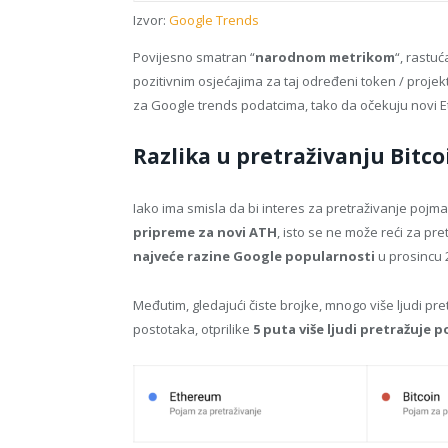
Izvor:
Google Trends
Povijesno smatran “
narodnom metrikom
“, rastu
pozitivnim osjećajima za taj određeni token / proje
za Google trends podatcima, tako da očekuju novi E
Razlika u pretraživanju Bitc
Iako ima smisla da bi interes za pretraživanje poj
pripreme za novi ATH
, isto se ne može reći za pre
najveće razine Google popularnosti
u prosincu 
Međutim, gledajući čiste brojke, mnogo više ljudi pr
postotaka, otprilike
5 puta više ljudi pretražuje