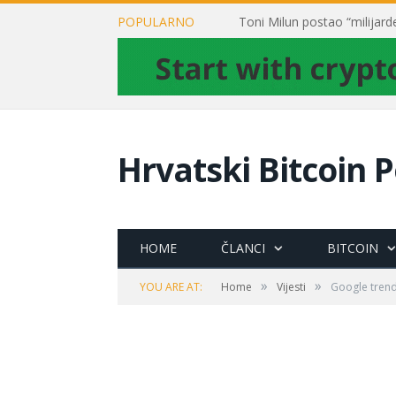
POPULARNO
Hrvatski Bitcoin P
HOME
ČLANCI
BITCOIN
»
»
YOU ARE AT:
Home
Vijesti
Google trend