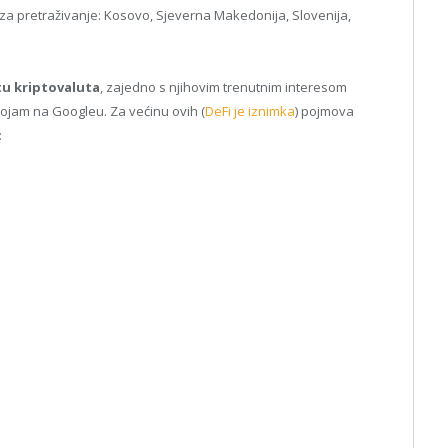
a pretraživanje: Kosovo, Sjeverna Makedonija, Slovenija,
tu kriptovaluta
, zajedno s njihovim trenutnim interesom
pojam na Googleu. Za većinu ovih (
DeFi je iznimka
) pojmova
: