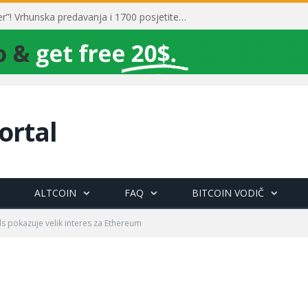
Toni Milun postao “milijarder”! Vrhunska predavanja i 1700 posjetitelja obilježili su mjesec financijske pismenosti
ortal
ALTCOIN
FAQ
BITCOIN VODIČ
s pokazuje velik interes za Ethereum