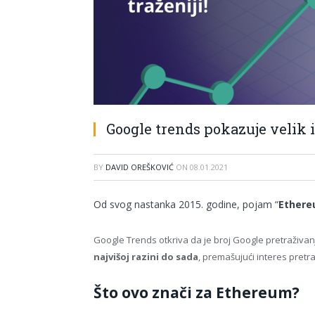
Google trends pokazuje velik 
BY
DAVID OREŠKOVIĆ
ON
08.01.2021
Od svog nastanka 2015. godine, pojam “
Ether
Google Trends otkriva da je broj Google pretraživa
najvišoj razini do sada
, premašujući interes pretr
Što ovo znači za Ethereum?