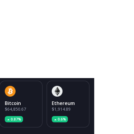
Bitcoin
Ethereum
$64,850.67
$1,914.89
0.87%
0.6%