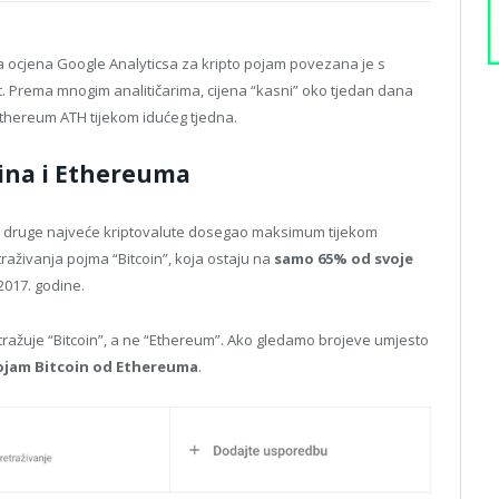
ća ocjena Google Analyticsa za kripto pojam povezana je s
kt. Prema mnogim analitičarima, cijena “kasni” oko tjedan dana
thereum ATH tijekom idućeg tjedna.
oina i Ethereuma
ma druge najveće kriptovalute dosegao maksimum tijekom
traživanja pojma “Bitcoin”, koja ostaju na
samo 65% od svoje
2017. godine.
etražuje “Bitcoin”, a ne “Ethereum”. Ako gledamo brojeve umjesto
 pojam Bitcoin od Ethereuma
.