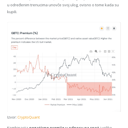
u određenim trenucima unovče svoj ulog, ovisno o tome kada su
kupili.
Izvor:
CryptoQuant
Kombinacija
negativne premije u odnosu na spot
i veliko