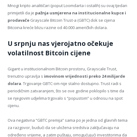
Mnogi kripto analitičari (poput Loomdarta i ostalih) su ovaj tjedan
primijetili da je
pažnja usmjerena na institucionalne kupce i
prodavače
Grayscale Bitcoin Trust-a (GBTC) dok se cijena
Bitcoina kreće blizu razine od 40.000 američkih dolara.
U srpnju nas vjerojatno očekuje
volatilnost Bitcoin cijene
Gigant u institucionalnom Bitcoin prostoru, Grayscale Trust,
trenutno upravlja s
imovinom vrijednosti preko 24 milijarde
dolara
. Trgovanje GBTC-om nije stalno dostupno. Trust radi s
periodičnim zatvaranjem, što se ove godine poklopilo s time da
se njegovim udjelima trgovalo s “popustom” u odnosu na spot
cijenu.
Ova negativna “GBTC premija” sama po je jedna od glavnih tema
za razgovor, budući da se uložena sredstva zaključavaju na
određeno vrijeme, a zatim puštaju, omogućujući investitorima da