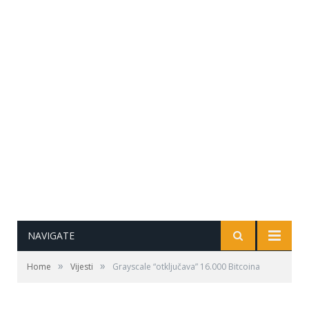
NAVIGATE
»
»
Home
Vijesti
Grayscale “otključava” 16.000 Bitcoina