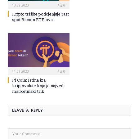
13.09.2023
0
Kripto tržište podcjenjuje rast
spot Bitcoin ETF-ova
11.09.2023
0
Pi Coin: Istina iza
kriptovalute koja je najveći
marketinški trik
LEAVE A REPLY