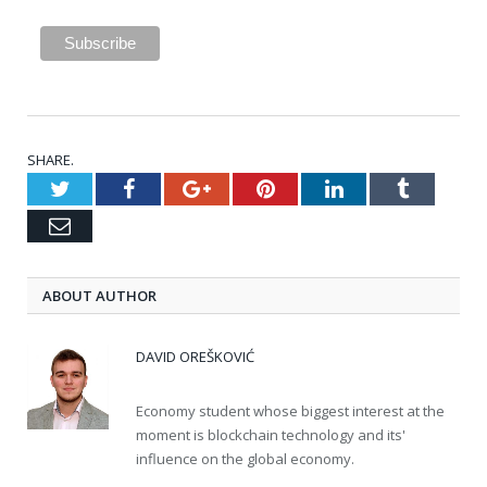
SHARE.
Twitter
Facebook
Google+
Pinterest
LinkedIn
Tumblr
Email
ABOUT AUTHOR
DAVID OREŠKOVIĆ
Economy student whose biggest interest at the
moment is blockchain technology and its'
influence on the global economy.