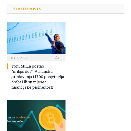
RELATED POSTS
03.10.2023
0
Toni Milun postao
“milijarder”! Vrhunska
predavanja i 1700 posjetitelja
obilježili su mjesec
financijske pismenosti