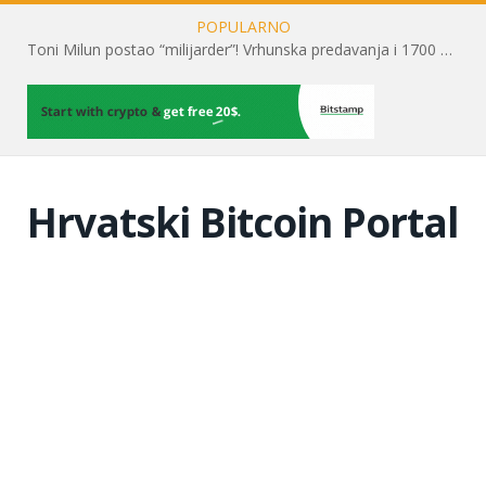
POPULARNO
Toni Milun postao “milijarder”! Vrhunska predavanja i 1700 posjetitelja obilježili su mjesec financijske pismenosti
Hrvatski Bitcoin Portal