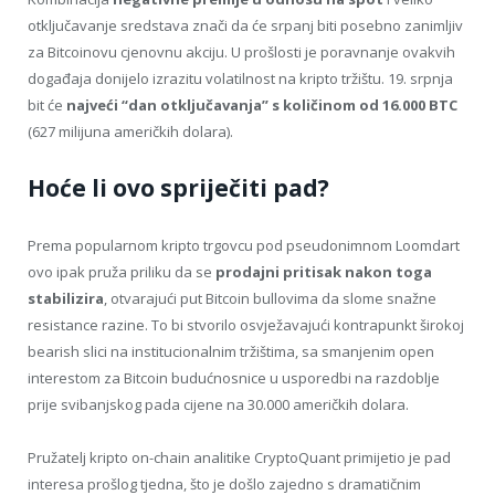
otključavanje sredstava znači da će srpanj biti posebno zanimljiv
za Bitcoinovu cjenovnu akciju. U prošlosti je poravnanje ovakvih
događaja donijelo izrazitu volatilnost na kripto tržištu. 19. srpnja
bit će
najveći “dan otključavanja” s količinom od 16.000 BTC
(627 milijuna američkih dolara).
Hoće li ovo spriječiti pad?
Prema popularnom kripto trgovcu pod pseudonimnom Loomdart
ovo ipak pruža priliku da se
prodajni pritisak nakon toga
stabilizira
, otvarajući put Bitcoin bullovima da slome snažne
resistance razine. To bi stvorilo osvježavajući kontrapunkt širokoj
bearish slici na institucionalnim tržištima, sa smanjenim open
interestom za Bitcoin budućnosnice u usporedbi na razdoblje
prije svibanjskog pada cijene na 30.000 američkih dolara.
Pružatelj kripto on-chain analitike CryptoQuant primijetio je pad
interesa prošlog tjedna, što je došlo zajedno s dramatičnim