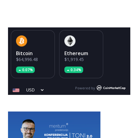
Bitcoin
Ethereum
$64,996.48
$1,919.45
0.07%
0.34%
Powered by