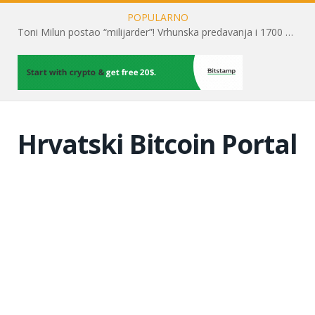
POPULARNO
Toni Milun postao “milijarder”! Vrhunska predavanja i 1700 posjetitelja obilježili su mjesec financijske pismenosti
Hrvatski Bitcoin Portal