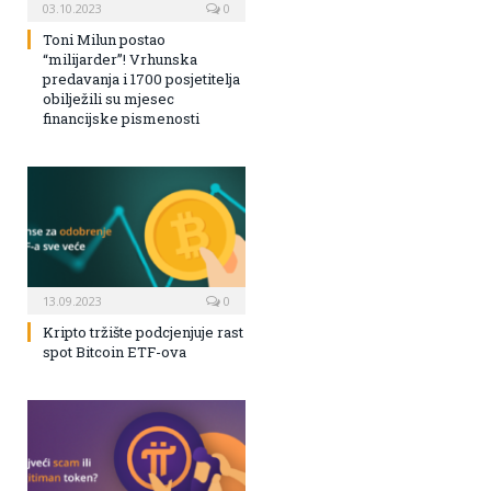
03.10.2023
0
Toni Milun postao
“milijarder”! Vrhunska
predavanja i 1700 posjetitelja
obilježili su mjesec
financijske pismenosti
13.09.2023
0
Kripto tržište podcjenjuje rast
spot Bitcoin ETF-ova