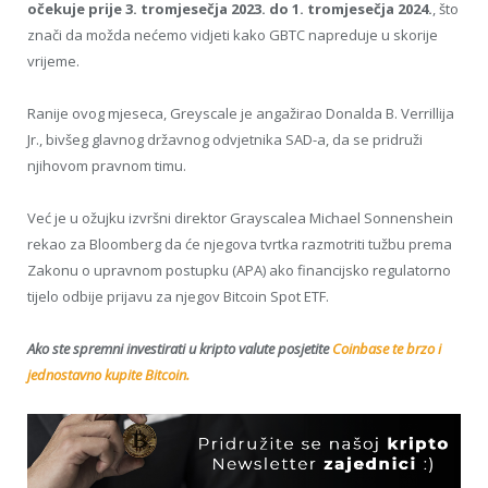
očekuje prije 3. tromjesečja 2023. do 1. tromjesečja 2024.
, što
znači da možda nećemo vidjeti kako GBTC napreduje u skorije
vrijeme.
Ranije ovog mjeseca, Greyscale je angažirao Donalda B. Verrillija
Jr., bivšeg glavnog državnog odvjetnika SAD-a, da se pridruži
njihovom pravnom timu.
Već je u ožujku izvršni direktor Grayscalea Michael Sonnenshein
rekao za Bloomberg da će njegova tvrtka razmotriti tužbu prema
Zakonu o upravnom postupku (APA) ako financijsko regulatorno
tijelo odbije prijavu za njegov Bitcoin Spot ETF.
Ako ste spremni investirati u kripto valute posjetite
Coinbase te brzo i
jednostavno kupite Bitcoin.