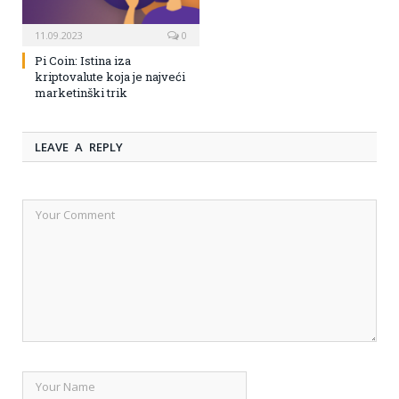
11.09.2023
0
Pi Coin: Istina iza
kriptovalute koja je najveći
marketinški trik
LEAVE A REPLY