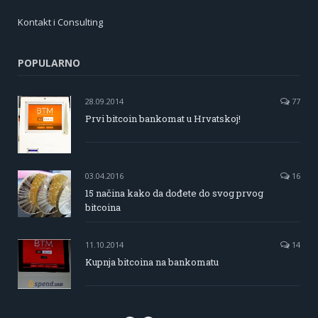
Kontakt i Consulting
POPULARNO
28.09.2014
77
Prvi bitcoin bankomat u Hrvatskoj!
03.04.2016
16
15 načina kako da dođete do svog prvog
bitcoina
11.10.2014
14
Kupnja bitcoina na bankomatu