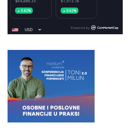
$64,886.33
$1,913.78
0.82%
0.62%
Powered by