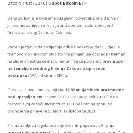
Bitcoin Trust (GBTC) u
spot Bitcoin ETF
.
Dana 29. lipnja je bivši američki glavni odvjetnik Donald B. Verrilli
Jr., podnio zahtjev za reviziju pri Žalbenom sudu Sjedinjenih
Država za okrug District of Columbia.
Verrelli je izjavio da posljednja odluka pokazuje da SEC djeluje
“samovoljno i hirovito” tako što “ne primjenjuje dosljedan tretman
na slične investicijske instrumente” i da će pokrenuti
pravni spor
na temelju navodnog kršenja Zakona o upravnom
postupku
(APA) od strane SEC-a.
Grayscale Investments, koji ima
12,92 milijarde dolara imovine
pod upravljanjem
u svom GBTC-u, čekao je odluku SEC-a da
pretvori svoj vodeći Bitcoin trust u ETF baziran na spotu od
podnošenja prijave regulatoru 19. listopada 2021.
Prema zahtjevu regulatora vrijednosnih papira od 29. lipnja,
prijava nije odobrena
“radi zaštite ulagača i javnog interesa” jer