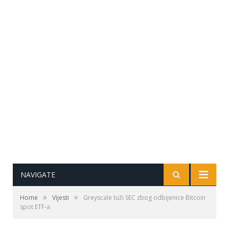
NAVIGATE
»
»
Home
Vijesti
Greyscale tuži SEC zbog odbijenice Bitcoin
spot ETF-a