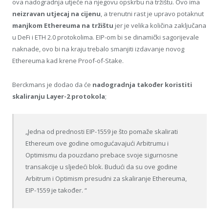
ova nadogradnja utječe na njegovu opskrbu na tržištu. Ovo ima
neizravan utjecaj na cijenu
, a trenutni rast je upravo potaknut
manjkom Ethereuma na tržištu
jer je velika količina zaključana
u DeFi i ETH 2.0 protokolima. EIP-om bi se dinamički sagorijevale
naknade, ovo bi na kraju trebalo smanjiti izdavanje novog
Ethereuma kad krene Proof-of-Stake.
Berckmans je dodao da će
nadogradnja također koristiti
skaliranju Layer-2 protokola
;
„Jedna od prednosti EIP-1559 je što pomaže skalirati
Ethereum ove godine omogućavajući Arbitrumu i
Optimismu da pouzdano prebace svoje sigurnosne
transakcije u sljedeći blok. Budući da su ove godine
Arbitrum i Optimism presudni za skaliranje Ethereuma,
EIP-1559 je također. “