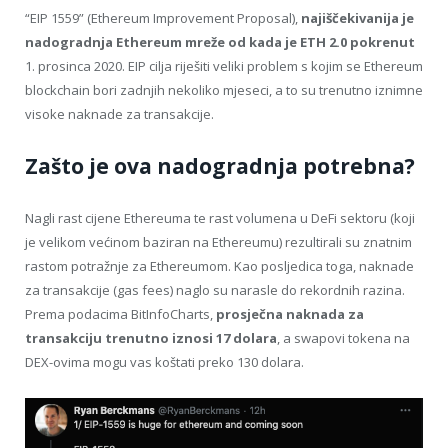
“EIP 1559” (Ethereum Improvement Proposal),
najiščekivanija je
nadogradnja Ethereum mreže od kada je ETH 2.0 pokrenut
1. prosinca 2020. EIP cilja riješiti veliki problem s kojim se Ethereum
blockchain bori zadnjih nekoliko mjeseci, a to su trenutno iznimne
visoke naknade za transakcije.
Zašto je ova nadogradnja potrebna?
Nagli rast cijene Ethereuma te rast volumena u DeFi sektoru (koji
je velikom većinom baziran na Ethereumu) rezultirali su znatnim
rastom potražnje za Ethereumom. Kao posljedica toga, naknade
za transakcije (gas fees) naglo su narasle do rekordnih razina.
Prema podacima BitInfoCharts,
prosječna naknada za
transakciju trenutno iznosi 17 dolara
, a swapovi tokena na
DEX-ovima mogu vas koštati preko 130 dolara.