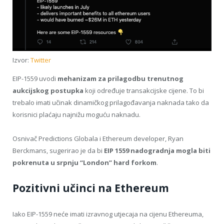
Izvor:
Twitter
EIP-1559 uvodi
mehanizam za prilagodbu trenutnog
aukcijskog postupka
koji određuje transakcijske cijene. To bi
trebalo imati učinak dinamičkog prilagođavanja naknada tako da
korisnici plaćaju najnižu moguću naknadu.
Osnivač Predictions Globala i Ethereum developer, Ryan
Berckmans, sugerirao je da bi
EIP 1559 nadogradnja mogla biti
pokrenuta u srpnju “London” hard forkom
.
Pozitivni učinci na Ethereum
Iako EIP-1559 neće imati izravnog utjecaja na cijenu Ethereuma,