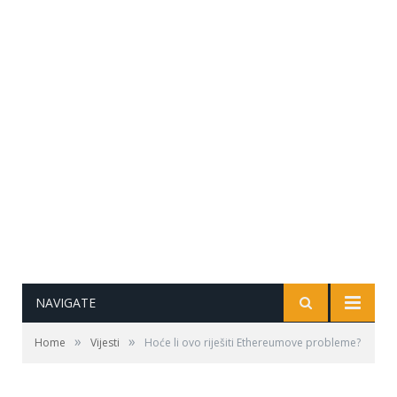
NAVIGATE
»
»
Home
Vijesti
Hoće li ovo riješiti Ethereumove probleme?