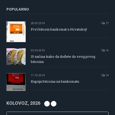
POPULARNO
28.09.2014
77
Prvi bitcoin bankomat u Hrvatskoj!
03.04.2016
16
15 načina kako da dođete do svog prvog
bitcoina
11.10.2014
14
Kupnja bitcoina na bankomatu
KOLOVOZ, 2026