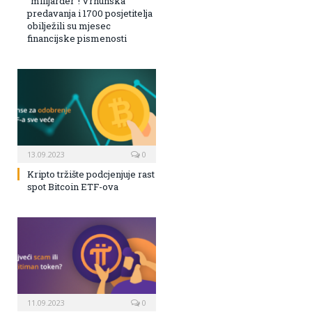
“milijarder”! Vrhunska
predavanja i 1700 posjetitelja
obilježili su mjesec
financijske pismenosti
13.09.2023
0
Kripto tržište podcjenjuje rast
spot Bitcoin ETF-ova
11.09.2023
0