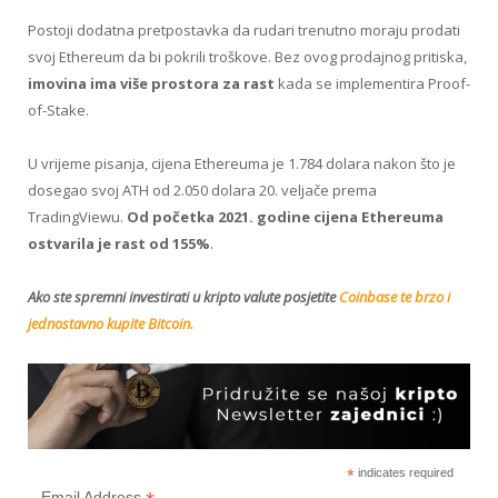
Postoji dodatna pretpostavka da rudari trenutno moraju prodati
svoj Ethereum da bi pokrili troškove. Bez ovog prodajnog pritiska,
imovina ima više prostora za rast
kada se implementira Proof-
of-Stake.
U vrijeme pisanja, cijena Ethereuma je 1.784 dolara nakon što je
dosegao svoj ATH od 2.050 dolara 20. veljače prema
TradingViewu.
Od početka 2021. godine cijena Ethereuma
ostvarila je rast od 155%
.
Ako ste spremni investirati u kripto valute posjetite
Coinbase te brzo i
jednostavno kupite Bitcoin.
*
indicates required
Email Address