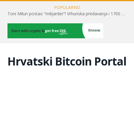
POPULARNO
Toni Milun postao “milijarder”! Vrhunska predavanja i 1700 posjetitelja obilježili su mjesec financijske pismenosti
Hrvatski Bitcoin Portal