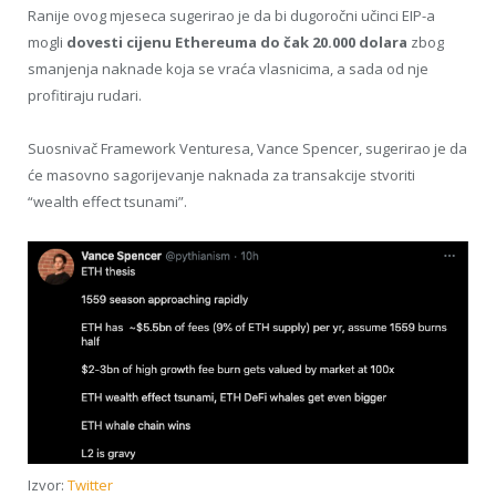
Ranije ovog mjeseca sugerirao je da bi dugoročni učinci EIP-a
mogli
dovesti cijenu Ethereuma do čak 20.000 dolara
zbog
smanjenja naknade koja se vraća vlasnicima, a sada od nje
profitiraju rudari.
Suosnivač Framework Venturesa, Vance Spencer, sugerirao je da
će masovno sagorijevanje naknada za transakcije stvoriti
“wealth effect tsunami”.
Izvor:
Twitter