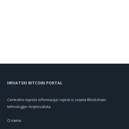
HRVATSKI BITCOIN PORTAL
Centralno mjesto informacija i vijesti iz svijeta Blockchain
tehnologije i kriptovaluta.
O nama