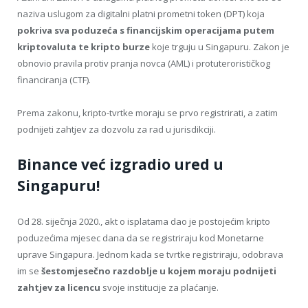
naziva uslugom za digitalni platni prometni token (DPT) koja
pokriva sva poduzeća s financijskim operacijama putem
kriptovaluta te kripto burze
koje trguju u Singapuru. Zakon je
obnovio pravila protiv pranja novca (AML) i protuterorističkog
financiranja (CTF).
Prema zakonu, kripto-tvrtke moraju se prvo registrirati, a zatim
podnijeti zahtjev za dozvolu za rad u jurisdikciji.
Binance već izgradio ured u
Singapuru!
Od 28. siječnja 2020., akt o isplatama dao je postojećim kripto
poduzećima mjesec dana da se registriraju kod Monetarne
uprave Singapura. Jednom kada se tvrtke registriraju, odobrava
im se
šestomjesečno razdoblje u kojem moraju podnijeti
zahtjev za licencu
svoje institucije za plaćanje.