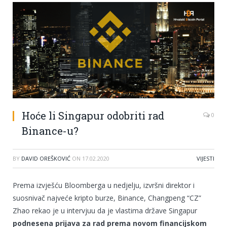
Hoće li Singapur odobriti rad
0
Binance-u?
BY
DAVID OREŠKOVIĆ
ON
17.02.2020
VIJESTI
Prema izvješću Bloomberga u nedjelju, izvršni direktor i
suosnivač najveće kripto burze, Binance, Changpeng “CZ”
Zhao rekao je u intervjuu da je vlastima države Singapur
podnesena prijava za rad prema novom financijskom