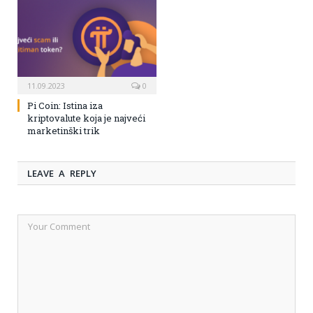
11.09.2023
0
Pi Coin: Istina iza
kriptovalute koja je najveći
marketinški trik
LEAVE A REPLY