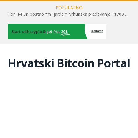
POPULARNO
Toni Milun postao “milijarder”! Vrhunska predavanja i 1700 posjetitelja obilježili su mjesec financijske pismenosti
Hrvatski Bitcoin Portal