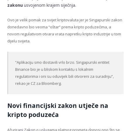
zakonu
usvojenom krajem siječnja.
Ovo je velik pomak za svijet kriptovaluta jer je Singapurski zakon
donedavno bio veoma “oštar” prema kripto poduzećima, a
novom regulativom otvara vrata napretku kripto industrije u tom
dijelu svijeta.
“Aplikaciju smo dostavili vrlo brzo. Singapurski entitet
Binance bio je u bliskom kontaktu s lokalnim
regulatorima i oni su oduvijek bili otvoreni za suradnju”,
rekao je CZ za Bloomberg.
Novi financijski zakon utječe na
kripto poduzeća
Ažurirani Zakon o uslugama platnog prometa donosi ono što se