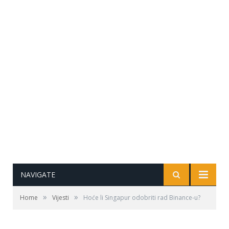
NAVIGATE
»
»
Home
Vijesti
Hoće li Singapur odobriti rad Binance-u?