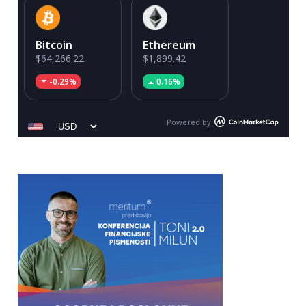
Bitcoin
Ethereum
$64,266.22
$1,899.42
-0.29%
0.16%
Powered by