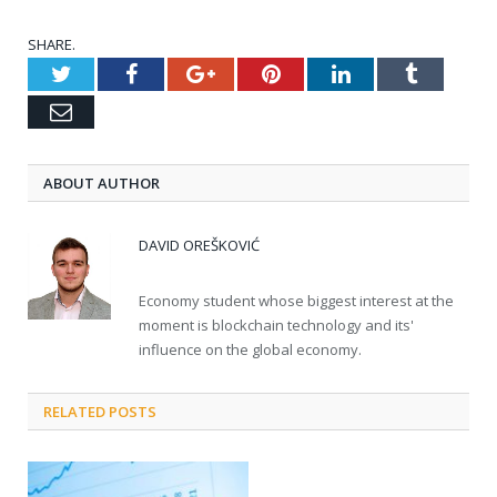
SHARE.
Twitter
Facebook
Google+
Pinterest
LinkedIn
Tumblr
Email
ABOUT AUTHOR
DAVID OREŠKOVIĆ
Economy student whose biggest interest at the
moment is blockchain technology and its'
influence on the global economy.
RELATED POSTS