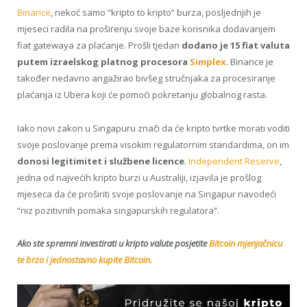
Binance
, nekoć samo “kripto to kripto” burza, posljednjih je
mjeseci radila na proširenju svoje baze korisnika dodavanjem
fiat gatewaya za plaćanje. Prošli tjedan
dodano je 15 fiat valuta
putem izraelskog platnog procesora
Simplex
. Binance je
također nedavno angažirao bivšeg stručnjaka za procesiranje
plaćanja iz Ubera koji će pomoći pokretanju globalnog rasta.
Iako novi zakon u Singapuru znači da će kripto tvrtke morati voditi
svoje poslovanje prema visokim regulatornim standardima, on im
donosi legitimitet i službene licence
.
Independent Reserve
,
jedna od najvećih kripto burzi u Australiji, izjavila je prošlog
mjeseca da će proširiti svoje poslovanje na Singapur navodeći
“niz pozitivnih pomaka singapurskih regulatora”.
Ako ste spremni investirati u kripto valute posjetite
Bitcoin mjenjačnicu
te brzo i jednostavno kupite Bitcoin.