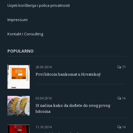
Uvjeti korištenja i polica privatnosti
Impressum
Kontakt i Consulting
POPULARNO
28.09.2014
77
Prvi bitcoin bankomat u Hrvatskoj!
03.04.2016
16
15 načina kako da dođete do svog prvog
bitcoina
11.10.2014
14