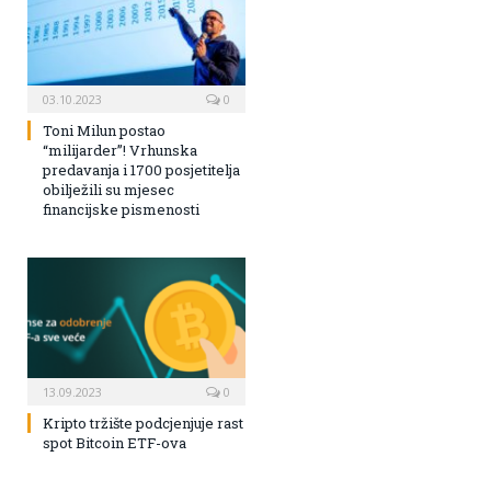
03.10.2023
0
Toni Milun postao
“milijarder”! Vrhunska
predavanja i 1700 posjetitelja
obilježili su mjesec
financijske pismenosti
13.09.2023
0
Kripto tržište podcjenjuje rast
spot Bitcoin ETF-ova