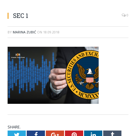
SEC 1
0
BY
MARINA ZUBIĆ
ON
18.09.2018
SHARE.
Twitter
Facebook
Google+
Pinterest
LinkedIn
Tumblr