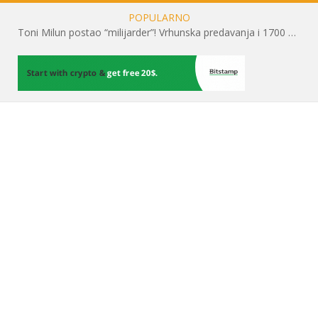
POPULARNO
Toni Milun postao “milijarder”! Vrhunska predavanja i 1700 posjetitelja obilježili su mjesec financijske pismenosti