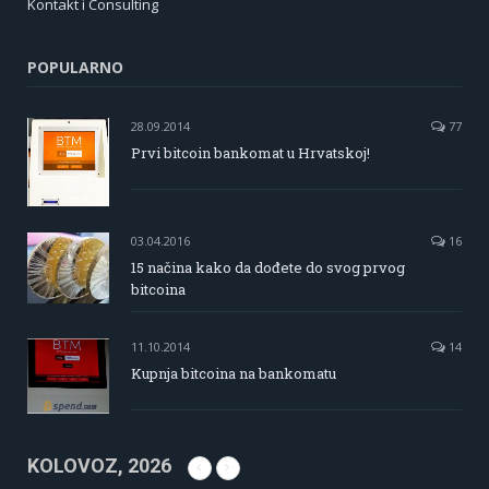
Kontakt i Consulting
POPULARNO
28.09.2014
77
Prvi bitcoin bankomat u Hrvatskoj!
03.04.2016
16
15 načina kako da dođete do svog prvog
bitcoina
11.10.2014
14
Kupnja bitcoina na bankomatu
KOLOVOZ, 2026