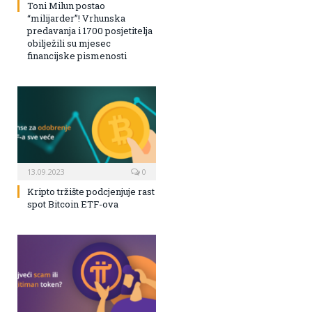
Toni Milun postao
“milijarder”! Vrhunska
predavanja i 1700 posjetitelja
obilježili su mjesec
financijske pismenosti
13.09.2023
0
Kripto tržište podcjenjuje rast
spot Bitcoin ETF-ova