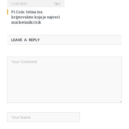
11.09.2023
0
Pi Coin: Istina iza
kriptovalute koja je najveći
marketinški trik
LEAVE A REPLY