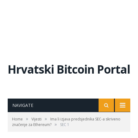
Hrvatski Bitcoin Portal
NAVIGATE
»
»
Home
Vijesti
Ima li izjava predsjednika SEC-a skriveno
»
značenje za Ethereum?
SEC 1