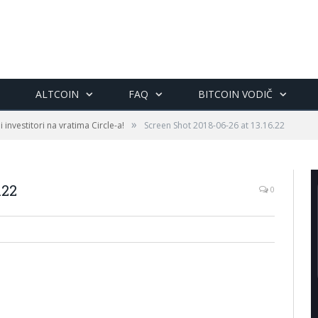
ALTCOIN
FAQ
BITCOIN VODIČ
»
i investitori na vratima Circle-a!
Screen Shot 2018-06-26 at 13.16.22
.22
0