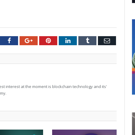
tter
Facebook
Google+
Pinterest
LinkedIn
Tumblr
Email
t interest at the moment is blockchain technology and its'
omy.