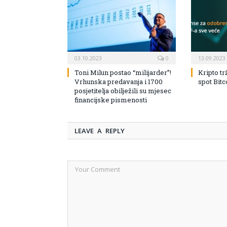
03.10.2023
0
13.09.2023
Toni Milun postao “milijarder”!
Kripto tr
Vrhunska predavanja i 1700
spot Bit
posjetitelja obilježili su mjesec
financijske pismenosti
LEAVE A REPLY