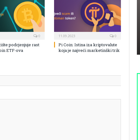
0
11.09.2023
0
žište podcjenjuje rast
Pi Coin: Istina iza kriptovalute
coin ETF-ova
koja je najveći marketinški trik