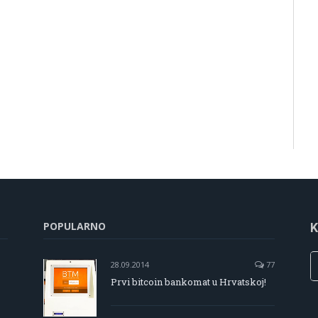
POPULARNO
K
28.09.2014
77
Prvi bitcoin bankomat u Hrvatskoj!