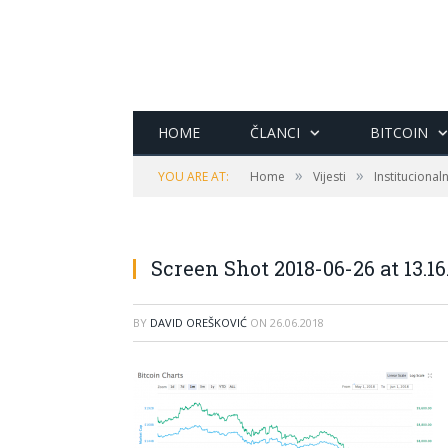
HOME
ČLANCI
BITCOIN
»
»
YOU ARE AT:
Home
Vijesti
Institucionaln
Screen Shot 2018-06-26 at 13.16
BY
DAVID OREŠKOVIĆ
ON
26.06.2018