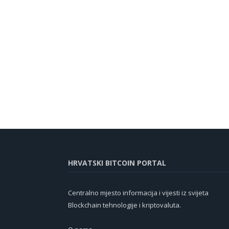
HRVATSKI BITCOIN PORTAL
Centralno mjesto informacija i vijesti iz svijeta
Blockchain tehnologije i kriptovaluta.