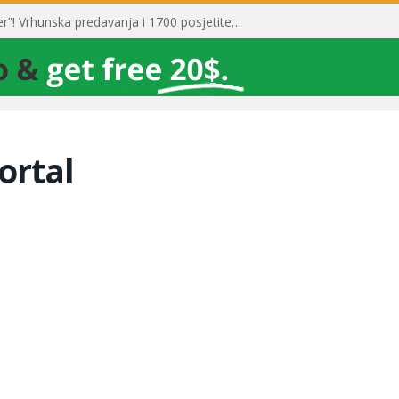
Toni Milun postao “milijarder”! Vrhunska predavanja i 1700 posjetitelja obilježili su mjesec financijske pismenosti
ortal