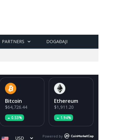
PARTNERS
DOGAĐAJI
Bitcoin
Ethereum
$64,726.44
$1,911.20
0.53%
1.94%
Powered by