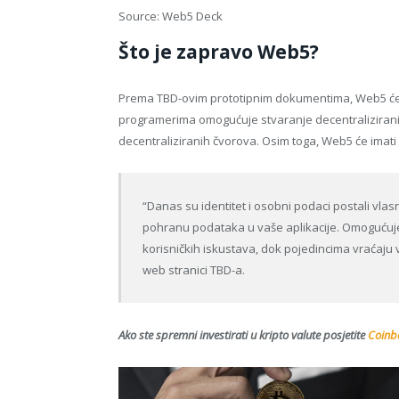
Source: Web5 Deck
Što je zapravo Web5?
Prema TBD-ovim prototipnim dokumentima, Web5 će f
programerima omogućuje stvaranje decentraliziranih 
decentraliziranih čvorova. Osim toga, Web5 će ima
“Danas su identitet i osobni podaci postali vlasn
pohranu podataka u vaše aplikacije. Omogućuj
korisničkih iskustava, dok pojedincima vraćaju 
web stranici TBD-a.
Ako ste spremni investirati u kripto valute posjetite
Coinba