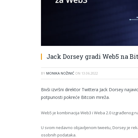
Jack Dorsey gradi Web5 na Bi
BY
MONIKA NOŽINIĆ
ON
13.06.2022
Bivši izvršni direktor Twittera Jack Dorsey najavi
potpunosti pokreće Bitcoin mreža.
Web5 je kombinacija Web3 i Weba 2.0 izgrađenog na 
U svom nedavno objavljenom tweetu, Dorsey je rekao
osobnih podataka.