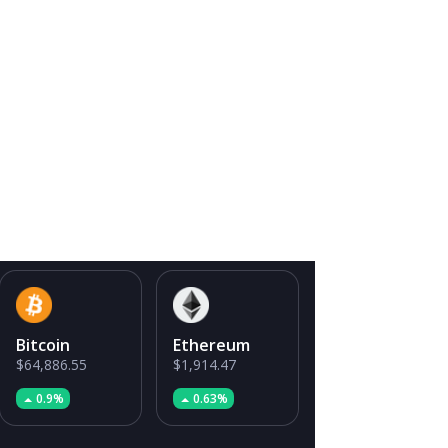
Bitcoin
Ethereum
$64,886.55
$1,914.47
0.9%
0.63%