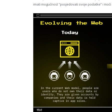
imati mogućnost “posjedovati svoje podatke” i moći će