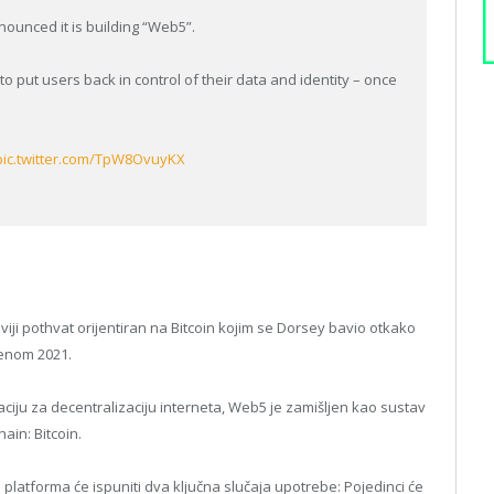
nounced it is building “Web5”.
to put users back in control of their data and identity – once
pic.twitter.com/TpW8OvuyKX
iji pothvat orijentiran na Bitcoin kojim se Dorsey bavio otkako
denom 2021.
ciju za decentralizaciju interneta, Web5 je zamišljen kao sustav
ain: Bitcoin.
 platforma će ispuniti dva ključna slučaja upotrebe: Pojedinci će