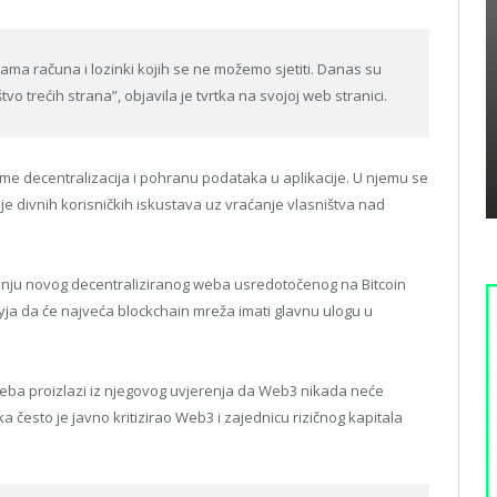
ama računa i lozinki kojih se ne možemo sjetiti. Danas su
vo trećih strana”, objavila je tvrtka na svojoj web stranici.
orme decentralizacija i pohranu podataka u aplikacije. U njemu se
je divnih korisničkih iskustava uz vraćanje vlasništva nad
radnju novog decentraliziranog weba usredotočenog na Bitcoin
yja da će najveća blockchain mreža imati glavnu ulogu u
ba proizlazi iz njegovog uvjerenja da Web3 nikada neće
cka često je javno kritizirao Web3 i zajednicu rizičnog kapitala