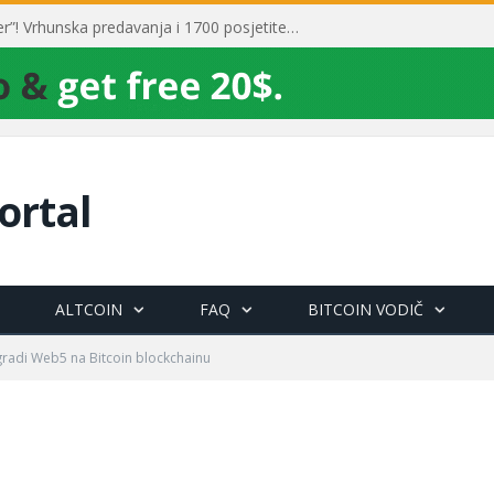
Toni Milun postao “milijarder”! Vrhunska predavanja i 1700 posjetitelja obilježili su mjesec financijske pismenosti
ortal
ALTCOIN
FAQ
BITCOIN VODIČ
gradi Web5 na Bitcoin blockchainu