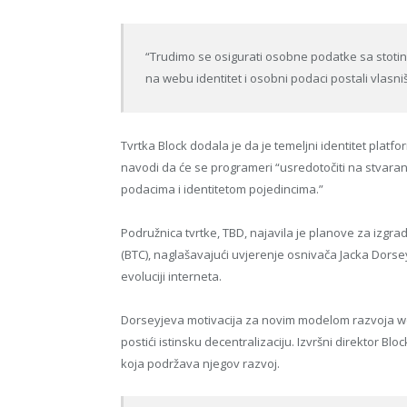
“Trudimo se osigurati osobne podatke sa stotin
na webu identitet i osobni podaci postali vlasništ
Tvrtka Block dodala je da je temeljni identitet platf
navodi da će se programeri “usredotočiti na stvaran
podacima i identitetom pojedincima.”
Podružnica tvrtke, TBD, najavila je planove za izg
(BTC), naglašavajući uvjerenje osnivača Jacka Dorse
evoluciji interneta.
Dorseyjeva motivacija za novim modelom razvoja we
postići istinsku decentralizaciju. Izvršni direktor Blo
koja podržava njegov razvoj.