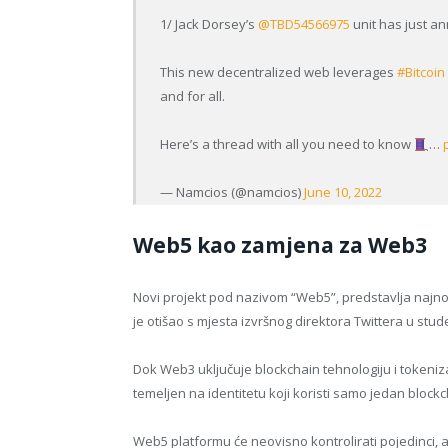
1/ Jack Dorsey’s
@TBD54566975
unit has just an
This new decentralized web leverages
#Bitcoin
and for all.
Here’s a thread with all you need to know
…
— Namcios (@namcios)
June 10, 2022
Web5 kao zamjena za Web3
Novi projekt pod nazivom “Web5”, predstavlja najnov
je otišao s mjesta izvršnog direktora Twittera u stu
Dok Web3 uključuje blockchain tehnologiju i tokeniza
temeljen na identitetu koji koristi samo jedan blockch
Web5 platformu će neovisno kontrolirati pojedinci, a