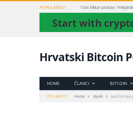
POPULARNO
Hrvatski Bitcoin P
HOME
ČLANCI
BITCOIN
»
»
YOU ARE AT:
Home
Vijesti
Jack Dorsey 