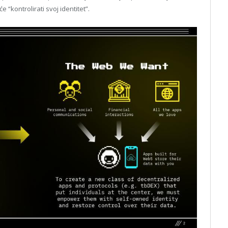
 “kontrolirati svoj identitet”.