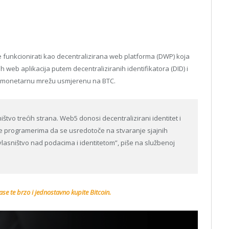
unkcionirati kao decentralizirana web platforma (DWP) koja
web aplikacija putem decentraliziranih identifikatora (DID) i
ti monetarnu mrežu usmjerenu na BTC.
ištvo trećih strana. Web5 donosi decentralizirani identitet i
e programerima da se usredotoče na stvaranje sjajnih
vlasništvo nad podacima i identitetom”, piše na službenoj
se te brzo i jednostavno kupite Bitcoin.