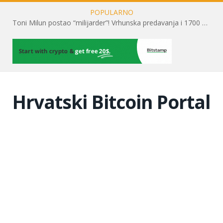
POPULARNO
Toni Milun postao “milijarder”! Vrhunska predavanja i 1700 posjetitelja obilježili su mjesec financijske pismenosti
Hrvatski Bitcoin Portal