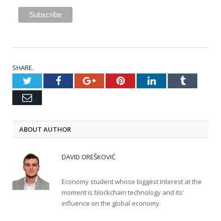
SHARE.
Twitter
Facebook
Google+
Pinterest
LinkedIn
Tumblr
Email
ABOUT AUTHOR
DAVID OREŠKOVIĆ
Economy student whose biggest interest at the
moment is blockchain technology and its'
influence on the global economy.