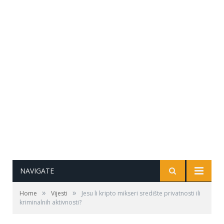
NAVIGATE
»
»
Home
Vijesti
Jesu li kripto mikseri središte privatnosti ili
kriminalnih aktivnosti?