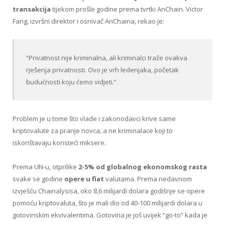
transakcija
tijekom prošle godine prema tvrtki AnChain. Victor
Fang, izvršni direktor i osnivač AnChaina, rekao je:
“Privatnost nije kriminalna, ali kriminalci traže ovakva
rješenja privatnosti. Ovo je vrh ledenjaka, početak
budućnosti koju ćemo vidjeti.”
Problem je u tome što vlade i zakonodavci krive same
kriptovalute za pranje novca, a ne kriminalace koji to
iskorištavaju koristeći miksere.
Prema UN-u, otprilike
2-5% od globalnog ekonomskog rasta
svake se godine
opere u fiat
valutama. Prema nedavnom
izvješću Chainalysisa, oko 8,6 milijardi dolara godišnje se opere
pomoću kriptovaluta, što je mali dio od 40-100 milijardi dolara u
gotovinskim ekvivalentima. Gotovina je još uvijek “go-to” kada je