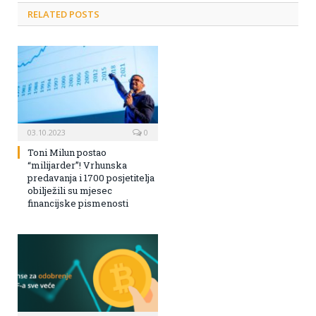
RELATED POSTS
03.10.2023
0
Toni Milun postao
“milijarder”! Vrhunska
predavanja i 1700 posjetitelja
obilježili su mjesec
financijske pismenosti