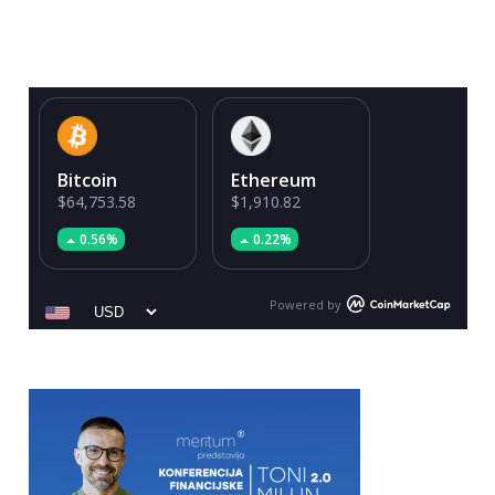
Bitcoin
Ethereum
$64,753.58
$1,910.82
0.56%
0.22%
Powered by