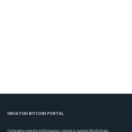
HRVATSKI BITCOIN PORTAL
Centralno mjesto informacija i vijesti iz svijeta Blockchain