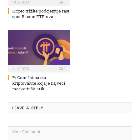
13.09.2023
0
Kripto tržište podcjenjuje rast
spot Bitcoin ETF-ova
11.09.2023
0
Pi Coin: Istina iza
kriptovalute koja je najveći
marketinški trik
LEAVE A REPLY