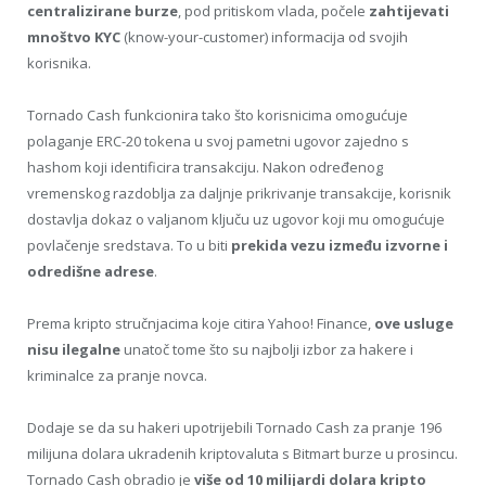
centralizirane burze
, pod pritiskom vlada, počele
zahtijevati
mnoštvo KYC
(know-your-customer) informacija od svojih
korisnika.
Tornado Cash funkcionira tako što korisnicima omogućuje
polaganje ERC-20 tokena u svoj pametni ugovor zajedno s
hashom koji identificira transakciju. Nakon određenog
vremenskog razdoblja za daljnje prikrivanje transakcije, korisnik
dostavlja dokaz o valjanom ključu uz ugovor koji mu omogućuje
povlačenje sredstava. To u biti
prekida vezu između izvorne i
odredišne ​​adrese
.
Prema kripto stručnjacima koje citira Yahoo! Finance,
ove usluge
nisu ilegalne
unatoč tome što su najbolji izbor za hakere i
kriminalce za pranje novca.
Dodaje se da su hakeri upotrijebili Tornado Cash za pranje 196
milijuna dolara ukradenih kriptovaluta s Bitmart burze u prosincu.
Tornado Cash obradio je
više od 10 milijardi dolara kripto