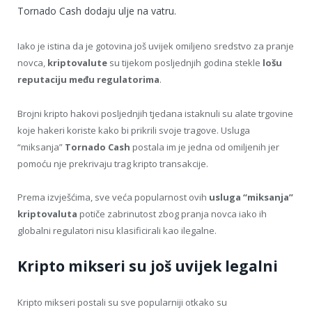
Tornado Cash dodaju ulje na vatru.
Iako je istina da je gotovina još uvijek omiljeno sredstvo za pranje
novca,
kriptovalute
su tijekom posljednjih godina stekle
lošu
reputaciju među regulatorima
.
Brojni kripto hakovi posljednjih tjedana istaknuli su alate trgovine
koje hakeri koriste kako bi prikrili svoje tragove. Usluga
“miksanja”
Tornado Cash
postala im je jedna od omiljenih jer
pomoću nje prekrivaju trag kripto transakcije.
Prema izvješćima, sve veća popularnost ovih
usluga “miksanja”
kriptovaluta
potiče zabrinutost zbog pranja novca iako ih
globalni regulatori nisu klasificirali kao ilegalne.
Kripto mikseri su još uvijek legalni
Kripto mikseri postali su sve popularniji otkako su