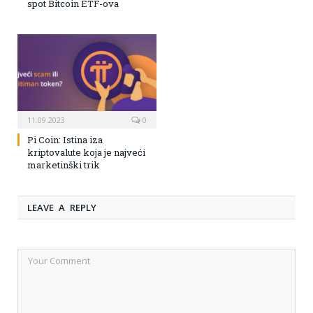
spot Bitcoin ETF-ova
11.09.2023
0
Pi Coin: Istina iza
kriptovalute koja je najveći
marketinški trik
LEAVE A REPLY