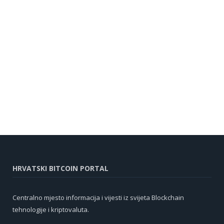
HRVATSKI BITCOIN PORTAL
Centralno mjesto informacija i vijesti iz svijeta Blockchain
tehnologije i kriptovaluta.