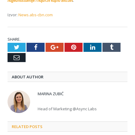
najjednostavnije i najbrže kupiti Bitcoin
.
Izvor:
News.abs-cbn.com
SHARE.
Twitter
Facebook
Google+
Pinterest
LinkedIn
Tumblr
Email
ABOUT AUTHOR
MARINA ZUBIĆ
Head of Marketing @Async Labs
RELATED POSTS