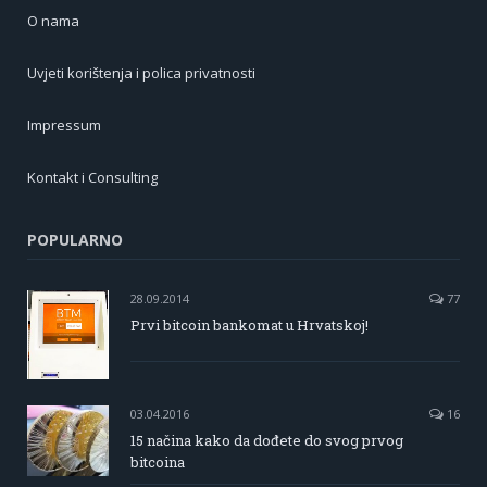
O nama
Uvjeti korištenja i polica privatnosti
Impressum
Kontakt i Consulting
POPULARNO
28.09.2014
77
Prvi bitcoin bankomat u Hrvatskoj!
03.04.2016
16
15 načina kako da dođete do svog prvog
bitcoina