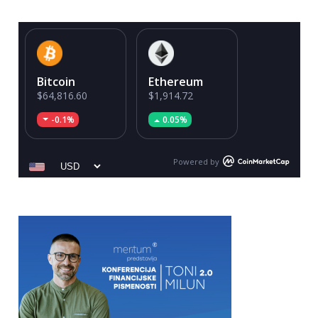
Bitcoin
Ethereum
$64,816.60
$1,914.72
-0.1%
0.05%
Powered by