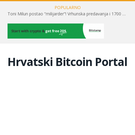
POPULARNO
Toni Milun postao “milijarder”! Vrhunska predavanja i 1700 posjetitelja obilježili su mjesec financijske pismenosti
Hrvatski Bitcoin Portal