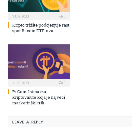
13.09.2023
0
Kripto tržište podcjenjuje rast
spot Bitcoin ETF-ova
11.09.2023
0
Pi Coin: Istina iza
kriptovalute koja je najveći
marketinški trik
LEAVE A REPLY