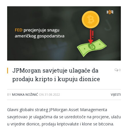
JPMorgan savjetuje ulagače da
0
prodaju kripto i kupuju dionice
BY
MONIKA NOŽINIĆ
ON
31.08.2022
VIJESTI
Glavni globalni strateg JPMorgan Asset Managementa
savjetovao je ulagačima da se usredotoče na procjene, ulažu
u vrijedne dionice, prodaju kriptovalute i klone se bitcoina.