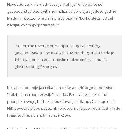
Navodeći veliki rizik od recesije, Kelly je rekao da će se
gospodarstvo oporaviti i normalizirati do kraja sljedeće godine.
Međutim, upozorio je da je pravo pitanje “koliku štetu FED želi
nanijeti ovom gospodarstvu?”
“Federalne rezerve precjenjuju snagu američkog
gospodarstva jer se osjećaju krivima zbog činjenice da je
inflacija porasla pod njihovim nadzorom”, istaknuo je
glavni strateg JPMorgana.
Kelly je u ponedjeljak rekao da će se američko gospodarstvo
“kolebati na rubu recesije” sve dok Federalne rezerve ne
popuste u svojoj borbi za obuzdavanje inflacije. Očekuje da će
FED povećati stopu saveznih fondova na raspon od 3.75%-4% do
kraja godine, s trenutnih 2.25%-2.5%.