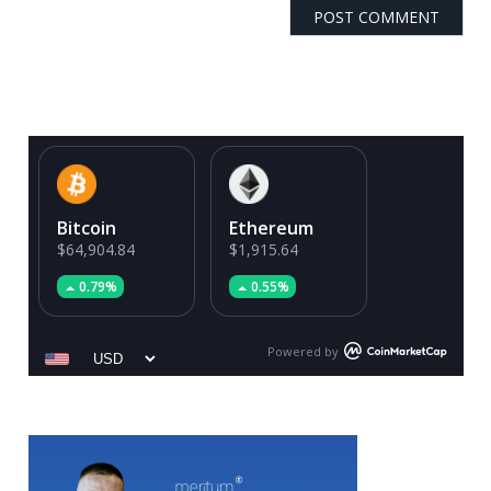
Bitcoin
Ethereum
$64,904.84
$1,915.64
0.79%
0.55%
Powered by