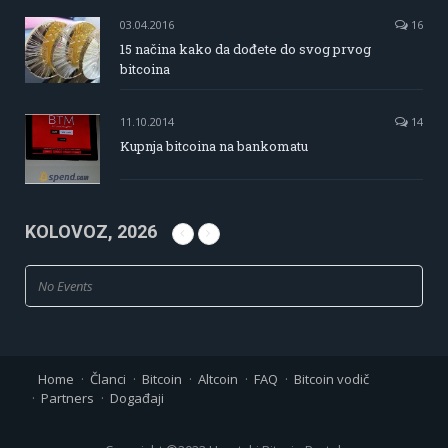
03.04.2016
16
15 načina kako da dođete do svog prvog
bitcoina
11.10.2014
14
Kupnja bitcoina na bankomatu
KOLOVOZ, 2026
No Events
Home
Članci
Bitcoin
Altcoin
FAQ
Bitcoin vodič
Partners
Događaji