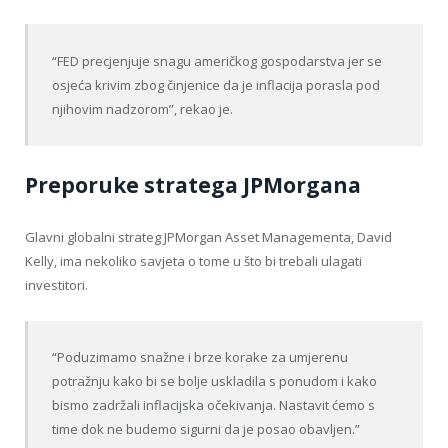
“FED precjenjuje snagu američkog gospodarstva jer se
osjeća krivim zbog činjenice da je inflacija porasla pod
njihovim nadzorom”, rekao je.
Preporuke stratega JPMorgana
Glavni globalni strateg JPMorgan Asset Managementa, David
Kelly, ima nekoliko savjeta o tome u što bi trebali ulagati
investitori.
“Poduzimamo snažne i brze korake za umjerenu
potražnju kako bi se bolje uskladila s ponudom i kako
bismo zadržali inflacijska očekivanja. Nastavit ćemo s
time dok ne budemo sigurni da je posao obavljen.”