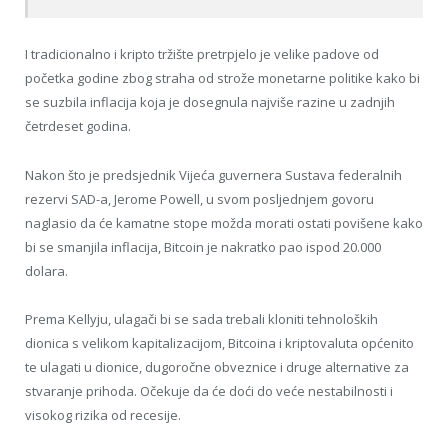
I tradicionalno i kripto tržište pretrpjelo je velike padove od
početka godine zbog straha od strože monetarne politike kako bi
se suzbila inflacija koja je dosegnula najviše razine u zadnjih
četrdeset godina.
Nakon što je predsjednik Vijeća guvernera Sustava federalnih
rezervi SAD-a, Jerome Powell, u svom posljednjem govoru
naglasio da će kamatne stope možda morati ostati povišene kako
bi se smanjila inflacija, Bitcoin je nakratko pao ispod 20.000
dolara.
Prema Kellyju, ulagači bi se sada trebali kloniti tehnoloških
dionica s velikom kapitalizacijom, Bitcoina i kriptovaluta općenito
te ulagati u dionice, dugoročne obveznice i druge alternative za
stvaranje prihoda. Očekuje da će doći do veće nestabilnosti i
visokog rizika od recesije.