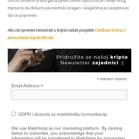
Izvršni direktor JPMorgana Jamie Dimon upozorio je ranije ovog
mjeseca da dolazni ekonomski uragan i ulagačima je savjetovao
da se pripreme.
Ako ste spremni investirati u kripto valute posjetite
Coinbase te brzo i
jednostavno kupite Bitcoin.
*
indicates required
*
Email Address
GDPR i dozvola za marketinšku komunikaciju
We use Mailchimp as our marketing platform. By clicking
below to subscribe, you acknowledge that your
information will be transferred to Mailchimp for processing.