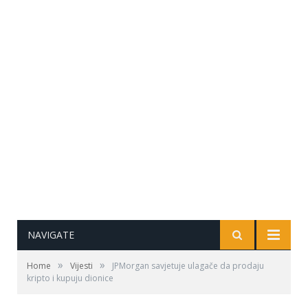
NAVIGATE
»
»
Home
Vijesti
JPMorgan savjetuje ulagače da prodaju
kripto i kupuju dionice