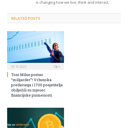
is changing how we live, think and interact.
RELATED POSTS
03.10.2023
0
Toni Milun postao
“milijarder”! Vrhunska
predavanja i 1700 posjetitelja
obilježili su mjesec
financijske pismenosti