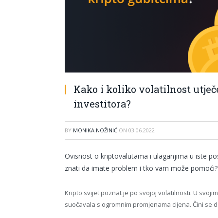
Kako i koliko volatilnost utje
investitora?
BY
MONIKA NOŽINIĆ
ON
03.06.2022
Ovisnost o kriptovalutama i ulaganjima u iste po
znati da imate problem i tko vam može pomoći? 
Kripto svijet poznat je po svojoj volatilnosti. U svo
suočavala s ogromnim promjenama cijena. Čini se da