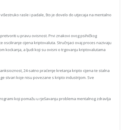
 višestruko rasle i padale, što je dovelo do utjecaja na mentalno
pretvoriti u pravu ovisnost. Prvi znakovi ovog psihičkog
 osciliranje cijena kriptovaluta. Stručnjaci ovaj proces nazivaju
m kockanja, a ljudi koji su ovisni o trgovanju kriptovalutama
 anksioznost, 24-satno praćenje kretanja kripto cijena te stalna
uge stvari koje nisu povezane s kripto industrijom. Sve
 programi koji pomažu u rješavanju problema mentalnog zdravlja