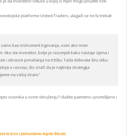
 je da investitori odluče u kojoj si mjeri mogu priuštiti rizik.
sticijske platforme United Traders, ulagači se ne bi trebali
te samo kao instrument trgovanja, osim ako niste
 Ako ste investitor, bolje je razumjeti kako nastaje cijena i
te i obrasce ponašanja na tržištu. Tada dobivate širu sliku.
trija u razvoju, što znači da je najbolja strategija
ijeme na vašoj strani.”
 kripto ovisnika u svom okruženju? Ulažite pametno i promišljeno i
se te brzo i jednostavno kupite Bitcoin.