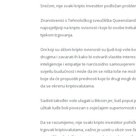
Srećom, nije svaki kripto investitor podložan probl
Znanstvenici s Tehnološkog sveučilišta Queensland u
najosjetljiviji na kripto ovisnost i koje bi osobe tr
tijekom trgovanja.
Oni koji su skloni kripto ovisnosti su ljudi koji vole 
drugima i zavarati ih kako bi ostvarili vlastite int
inteligencije i empatije te narcisoidno samouvjereni p
svijetlu budućnost i misle da im se ništa loše ne mož
boje da će propustiti prednosti koje bi drugi mogli d
da se okrenu kriptovalutama.
Sadisti također vole ulagati u Bitcoin jer, baš poput 
užitak tuđe boli povezan s osjećajem superiornosti
Da se razumijemo, nije svaki kripto investitor psihičk
trgovati kriptovalutama, važno je uzeti u obzir sve či