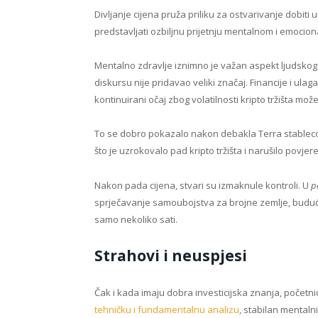
Divljanje cijena pruža priliku za ostvarivanje dobiti 
predstavljati ozbiljnu prijetnju mentalnom i emocio
Mentalno zdravlje iznimno je važan aspekt ljudsko
diskursu nije pridavao veliki značaj. Financije i ul
kontinuirani očaj zbog volatilnosti kripto tržišta može 
To se dobro pokazalo nakon debakla Terra stablecoi
što je uzrokovalo pad kripto tržišta i narušilo povjer
Nakon pada cijena, stvari su izmaknule kontroli. U
p
sprječavanje samoubojstva za brojne zemlje, budući
samo nekoliko sati.
Strahovi i neuspjesi
Čak i kada imaju dobra investicijska znanja, početn
tehničku i fundamentalnu analizu
, stabilan mentaln