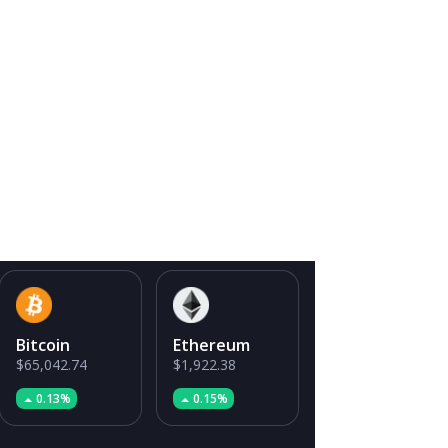
Bitcoin
Ethereum
$65,042.74
$1,922.38
0.13%
0.15%