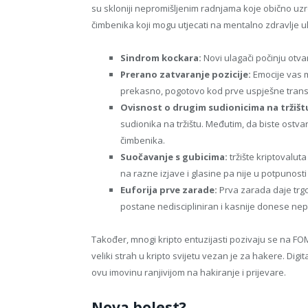
su skloniji nepromišljenim radnjama koje obično uzr
čimbenika koji mogu utjecati na mentalno zdravlje u
Sindrom kockara:
Novi ulagači počinju otvar
Prerano zatvaranje pozicije:
Emocije vas mo
prekasno, pogotovo kod prve uspješne trans
Ovisnost o drugim sudionicima na tržišt
sudionika na tržištu. Međutim, da biste ostva
čimbenika.
Suočavanje s gubicima:
tržište kriptovalu
na razne izjave i glasine pa nije u potpunosti l
Euforija prve zarade:
Prva zarada daje trg
postane nediscipliniran i kasnije donese nep
Također, mnogi kripto entuzijasti pozivaju se na FOM
veliki strah u kripto svijetu vezan je za hakere. Digi
ovu imovinu ranjivijom na hakiranje i prijevare.
Nova bolest?