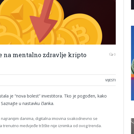
če na mentalno zdravlje kripto
0
VIJESTI
stala je “nova bolest” investitora. Tko je pogođen, kako
Saznajte u nastavku članka.
jim najranijim danima, digitalna imovina svakodnevno se
 trenutno medvjeđe tržište nije iznimka od ovog trenda.