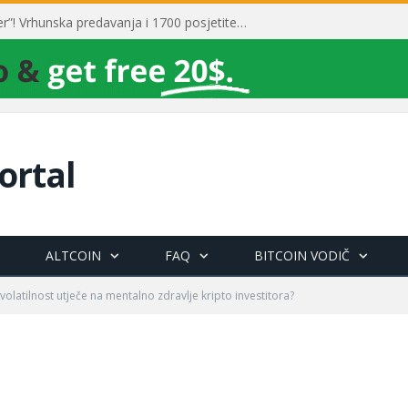
Toni Milun postao “milijarder”! Vrhunska predavanja i 1700 posjetitelja obilježili su mjesec financijske pismenosti
ortal
ALTCOIN
FAQ
BITCOIN VODIČ
 volatilnost utječe na mentalno zdravlje kripto investitora?