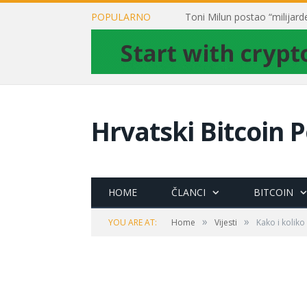
POPULARNO
Hrvatski Bitcoin P
HOME
ČLANCI
BITCOIN
»
»
YOU ARE AT:
Home
Vijesti
Kako i koliko