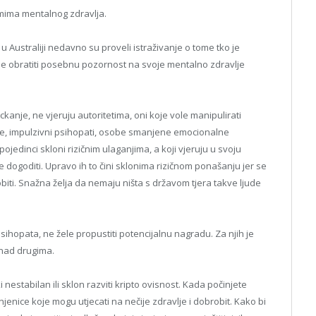
emima mentalnog zdravlja.
 Australiji nedavno su proveli istraživanje o tome tko je
ebale obratiti posebnu pozornost na svoje mentalno zdravlje
kockanje, ne vjeruju autoritetima, oni koje vole manipulirati
erese, impulzivni psihopati, osobe smanjene emocionalne
ojedinci skloni rizičnim ulaganjima, a koji vjeruju u svoju
e dogoditi. Upravo ih to čini sklonima rizičnom ponašanju jer se
obiti. Snažna želja da nemaju ništa s državom tjera takve ljude
psihopata, ne žele propustiti potencijalnu nagradu. Za njih je
 nad drugima.
i nestabilan ili sklon razviti kripto ovisnost. Kada počinjete
njenice koje mogu utjecati na nečije zdravlje i dobrobit. Kako bi