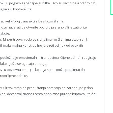
okuju pogreške i ozbiljne gubitke. Ovo su samo neki od brojnih
lagača u kriptovalute:
ati veliki broj transakcija bez razmišljanja.
gu natjerati da otvorite poziciju prerano i/ili je zatvorite
akcije.
u:
Mnogi trgovci vode se signalima i mišljenjima etabliranih
rili maksimalnu korist, važno je uzeti odmak od ovakvih
ta podložno je emocionalnim trendovima. Cijene odmah reagiraju
ako riješiti se utjecaja emocija.
ovcu pozitivnu emociju, koja ga samo može potaknuti da
romišljene odluke.
O ili tzv. strah od propuštanja potencijalne zarade. Još jedan
talna, decentralizirana i često anonimna priroda kriptovaluta čini