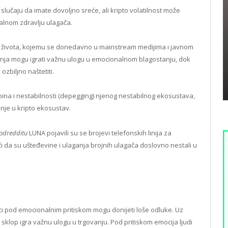
u slučaju da imate dovoljno sreće, ali kripto volatilnost može
nalnom zdravlju ulagača.
g života, kojemu se donedavno u mainstream medijima i javnom
aganja mogu igrati važnu ulogu u emocionalnom blagostanju, dok
ozbiljno naštetiti.
na i nestabilnosti (depegging) njenog nestabilnog ekosustava,
enje u kripto ekosustav.
odredditu
LUNA pojavili su se brojevi telefonskih linija za
 da su ušteđevine i ulaganja brojnih ulagača doslovno nestali u
ici pod emocionalnim pritiskom mogu donijeti loše odluke. Uz
i sklop igra važnu ulogu u trgovanju. Pod pritiskom emocija ljudi