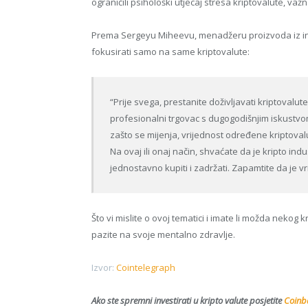
ograničili psihološki utjecaj stresa kriptovalute, važno
Prema Sergeyu Miheevu, menadžeru proizvoda iz inve
fokusirati samo na same kriptovalute:
“Prije svega, prestanite doživljavati kriptovalu
profesionalni trgovac s dugogodišnjim iskustvom.
zašto se mijenja, vrijednost određene kriptovalu
Na ovaj ili onaj način, shvaćate da je kripto indus
jednostavno kupiti i zadržati. Zapamtite da je vr
Što vi mislite o ovoj tematici i imate li možda nekog
pazite na svoje mentalno zdravlje.
Izvor:
Cointelegraph
Ako ste spremni investirati u kripto valute posjetite
Coinba