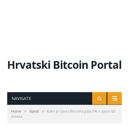
Hrvatski Bitcoin Portal
NAVIGATE
»
»
Home
Vijesti
Kako je cijena Bitcoina pala 5% u samo 60
minuta