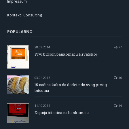
Impressum
Kontakt i Consulting
POPULARNO
28.09.2014
77
Prvi bitcoin bankomat u Hrvatskoj!
03.04.2016
16
15 načina kako da dođete do svog prvog
bitcoina
11.10.2014
14
Kupnja bitcoina na bankomatu