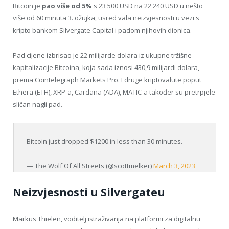
Bitcoin je
pao više od 5%
s 23 500 USD na 22 240 USD u nešto
više od 60 minuta 3. ožujka, usred vala neizvjesnosti u vezi s
kripto bankom Silvergate Capital i padom njihovih dionica.
Pad cijene izbrisao je 22 milijarde dolara iz ukupne tržišne
kapitalizacije Bitcoina, koja sada iznosi 430,9 milijardi dolara,
prema Cointelegraph Markets Pro. I druge kriptovalute poput
Ethera (ETH), XRP-a, Cardana (ADA), MATIC-a također su pretrpjele
sličan nagli pad.
Bitcoin just dropped $1200 in less than 30 minutes.
— The Wolf Of All Streets (@scottmelker)
March 3, 2023
Neizvjesnosti u Silvergateu
Markus Thielen, voditelj istraživanja na platformi za digitalnu