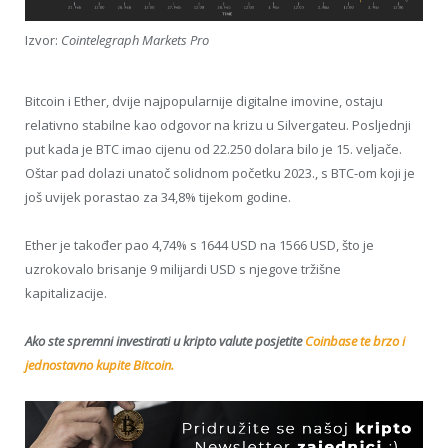
Izvor:
Cointelegraph Markets Pro
Bitcoin i Ether, dvije najpopularnije digitalne imovine, ostaju
relativno stabilne kao odgovor na krizu u Silvergateu. Posljednji
put kada je BTC imao cijenu od 22.250 dolara bilo je 15. veljače.
Oštar pad dolazi unatoč solidnom početku 2023., s BTC-om koji je
još uvijek porastao za 34,8% tijekom godine.
Ether je također pao 4,74% s 1644 USD na 1566 USD, što je
uzrokovalo brisanje 9 milijardi USD s njegove tržišne
kapitalizacije.
Ako ste spremni investirati u kripto valute posjetite
Coinbase te brzo i
jednostavno kupite Bitcoin.