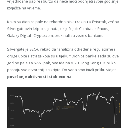
vrijednosne papire i burzu da neće moći podnijeti svoje godišnje
izvješće na vrijeme.
Kako su dionice pale na rekordno nisku razinu u četvrtak, većina
Silvergateovih kripto klijenata, uključujući Coinbase, Paxos,
Galaxy Digital i Crypto.com, prekinuli su veze s bankom.
Silvergate je SEC-u rekao da “analizira određene regulatorne i
druge upite i istrage koje su u tijeku.” Dionice banke sada su ove
godine pale za 67%. Ipak, ovo ide na ruku Hong Kongu i Kini, koji
postaju sve otvoreniji za kripto. Do sada smo imali priliku vidjeti
povećanje aktivnosti stablecoina
.