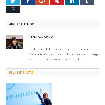
Twitter
Facebook
Google+
Pinterest
LinkedIn
Tumblr
Email
ABOUT AUTHOR
MONIKA NOŽINIĆ
Tech journalist interested in cryptocurrencies.
Passionately curious about the ways technology
is changing how we live, think and interact.
RELATED POSTS