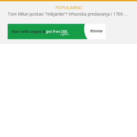
POPULARNO
Toni Milun postao “milijarder”! Vrhunska predavanja i 1700 posjetitelja obilježili su mjesec financijske pismenosti