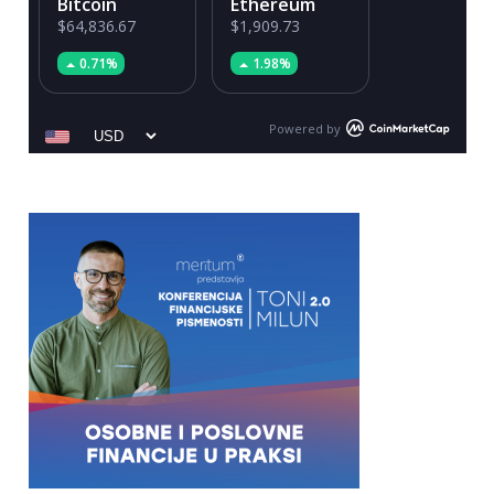
Bitcoin
Ethereum
$64,836.67
$1,909.73
0.71%
1.98%
Powered by