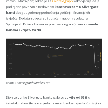
imovinu Matrixport, rekao je za
Cointelegraph
kako vjeruje da je
pad cijene povezan s nedavnom
kontroverzom u Silvergate
banci
zbog odgođenog podnošenja godišnjih financijskih
izvješća. Dodatan utjecaj su i pojačani napori regulatora
Sjedinjenih Država kojima se pokušava ograničiti
veza između
banaka i kripto tvrtki
.
Izvor:
Cointelegraph Markets Pro
Dionice banke Silvergate banke pale su za
više od 55%
u
četvrtak nakon što je u srijedu navečer banka najavila Komisiji za