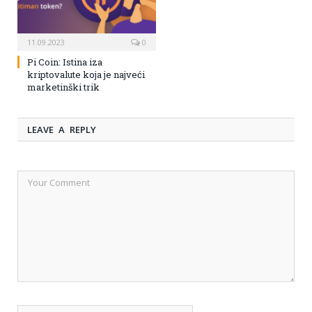
11.09.2023
0
Pi Coin: Istina iza
kriptovalute koja je najveći
marketinški trik
LEAVE A REPLY