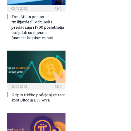
03.10.2023
0
Toni Milun postao
“milijarder”! Vrhunska
predavanja i 1700 posjetitelja
obilježili su mjesec
financijske pismenosti
13.09.2023
0
Kripto tržište podcjenjuje rast
spot Bitcoin ETF-ova