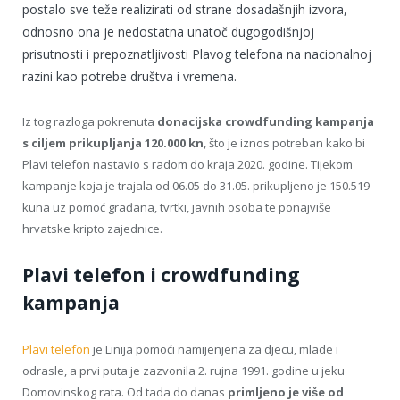
postalo sve teže realizirati od strane dosadašnjih izvora,
odnosno ona je nedostatna unatoč dugogodišnjoj
prisutnosti i prepoznatljivosti Plavog telefona na nacionalnoj
razini kao potrebe društva i vremena.
Iz tog razloga pokrenuta
donacijska crowdfunding kampanja
s ciljem prikupljanja 120.000 kn
, što je iznos potreban kako bi
Plavi telefon nastavio s radom do kraja 2020. godine. Tijekom
kampanje koja je trajala od 06.05 do 31.05. prikupljeno je 150.519
kuna uz pomoć građana, tvrtki, javnih osoba te ponajviše
hrvatske kripto zajednice.
Plavi telefon i crowdfunding
kampanja
Plavi telefon
je Linija pomoći namijenjena za djecu, mlade i
odrasle, a prvi puta je zazvonila 2. rujna 1991. godine u jeku
Domovinskog rata. Od tada do danas
primljeno je više od