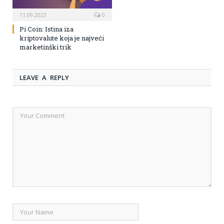
11.09.2023
0
Pi Coin: Istina iza
kriptovalute koja je najveći
marketinški trik
LEAVE A REPLY