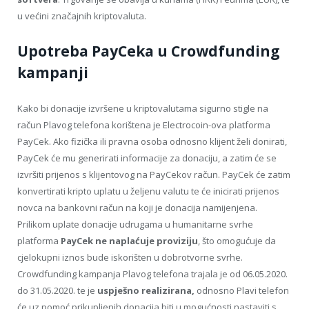
u većini značajnih kriptovaluta.
Upotreba PayCeka u Crowdfunding
kampanji
Kako bi donacije izvršene u kriptovalutama sigurno stigle na
račun Plavog telefona korištena je Electrocoin-ova platforma
PayCek. Ako fizička ili pravna osoba odnosno klijent želi donirati,
PayCek će mu generirati informacije za donaciju, a zatim će se
izvršiti prijenos s klijentovog na PayCekov račun. PayCek će zatim
konvertirati kripto uplatu u željenu valutu te će inicirati prijenos
novca na bankovni račun na koji je donacija namijenjena.
Prilikom uplate donacije udrugama u humanitarne svrhe
platforma
PayCek ne naplaćuje proviziju
, što omogućuje da
cjelokupni iznos bude iskorišten u dobrotvorne svrhe.
Crowdfunding kampanja Plavog telefona trajala je od 06.05.2020.
do 31.05.2020. te je
uspješno realizirana,
odnosno Plavi telefon
će uz pomoć prikupljenih donacija biti u mogućnosti nastaviti s