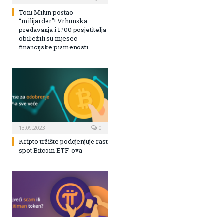
Toni Milun postao
“milijarder”! Vrhunska
predavanja i 1700 posjetitelja
obilježili su mjesec
financijske pismenosti
13.09.2023
0
Kripto tržište podcjenjuje rast
spot Bitcoin ETF-ova