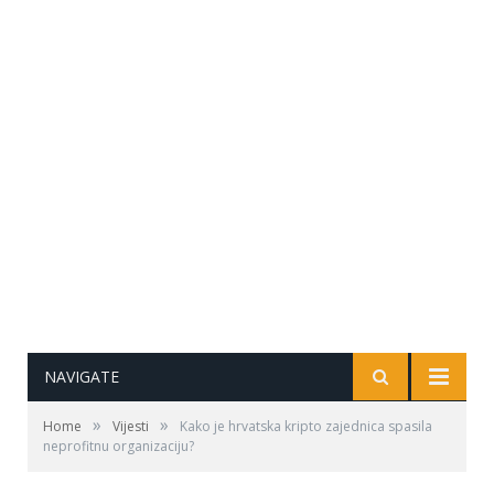
NAVIGATE
»
»
Home
Vijesti
Kako je hrvatska kripto zajednica spasila
neprofitnu organizaciju?