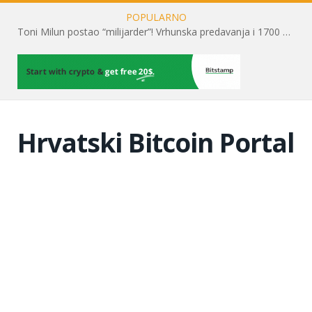
POPULARNO
Toni Milun postao “milijarder”! Vrhunska predavanja i 1700 posjetitelja obilježili su mjesec financijske pismenosti
Hrvatski Bitcoin Portal