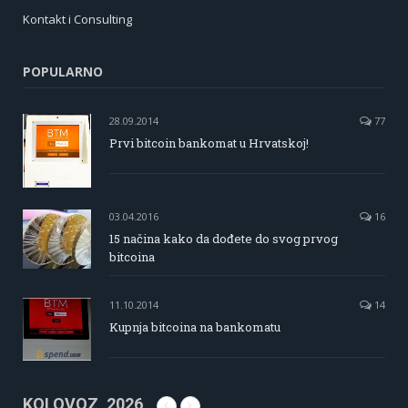
Kontakt i Consulting
POPULARNO
28.09.2014
77
Prvi bitcoin bankomat u Hrvatskoj!
03.04.2016
16
15 načina kako da dođete do svog prvog
bitcoina
11.10.2014
14
Kupnja bitcoina na bankomatu
KOLOVOZ, 2026