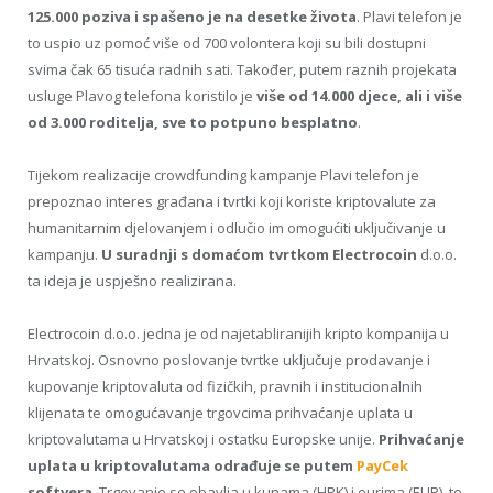
125.000 poziva i spašeno je na desetke života
. Plavi telefon je
to uspio uz pomoć više od 700 volontera koji su bili dostupni
svima čak 65 tisuća radnih sati. Također, putem raznih projekata
usluge Plavog telefona koristilo je
više od 14.000 djece, ali i više
od 3.000 roditelja, sve to potpuno besplatno
.
Tijekom realizacije crowdfunding kampanje Plavi telefon je
prepoznao interes građana i tvrtki koji koriste kriptovalute za
humanitarnim djelovanjem i odlučio im omogućiti uključivanje u
kampanju.
U suradnji s domaćom tvrtkom Electrocoin
d.o.o.
ta ideja je uspješno realizirana.
Electrocoin d.o.o. jedna je od najetabliranijih kripto kompanija u
Hrvatskoj. Osnovno poslovanje tvrtke uključuje prodavanje i
kupovanje kriptovaluta od fizičkih, pravnih i institucionalnih
klijenata te omogućavanje trgovcima prihvaćanje uplata u
kriptovalutama u Hrvatskoj i ostatku Europske unije.
Prihvaćanje
uplata u kriptovalutama odrađuje se putem
PayCek
softvera
. Trgovanje se obavlja u kunama (HRK) i eurima (EUR), te