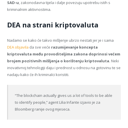
SAD-u
, zakonodavna tijela i dalje povezuju upotrebu istih s
kriminalnim aktivnostima.
DEA na strani kriptovaluta
Nadamo se kako će takvo mišljenje ubrzo nestati jer je i sama
DEA objavila
da sve veće
razumijevanje koncepta
kriptovaluta među provoditeljima zakona doprinosi većem
brojem pozitivnih mišljenja o korištenju kriptovaluta.
Neki
inovativnoj tehnologiji daju i prednost u odnosu na gotovinu te se
nadaju kako će ih kriminalci koristiti.
“The blockchain actually gives us a lot of tools to be able
to identify people,’’ agent Lilia Infante izjavio je za
Bloomberg ranije ovog mjeseca.