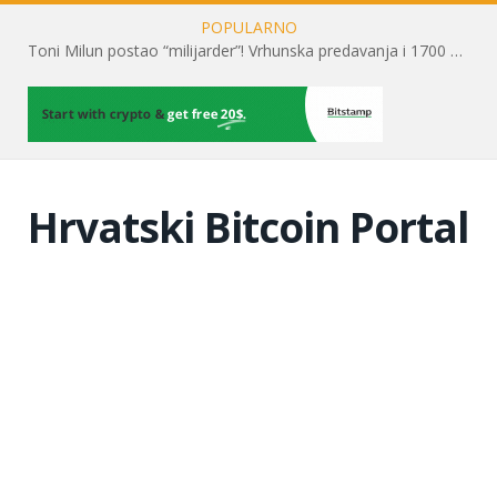
POPULARNO
Toni Milun postao “milijarder”! Vrhunska predavanja i 1700 posjetitelja obilježili su mjesec financijske pismenosti
Hrvatski Bitcoin Portal