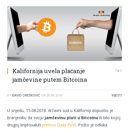
Kalifornija uvela plaćanje
0
jamčevine putem Bitcoina
BY
DAVID OREŠKOVIĆ
ON
20.08.2018
VIJESTI
U srijedu, 15.08.2018. državni sud u Kaliforniji dopustio je
branjeniku da svoju
jamčevinu plati u Bitcoinu
ili bilo kojoj
drugoj kriptovaluti
prenosi Daily Post
. Pošto je odluka