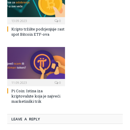
13.09.2023
0
Kripto tržište podcjenjuje rast
spot Bitcoin ETF-ova
11.09.2023
0
Pi Coin: Istina iza
kriptovalute koja je najveći
marketinški trik
LEAVE A REPLY