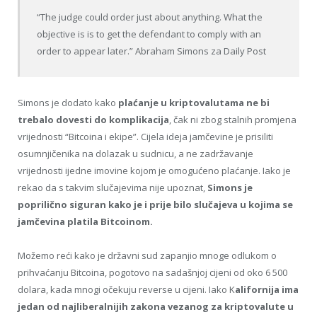
“The judge could order just about anything. What the
objective is is to get the defendant to comply with an
order to appear later.” Abraham Simons za Daily Post
Simons je dodato kako
plaćanje u kriptovalutama ne bi
trebalo dovesti do komplikacija
, čak ni zbog stalnih promjena
vrijednosti “Bitcoina i ekipe”. Cijela ideja jamčevine je prisiliti
osumnjičenika na dolazak u sudnicu, a ne zadržavanje
vrijednosti ijedne imovine kojom je omogućeno plaćanje. Iako je
rekao da s takvim slučajevima nije upoznat,
Simons je
poprilično siguran kako je i prije bilo slučajeva u kojima se
jamčevina platila Bitcoinom.
Možemo reći kako je državni sud zapanjio mnoge odlukom o
prihvaćanju Bitcoina, pogotovo na sadašnjoj cijeni od oko 6 500
dolara, kada mnogi očekuju reverse u cijeni. Iako K
alifornija ima
jedan od najliberalnijih zakona vezanog za kriptovalute u