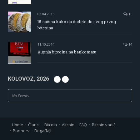
03.04.2016
16
15 načina kako da dođete do svog prvog
bitcoina
11.10.2014
14
Kupnja bitcoina na bankomatu
KOLOVOZ, 2026
No Events
Home
Članci
Bitcoin
Altcoin
FAQ
Bitcoin vodič
Partners
Događaji