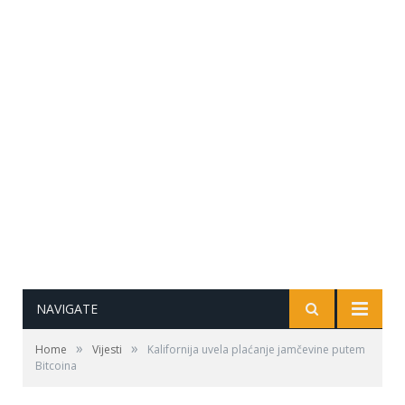
NAVIGATE
»
»
Home
Vijesti
Kalifornija uvela plaćanje jamčevine putem
Bitcoina