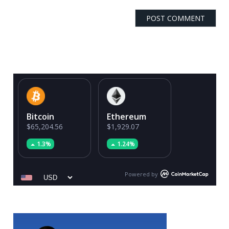
Bitcoin
Ethereum
$65,204.56
$1,929.07
1.3%
1.24%
Powered by