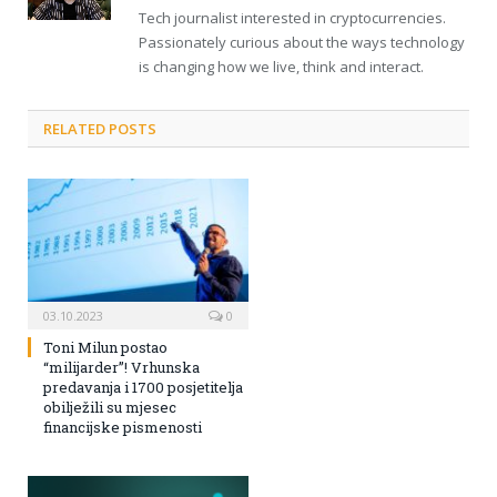
Tech journalist interested in cryptocurrencies.
Passionately curious about the ways technology
is changing how we live, think and interact.
RELATED POSTS
03.10.2023
0
Toni Milun postao
“milijarder”! Vrhunska
predavanja i 1700 posjetitelja
obilježili su mjesec
financijske pismenosti