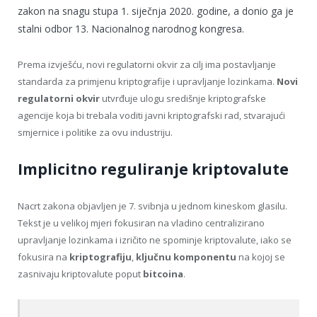
zakon na snagu stupa 1. siječnja 2020. godine, a donio ga je
stalni odbor 13. Nacionalnog narodnog kongresa.
Prema izvješću, novi regulatorni okvir za cilj ima postavljanje
standarda za primjenu kriptografije i upravljanje lozinkama.
Novi
regulatorni okvir
utvrđuje ulogu središnje kriptografske
agencije koja bi trebala voditi javni kriptografski rad, stvarajući
smjernice i politike za ovu industriju.
Implicitno reguliranje kriptovalute
Nacrt zakona objavljen je 7. svibnja u jednom kineskom glasilu.
Tekst je u velikoj mjeri fokusiran na vladino centralizirano
upravljanje lozinkama i izričito ne spominje kriptovalute, iako se
fokusira na
kriptografiju
,
ključnu komponentu
na kojoj se
zasnivaju kriptovalute poput
bitcoina
.