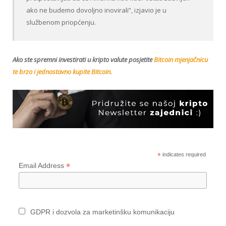
ako ne budemo dovoljno inovirali”, izjavio je u
službenom priopćenju.
Ako ste spremni investirati u kripto valute posjetite
Bitcoin mjenjačnicu
te brzo i jednostavno kupite Bitcoin.
*
indicates required
*
Email Address
GDPR i dozvola za marketinšku komunikaciju