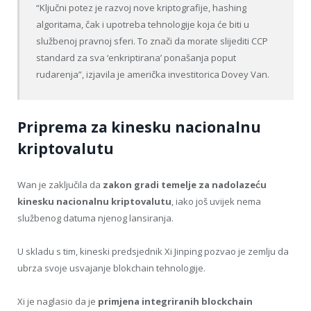
“Ključni potez je razvoj nove kriptografije, hashing
algoritama, čak i upotreba tehnologije koja će biti u
službenoj pravnoj sferi. To znači da morate slijediti CCP
standard za sva ‘enkriptirana’ ponašanja poput
rudarenja”, izjavila je američka investitorica Dovey Van.
Priprema za kinesku nacionalnu
kriptovalutu
Wan je zaključila da
zakon gradi temelje
za nadolazeću
kinesku nacionalnu kriptovalutu
, iako još uvijek nema
službenog datuma njenog lansiranja.
U skladu s tim, kineski predsjednik Xi Jinping pozvao je zemlju da
ubrza svoje usvajanje blokchain tehnologije.
Xi je naglasio da je
primjena integriranih blockchain