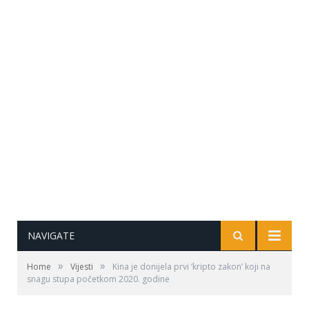
NAVIGATE
»
»
Home
Vijesti
Kina je donijela prvi ‘kripto zakon’ koji na
snagu stupa početkom 2020. godine