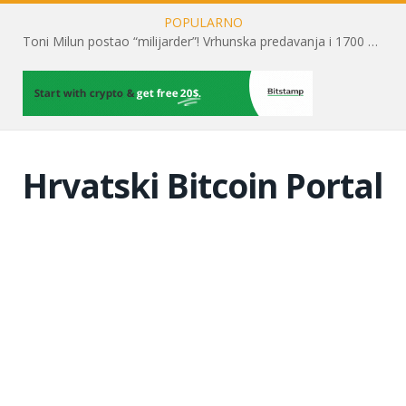
POPULARNO
Toni Milun postao “milijarder”! Vrhunska predavanja i 1700 posjetitelja obilježili su mjesec financijske pismenosti
Hrvatski Bitcoin Portal