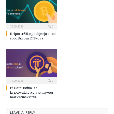
13.09.2023
0
Kripto tržište podcjenjuje rast
spot Bitcoin ETF-ova
11.09.2023
0
Pi Coin: Istina iza
kriptovalute koja je najveći
marketinški trik
LEAVE A REPLY