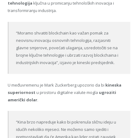
tehnologija
ključna u promicanju tehnoloških inovacija i
transformiranju industrija.
“Moramo shvatiti blockchain kao važan pomak za
neovisnu inovaciju osnovnih tehnologija, razjasniti
glavne smjerove, povećati ulaganja, usredotočiti se na
brojne ključne tehnologije i ubrzati razvoj blockchaina i
industrijskih inovacija”, izjavio je kineski predsjednik.
U međuvremenu je Mark Zuckerberg upozorio da bi
kineska
superiornost
u prostoru digitalne valute mogla
ugroziti
američki dolar
.
“Kina brzo napreduje kako bi pokrenula sličnu ideju u
idućih nekoliko mjeseci. Ne možemo samo sjediti i
pretpostavljati da će Amerika kao lider ostati zauvijek