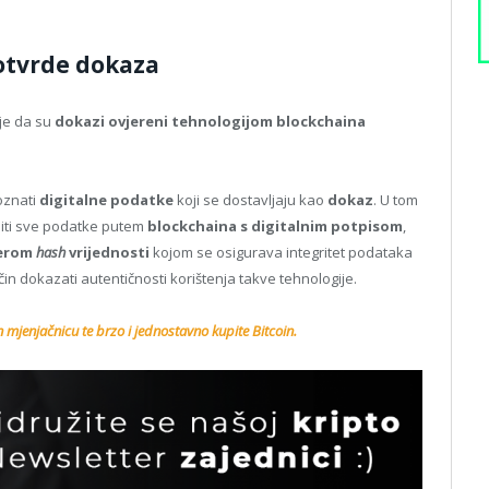
otvrde dokaza
 je da su
dokazi ovjereni tehnologijom blockchaina
oznati
digitalne podatke
koji se dostavljaju kao
dokaz
. U tom
aniti sve podatke putem
blockchaina s digitalnim potpisom
,
jerom
hash
vrijednosti
kojom se osigurava integritet podataka
ačin dokazati autentičnosti korištenja takve tehnologije.
n mjenjačnicu te brzo i jednostavno kupite Bitcoin.