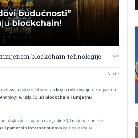
primjenom blockchain tehnologije
0
VIJESTI
 rješavaju putem Interneta i koji u odlučivanju o milijunima
ehnologije, uključujući
blockchain i umjetnu
je od ožujka do listopada ove godine 3,1 milijuna kineskih
na i pametnih internet sudova
koje pokreće AI.