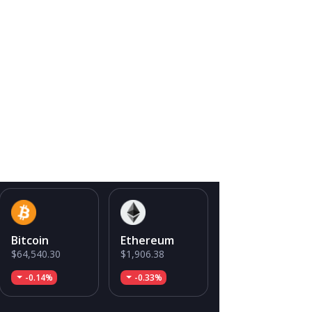
Bitcoin
Ethereum
$64,540.30
$1,906.38
-0.14%
-0.33%