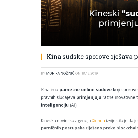
Kina sudske sporove rješava 
BY
MONIKA NOŽINIĆ
ON
18.12.2019
Kina ima
pametne online sudove
koji sporove
pravnih slučajeva
primjenjuju
razne inovativne t
inteligenciju
(AI).
Kineska novinska agencija
Xinhua
izvijestila je da 
parničnih postupaka riješeno preko blockchai