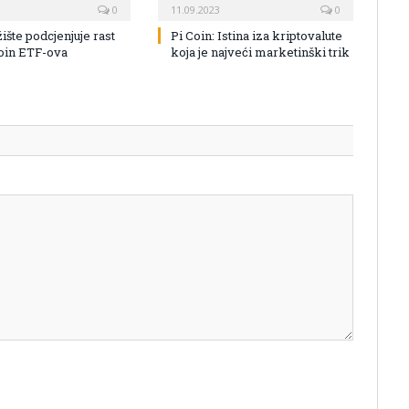
0
11.09.2023
0
žište podcjenjuje rast
Pi Coin: Istina iza kriptovalute
coin ETF-ova
koja je najveći marketinški trik