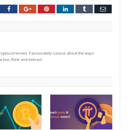
tter
Facebook
Google+
Pinterest
LinkedIn
Tumblr
Email
 cryptocurrencies. Passionately curious about the ways
live, think and interact.