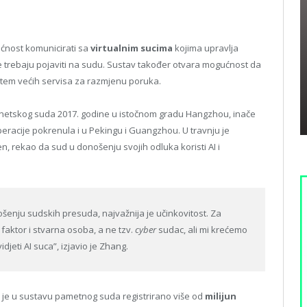
ćnost komunicirati sa
virtualnim sucima
kojima upravlja
 ne trebaju pojaviti na sudu. Sustav također otvara mogućnost da
utem većih servisa za razmjenu poruka.
netskog suda 2017. godine u istočnom gradu Hangzhou, inače
operacije pokrenula i u Pekingu i Guangzhou. U travnju je
 rekao da sud u donošenju svojih odluka koristi AI i
šenju sudskih presuda, najvažnija je učinkovitost. Za
faktor i stvarna osoba, a ne tzv.
cyber
sudac, ali mi krećemo
jeti AI suca”, izjavio je Zhang.
je u sustavu pametnog suda registrirano više od
milijun