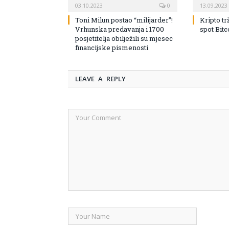
03.10.2023
0
13.09.2023
Toni Milun postao “milijarder”!
Kripto tr
Vrhunska predavanja i 1700
spot Bit
posjetitelja obilježili su mjesec
financijske pismenosti
LEAVE A REPLY