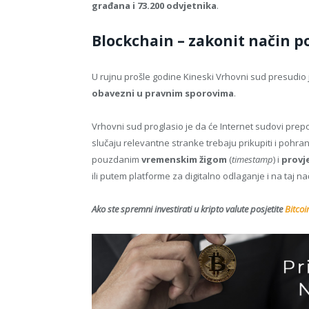
građana i 73.200 odvjetnika
.
Blockchain – zakonit način p
U rujnu prošle godine Kineski Vrhovni sud presudio
obavezni u pravnim sporovima
.
Vrhovni sud proglasio je da će Internet sudovi prep
slučaju relevantne stranke trebaju prikupiti i pohr
pouzdanim
vremenskim žigom
(
timestamp
) i
prov
ili putem platforme za digitalno odlaganje i na taj n
Ako ste spremni investirati u kripto valute posjetite
Bitcoi