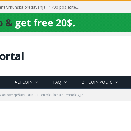
Toni Milun postao “milijarder”! Vrhunska predavanja i 1700 posjetitelja obilježili su mjesec financijske pismenosti
ortal
ALTCOIN
FAQ
BITCOIN VODIČ
sporove rješava primjenom blockchain tehnologije