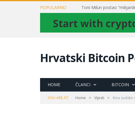
POPULARNO
Hrvatski Bitcoin P
HOME
ČLANCI
BITCOIN
»
»
YOU ARE AT:
Home
Vijesti
Kina sudske 