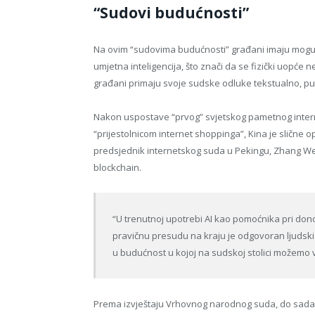
“Sudovi budućnosti”
Na ovim “sudovima budućnosti” građani imaju mogu
umjetna inteligencija, što znači da se fizički uopće
građani primaju svoje sudske odluke tekstualno, p
Nakon uspostave “prvog” svjetskog pametnog inter
“prijestolnicom internet shoppinga”, Kina je slične 
predsjednik internetskog suda u Pekingu, Zhang Wen,
blockchain.
“U trenutnoj upotrebi AI kao pomoćnika pri dono
pravičnu presudu na kraju je odgovoran ljudski 
u budućnost u kojoj na sudskoj stolici možemo vid
Prema izvještaju Vrhovnog narodnog suda, do sada 