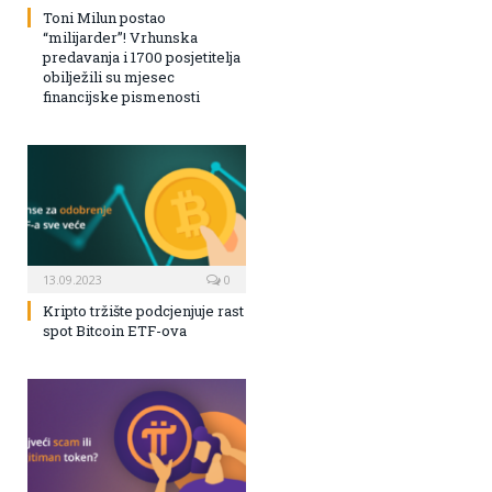
Toni Milun postao
“milijarder”! Vrhunska
predavanja i 1700 posjetitelja
obilježili su mjesec
financijske pismenosti
13.09.2023
0
Kripto tržište podcjenjuje rast
spot Bitcoin ETF-ova