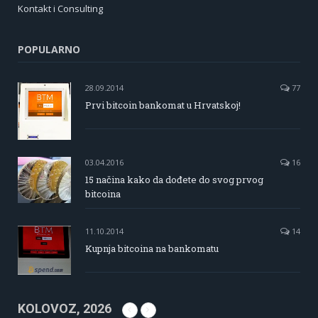
Kontakt i Consulting
POPULARNO
28.09.2014
77
Prvi bitcoin bankomat u Hrvatskoj!
03.04.2016
16
15 načina kako da dođete do svog prvog
bitcoina
11.10.2014
14
Kupnja bitcoina na bankomatu
KOLOVOZ, 2026