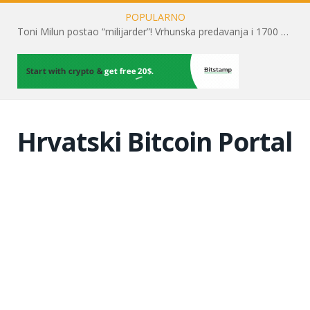
POPULARNO
Toni Milun postao “milijarder”! Vrhunska predavanja i 1700 posjetitelja obilježili su mjesec financijske pismenosti
Hrvatski Bitcoin Portal