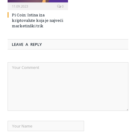
11.09.2023
0
Pi Coin: Istina iza
kriptovalute koja je najveći
marketinški trik
LEAVE A REPLY