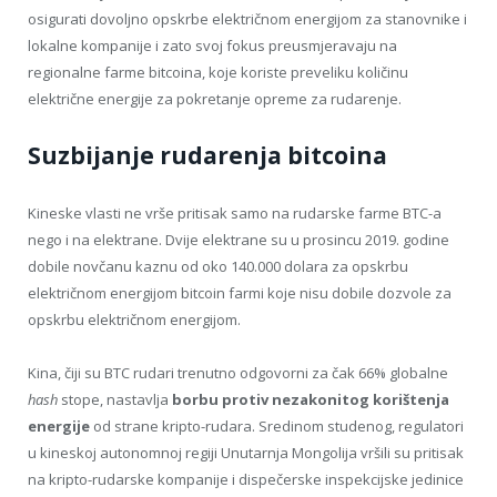
osigurati dovoljno opskrbe električnom energijom za stanovnike i
lokalne kompanije i zato svoj fokus preusmjeravaju na
regionalne farme bitcoina, koje koriste preveliku količinu
električne energije za pokretanje opreme za rudarenje.
Suzbijanje rudarenja bitcoina
Kineske vlasti ne vrše pritisak samo na rudarske farme BTC-a
nego i na elektrane. Dvije elektrane su u prosincu 2019. godine
dobile novčanu kaznu od oko 140.000 dolara za opskrbu
električnom energijom bitcoin farmi koje nisu dobile dozvole za
opskrbu električnom energijom.
Kina, čiji su BTC rudari trenutno odgovorni za čak 66% globalne
hash
stope, nastavlja
borbu protiv nezakonitog korištenja
energije
od strane kripto-rudara. Sredinom studenog, regulatori
u kineskoj autonomnoj regiji Unutarnja Mongolija vršili su pritisak
na kripto-rudarske kompanije i dispečerske inspekcijske jedinice