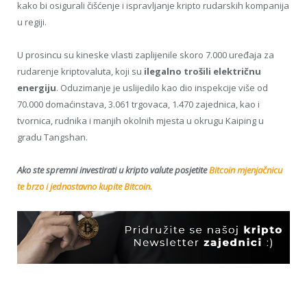
kako bi osigurali čišćenje i ispravljanje kripto rudarskih kompanija
u regiji.
U prosincu su kineske vlasti zaplijenile skoro 7.000 uređaja za
rudarenje kriptovaluta, koji su
ilegalno trošili električnu
energiju
. Oduzimanje je uslijedilo kao dio inspekcije više od
70.000 domaćinstava, 3.061 trgovaca, 1.470 zajednica, kao i
tvornica, rudnika i manjih okolnih mjesta u okrugu Kaiping u
gradu Tangshan.
Ako ste spremni investirati u kripto valute posjetite
Bitcoin mjenjačnicu
te brzo i jednostavno kupite Bitcoin.